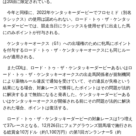
は20頭に限定されている。
今年と同様に、2022年ケンタッキーダービーでフロセミド（別名
ラシックス）の使用は認められない。ロード・トゥ・ザ・ケンタッ
キーダービーでは、競走当日にラシックスを使用せずに出走した馬
にのみポイントが付与される。
ケンタッキーオークス（G1）への出場権のために牝馬にポイント
を付与するロード・トゥ・ザ・ケンタッキーオークスにも同じルー
ルが適用される。
またCDIは、ロード・トゥ・ザ・ケンタッキーダービーあるいはロ
ード・トゥ・ザ・ケンタッキーオークスの出走馬関係者が規制機関
により薬物ルール違反で通知を受けていて、その違反が失格という
結果になる場合、対象レースで獲得したポイントはその問題が法的
に解決するまで無効になると発表した。ケンタッキーダービーある
いはケンタッキーオークスが開催される前にその問題が法的に解決
された場合、ポイントは復活する。
ロード・トゥ・ザ・ケンタッキーダービーの対象レースは1つ増え
て37レースとなる。12月26日にフェアグラウンズ競馬場で施行され
る総賞金10万ドル（約1,100万円）の第1回ガンランナーS（約