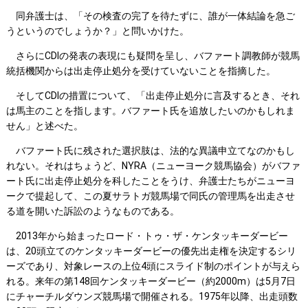
同弁護士は、「その検査の完了を待たずに、誰が一体結論を急ご
うというのでしょうか？」と問いかけた。
さらにCDIの発表の表現にも疑問を呈し、バファート調教師が競馬
統括機関からは出走停止処分を受けていないことを指摘した。
そしてCDIの措置について、「出走停止処分に言及するとき、それ
は馬主のことを指します。バファート氏を追放したいのかもしれま
せん」と述べた。
バファート氏に残された選択肢は、法的な異議申立てなのかもし
れない。それはちょうど、NYRA（ニューヨーク競馬協会）がバファ
ート氏に出走停止処分を科したことをうけ、弁護士たちがニューヨ
ークで提起して、この夏サラトガ競馬場で同氏の管理馬を出走させ
る道を開いた訴訟のようなものである。
2013年から始まったロード・トゥ・ザ・ケンタッキーダービー
は、20頭立てのケンタッキーダービーの優先出走権を決定するシリ
ーズであり、対象レースの上位4頭にスライド制のポイントが与えら
れる。来年の第148回ケンタッキーダービー（約2000m）は5月7日
にチャーチルダウンズ競馬場で開催される。1975年以降、出走頭数