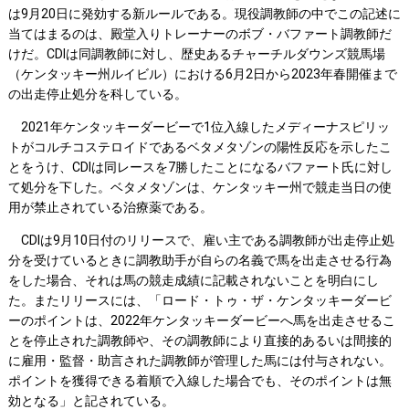
は9月20日に発効する新ルールである。現役調教師の中でこの記述に
当てはまるのは、殿堂入りトレーナーのボブ・バファート調教師だ
けだ。CDIは同調教師に対し、歴史あるチャーチルダウンズ競馬場
（ケンタッキー州ルイビル）における6月2日から2023年春開催まで
の出走停止処分を科している。
2021年ケンタッキーダービーで1位入線したメディーナスピリッ
トがコルチコステロイドであるベタメタゾンの陽性反応を示したこ
とをうけ、CDIは同レースを7勝したことになるバファート氏に対し
て処分を下した。ベタメタゾンは、ケンタッキー州で競走当日の使
用が禁止されている治療薬である。
CDIは9月10日付のリリースで、雇い主である調教師が出走停止処
分を受けているときに調教助手が自らの名義で馬を出走させる行為
をした場合、それは馬の競走成績に記載されないことを明白にし
た。またリリースには、「ロード・トゥ・ザ・ケンタッキーダービ
ーのポイントは、2022年ケンタッキーダービーへ馬を出走させるこ
とを停止された調教師や、その調教師により直接的あるいは間接的
に雇用・監督・助言された調教師が管理した馬には付与されない。
ポイントを獲得できる着順で入線した場合でも、そのポイントは無
効となる」と記されている。