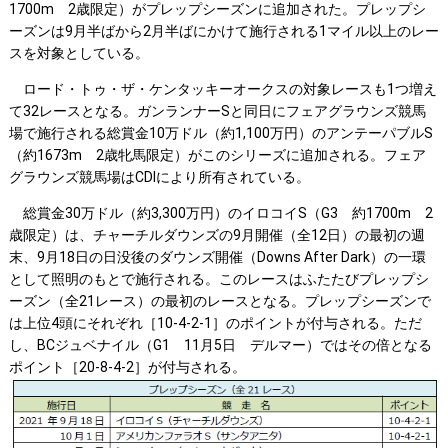
1700m 2歳限定）がプレップシーズンに追加された。プレップシ
ーズンは9月半ばから2月半ばにかけて施行される1マイル以上のレー
スを対象としている。
ロード・トゥ・ザ・ケンタッキーオークスの対象レースも1つ増え
て32レースとなる。ガンランナーSと同日にフェアグラウンズ競馬
場で施行される総賞金10万ドル（約1,100万円）のアンテーパブルS
（約1673m 2歳牝馬限定）がこのシリーズに追加される。フェア
グラウンズ競馬場はCDIにより所有されている。
総賞金30万ドル（約3,300万円）のイロコイS（G3 約1700m 2
歳限定）は、チャーチルダウンズの9月開催（全12日）の最初の週
末、9月18日の日没後のダウンズ開催（Downs After Dark）の一環
として照明のもとで施行される。このレースはふたたびプレップシ
ーズン（全21レース）の最初のレースとなる。プレップシーズンで
は上位4頭にそれぞれ［10-4-2-1］のポイントが付与される。ただ
し、BCジュベナイル（G1 11月5日 デルマー）ではその倍となる
ポイント［20-8-4-2］が付与される。