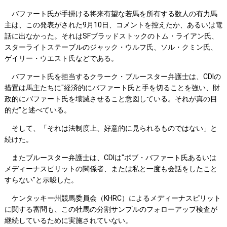
バファート氏が手掛ける将来有望な若馬を所有する数人の有力馬
主は、この発表がされた9月10日、コメントを控えたか、あるいは電
話に出なかった。それはSFブラッドストックのトム・ライアン氏、
スターライトステーブルのジャック・ウルフ氏、ソル・クミン氏、
ゲイリー・ウエスト氏などである。
バファート氏を担当するクラーク・ブルースター弁護士は、CDIの
措置は馬主たちに"経済的にバファート氏と手を切ることを強い、財
政的にバファート氏を壊滅させること意図している。それが真の目
的だ"と述べている。
そして、「それは法制度上、好意的に見られるものではない」と
続けた。
またブルースター弁護士は、CDIは"ボブ・バファート氏あるいは
メディーナスピリットの関係者、または私と一度も会話をしたこと
すらない"と示唆した。
ケンタッキー州競馬委員会（KHRC）によるメディーナスピリット
に関する審問も、この牡馬の分割サンプルのフォローアップ検査が
継続しているために実施されていない。