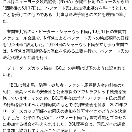
これはニューヨーク競馬協会（NYRA）が陽性反応のニュースから約
1週間後の5月17日に、バファート氏に出走停止処分を科そうとした
ことを受けてのものである。判事は適法手続きの欠如を理由に挙げ
た。
審問審判官のO・ピーター・シャーウッド氏は10月11日の審問前
スケジュール会議で、NYRAによるバファート氏への懲戒審問の日程
を1月24日に設定した。1月24日のシャーウッド氏が立ち会う審問で
は、NYRAは調教師資格の停止を求める主張を行い、バファート氏の
法定代理人が弁論を行う。
ブリーダーズカップ協会（BCL）の声明は以下のように記されて
いる。
「BCLは競走馬・騎手・参加者・ファン・馬券購入者の利益のた
めに、最高レベルの安全性と公正確保の下でサラブレッド競走を実
施しています。そのため、BCL理事会はボブ・バファート氏の最近
の行動を評価すべく法律顧問のもとで特別審査会を開き、2021年ブ
リーダーズカップ開催への同氏の参加を許可すべきかどうかを決定
しました。公平性のために、バファート氏には事前通知とプロセス
に参加する機会が与えられました。BCL理事会は、同氏がその調査
に参加し協力してくれたことに感謝しました」。