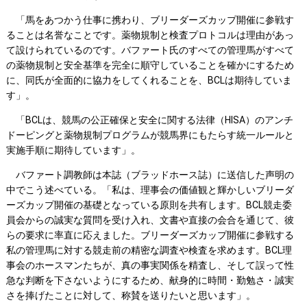
「馬をあつかう仕事に携わり、ブリーダーズカップ開催に参戦す
ることは名誉なことです。薬物規制と検査プロトコルは理由があっ
て設けられているのです。バファート氏のすべての管理馬がすべて
の薬物規制と安全基準を完全に順守していることを確かにするため
に、同氏が全面的に協力をしてくれることを、BCLは期待していま
す」。
「BCLは、競馬の公正確保と安全に関する法律（HISA）のアンチ
ドーピングと薬物規制プログラムが競馬界にもたらす統一ルールと
実施手順に期待しています」。
バファート調教師は本誌（ブラッドホース誌）に送信した声明の
中でこう述べている。「私は、理事会の価値観と輝かしいブリーダ
ーズカップ開催の基礎となっている原則を共有します。BCL競走委
員会からの誠実な質問を受け入れ、文書や直接の会合を通じて、彼
らの要求に率直に応えました。ブリーダーズカップ開催に参戦する
私の管理馬に対する競走前の精密な調査や検査を求めます。BCL理
事会のホースマンたちが、真の事実関係を精査し、そして誤って性
急な判断を下さないようにするため、献身的に時間・勤勉さ・誠実
さを捧げたことに対して、称賛を送りたいと思います」。