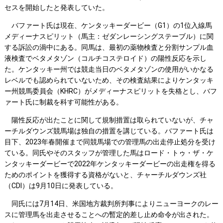
セスを開始したと発表していた。
バファート氏は現在、ケンタッキーダービー（G1）の1位入線馬
メディーナスピリット（馬主：ゼダンレーシングステーブル）に関
する訴訟の渦中にある。同馬は、最初の薬物検査と分割サンプル血
液検査でベタメタゾン（コルチコステロイド）の陽性反応を示し
た。ケンタッキー州では競走当日のベタメタゾンの使用がいかなる
レベルでも認められていないため、その検査結果によりケンタッキ
ー州競馬委員会（KHRC）がメディーナスピリットを失格とし、バフ
ァート氏に制裁を科す可能性がある。
陽性反応が出たことに関して規制措置は取られていないが、チャ
ーチルダウンズ競馬場は独自の措置を講じている。バファート氏は
目下、2023年春開催まで同競馬場での管理馬の出走停止処分を受け
ている。同氏やそのスタッフが管理した馬はロード・トゥ・ザ・ケ
ンタッキーダービーで2022年ケンタッキーダービーの出走権を得る
ためのポイントを獲得する資格がないと、チャーチルダウンズ社
（CDI）は9月10日に発表している。
同氏には7月14日、米国地方裁判所判事によりニューヨークのレー
スに管理馬を出走させることへの暫定的差し止め命令が出された。