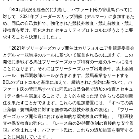
「BCLは状況を総合的に判断し、バファート氏の管理馬すべてに
対して、2021年ブリーダーズカップ開催（デルマー）に参加するた
め、同氏の自己負担で、強化された競技外検査・競走前検査・競走
後検査を受け、強化されたセキュリティプロトコルに従うように要
求することを決定しました」。
「2021年ブリーダーズカップ開催はカリフォルニア州競馬委員会
とデルマー競馬場のルールに基づいて運営されるのに加えて、この
開催に参戦する馬はブリーダーズカップ特有の一連のルールに従う
ことになります。それにはブリーダーズカップ出走条件、禁止薬物
ルール、有罪調教師ルールが含まれます。競馬産業をリードする
BCLのプロトコルと基準に加えて、締結された契約に基づいて、バ
ファート氏の管理馬すべてに同氏の自己負担で追加の検査とセキュ
リティ要件を実施することで、より的を絞った形でさらなる説明責
任を果たすことができます。これらの追加措置には、『すべての禁
止薬物・規制薬物に対する無作為の競技外検査の強化』、『ブリー
ダーズカップ開催週における追加的な薬物検査の実施』、『獣医検
査や保安検査の強化』、『レース前の24時間体制の直接的な安全監
視』が含まれます。バファート氏は、これらの追加措置を順守する
ことに同意しています」。