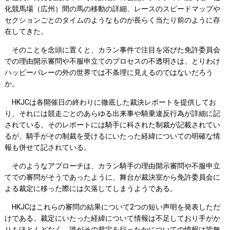
化競馬場（広州）間の馬の移動の詳細、レースのスピードマップや
セクションごとのタイムのようなものが長らく当たり前のように存
在してきた。
そのことを念頭に置くと、カラン事件で注目を浴びた免許委員会
での理由開示審問や不服申立てのプロセスの不透明さは、とりわけ
ハッピーバレーの外の世界では不条理に見えるのではないだろう
か。
HKJCは各開催日の終わりに徹底した裁決レポートを提供してお
り、それには競走ごとのあらゆる出来事や騎乗違反行為が詳細に記
されている。そのレポートには騎手に科された制裁が記載されてい
るが、騎手がその制裁を受けるにいたった経緯についての明確な情
報も併せて記されている。
そのようなアプローチは、カラン騎手の理由開示審問や不服申立
てでの審問がそうであったように、舞台が裁決室から免許委員会に
よる裁定に移った際には欠落してしまうようである。
HKJCはこれらの審問の結果について2つの短い声明を発表しただ
けである。裁定にいたった経緯について情報は不足しており手がか
りもほとんどなく、誰がその裁定を行ったかについての情報は皆無