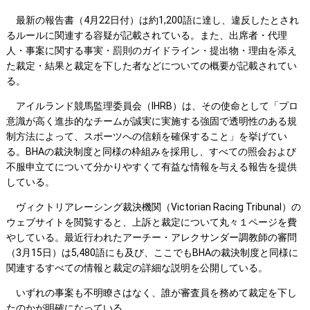
最新の報告書（4月22日付）は約1,200語に達し、違反したとされ
るルールに関連する容疑が記載されている。また、出席者・代理
人・事案に関する事実・罰則のガイドライン・提出物・理由を添え
た裁定・結果と裁定を下した者などについての概要が記載されてい
る。
アイルランド競馬監理委員会（IHRB）は、その使命として「プロ
意識が高く進歩的なチームが誠実に実施する強固で透明性のある規
制方法によって、スポーツへの信頼を確保すること」を挙げてい
る。BHAの裁決制度と同様の枠組みを採用し、すべての照会および
不服申立てについて分かりやすくて有益な情報を与える報告を提供
している。
ヴィクトリアレーシング裁決機関（Victorian Racing Tribunal）の
ウェブサイトを閲覧すると、上訴と裁定について丸々１ページを費
やしている。最近行われたアーチー・アレクサンダー調教師の審問
（3月15日）は5,480語にも及び、ここでもBHAの裁決制度と同様に
関連するすべての情報と裁定の詳細な説明を公開している。
いずれの事案も不明瞭さはなく、誰が審査員を務めて裁定を下し
たのかが明確になっている。