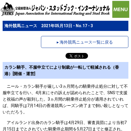
海外競馬ニュース 2021年05月13日 - No.17 - 3
▸ 海外競馬ニュース一覧に戻る
カラン騎手、不服申立てにより制裁が一転して軽減される（香
港）[開催・運営]
ニール・カラン騎手が厳しい3ヵ月間もの騎乗停止処分に対して不
服申立てを行い、4月末にその訴えが認められたことで、SNSで支援
と祝福の声が殺到した。3ヵ月間の騎乗停止処分が適用されていれ
ば、同騎手は7月14日の香港競馬シーズン終了まで飼い殺しとなって
いただろう。
アイルランド出身のカラン騎手は4月29日、審査員団により当初7
月15日までとされていた騎乗停止期間を5月27日までと修正され、