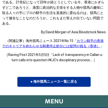
である。21世紀になって20年が経とうとしている今、香港にかぎら
ずどこであろうと、過度に政治的な主張をする人物や競馬の趣味に
耽る人々の手にプロの騎手の生活を直接的に委ねるのは、競馬にと
って健全なことなのだろうか。これもまだ答えの出ていない問題で
ある。
By David Morgan of Asia Bloodstock News
（関連記事）海外競馬ニュース 2021年No.15「
カラン騎手の香港
でのキャリアを終わらせる騎乗停止処分には疑問が残る（香港）
」
［Racing Post 2021年5月5日「Lack of transparency in Callan u-
turn calls into question HKJC's disciplinary process」］
▸ 海外競馬ニュース一覧に戻る