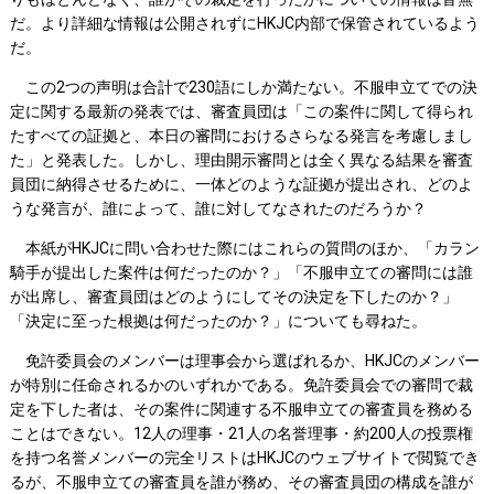
だ。より詳細な情報は公開されずにHKJC内部で保管されているよう
だ。
この2つの声明は合計で230語にしか満たない。不服申立てでの決
定に関する最新の発表では、審査員団は「この案件に関して得られ
たすべての証拠と、本日の審問におけるさらなる発言を考慮しまし
た」と発表した。しかし、理由開示審問とは全く異なる結果を審査
員団に納得させるために、一体どのような証拠が提出され、どのよ
うな発言が、誰によって、誰に対してなされたのだろうか？
本紙がHKJCに問い合わせた際にはこれらの質問のほか、「カラン
騎手が提出した案件は何だったのか？」「不服申立ての審問には誰
が出席し、審査員団はどのようにしてその決定を下したのか？」
「決定に至った根拠は何だったのか？」についても尋ねた。
免許委員会のメンバーは理事会から選ばれるか、HKJCのメンバー
が特別に任命されるかのいずれかである。免許委員会での審問で裁
定を下した者は、その案件に関連する不服申立ての審査員を務める
ことはできない。12人の理事・21人の名誉理事・約200人の投票権
を持つ名誉メンバーの完全リストはHKJCのウェブサイトで閲覧でき
るが、不服申立ての審査員を誰が務め、その審査員団の構成を誰が