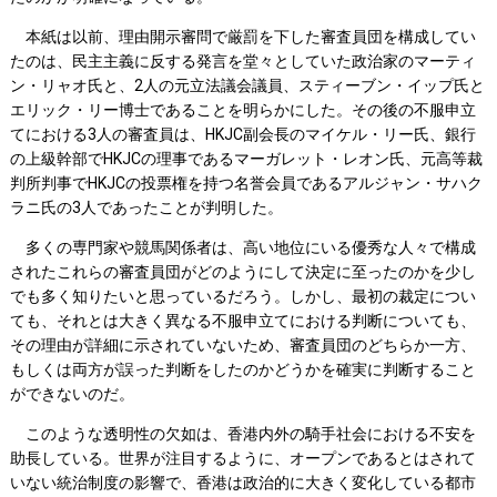
本紙は以前、理由開示審問で厳罰を下した審査員団を構成してい
たのは、民主主義に反する発言を堂々としていた政治家のマーティ
ン・リャオ氏と、2人の元立法議会議員、スティーブン・イップ氏と
エリック・リー博士であることを明らかにした。その後の不服申立
てにおける3人の審査員は、HKJC副会長のマイケル・リー氏、銀行
の上級幹部でHKJCの理事であるマーガレット・レオン氏、元高等裁
判所判事でHKJCの投票権を持つ名誉会員であるアルジャン・サハク
ラニ氏の3人であったことが判明した。
多くの専門家や競馬関係者は、高い地位にいる優秀な人々で構成
されたこれらの審査員団がどのようにして決定に至ったのかを少し
でも多く知りたいと思っているだろう。しかし、最初の裁定につい
ても、それとは大きく異なる不服申立てにおける判断についても、
その理由が詳細に示されていないため、審査員団のどちらか一方、
もしくは両方が誤った判断をしたのかどうかを確実に判断すること
ができないのだ。
このような透明性の欠如は、香港内外の騎手社会における不安を
助長している。世界が注目するように、オープンであるとはされて
いない統治制度の影響で、香港は政治的に大きく変化している都市