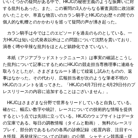
いいくつかの疑問がある中で、HKJCの秘密主義のような振舞いに対
する批判もあった。また、この審問の3人からなる審査員団に政治家
がいたことや、率直な物言いのカラン騎手とHKJCのお歴々の間での
個人的な軋轢とのかかわりを巡って疑問の声が沸き起った。
カラン騎手は今ではこのエピソードを過去のものとしている。一
方HKJCは短い公式発表以外はこの問題について沈黙を貫いており、
渦巻く噂や辛辣な批判をほとんど鎮静化できていない。
本紙（アジアブラッドストックニュース）は事実の確認とこうし
た批判について記事にするためにHKJCの競走担当専務理事に連絡を
取ろうとしたが、さまざまなルート通じて繰返し試みたものの、返
事はなかった。その代わり、広報担当者が次のような筆者不明の
HKJCのコメントを送ってきた。「HKJCの4月7日付と4月29日付のプ
レスリリースの内容に追加することはございません」。
HKJCはさまざまな分野で世界をリードしていると自負している。
確かに、幅広い数字や統計、レースについての技術的な情報を提供
するという点では先頭に立っている。HKJCのウェブサイトはデータ
の宝庫である。毎日の調教情報（タイムと動画）、無料のレースリ
プレイ、部分的であるものの各馬の診療記録（処置内容、注目すべ
き怪我、再発状況についての詳細）の公開、シャティン競馬場－従