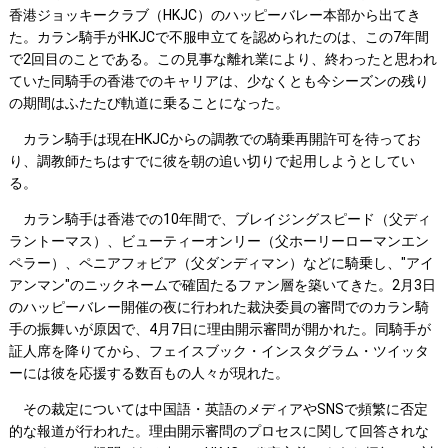
香港ジョッキークラブ（HKJC）のハッピーバレー本部から出てき
た。カラン騎手がHKJCで不服申立てを認められたのは、この7年間
で2回目のことである。この見事な離れ業により、終わったと思われ
ていた同騎手の香港でのキャリアは、少なくとも今シーズンの残り
の期間はふたたび軌道に乗ることになった。
カラン騎手は現在HKJCからの調教での騎乗再開許可を待ってお
り、調教師たちはすでに彼を朝の追い切りで起用しようとしてい
る。
カラン騎手は香港での10年間で、ブレイジングスピード（父ディ
ラントーマス）、ビューティーオンリー（父ホーリーローマンエン
ペラー）、ペニアフォビア（父ダンディマン）などに騎乗し、"アイ
アンマン"のニックネームで確固たるファン層を築いてきた。2月3日
のハッピーバレー開催の夜に行われた裁決委員の審問でのカラン騎
手の振舞いが原因で、4月7日に理由開示審問が開かれた。同騎手が
証人席を降りてから、フェイスブック・インスタグラム・ツイッタ
ーには彼を応援する数百もの人々が現れた。
その裁定については中国語・英語のメディアやSNSで頻繁に否定
的な報道が行われた。理由開示審問のプロセスに関して回答されな