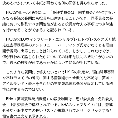
決めるのかについて本紙が尋ねても何の回答も得られなかった。
HKJCのルール19条には、「免許委員会は、同委員会が開催するい
かなる審議の審問にも役員を出席させることができ、同委員会の審
議において斟酌すべき関連性があると役員が考える事項につき陳述
を行わせることができる」と記されている。
HKJCのCEOウィンフリード・エンゲルブレヒト-ブレスケス氏と競
走担当専務理事のアンドリュー・ハーディング氏が少なくとも理由
開示審問に出席したことは知られている。しかし、これだけでは、
何が行われて論じられたかについての詳細な説明の透明性がないの
で、彼らの役割が何であったかについて疑念が生じている。
このような質問には答えないというHKJCの決定や、理由開示審問
や不服申立てでの審問に関する情報開示の全般的な不足は、英国・
アイルランド・豪州を含む他の主要競馬統括機関が設定している標
準に達するものではない。
BHA（英国競馬統括機構）の裁決制度は、懲戒委員会・免許委員
会・上訴委員会で構成されている。BHAのウェブサイトには、懲戒
処分や不服申立ての長いリストが掲載されており、クリックすると
報告書の全文が表示される。