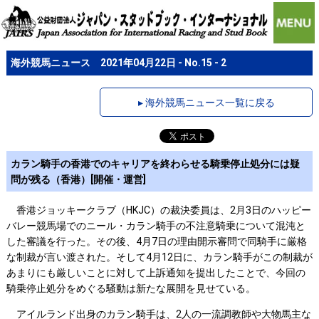
海外競馬ニュース 2021年04月22日 - No.15 - 2
▸ 海外競馬ニュース一覧に戻る
カラン騎手の香港でのキャリアを終わらせる騎乗停止処分には疑
問が残る（香港）[開催・運営]
香港ジョッキークラブ（HKJC）の裁決委員は、2月3日のハッピー
バレー競馬場でのニール・カラン騎手の不注意騎乗について混沌と
した審議を行った。その後、4月7日の理由開示審問で同騎手に厳格
な制裁が言い渡された。そして4月12日に、カラン騎手がこの制裁が
あまりにも厳しいことに対して上訴通知を提出したことで、今回の
騎乗停止処分をめぐる騒動は新たな展開を見せている。
アイルランド出身のカラン騎手は、2人の一流調教師や大物馬主な