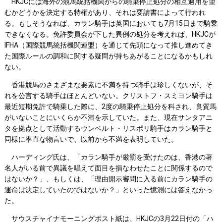
HKJCには海外の競馬統括機関からの騎乗停止処分の相互適用を望
むかどうかを決定する特権があり、それは要請書によって行われ
る。もしそうなれば、カラン騎手は英国においても7月15日まで騎乗
できなくなる。免許委員会が下した異例の処分を考えれば、HKJCが
IFHA（国際競馬統括機関連盟）を通じて先頭になって推し進めてき
た国際ルールの調和に関する疑問が持ちあがることになるかもしれ
ない。
香港競馬のさまざまな要素に不満を持つ騎手は珍しくないが、そ
れを公言する騎手はほとんどいない。クリストフ・スミヨン騎手は
最近短期免許で騎乗した際に、2度の騎乗停止処分を科され、良質馬
がいないことにいくらか不満を示していた。また、現在サンタアニ
タを拠点として活動するウンベルト・リスポリ騎手はカラン騎手と
同様に率直な物言いで、以前から不満を表明していた。
ハーディング氏は、「カラン騎手が厳罰を受けたのは、香港の著
名人がいる前で異議を唱えて面目を損なわせたことに関係するので
はないか？」、もしくは、「理由開示審問に入る前にカラン騎手の
運命は決定していたのではないか？」といった憶測には答えなかっ
た。
サウスチャイナモーニングポスト紙は、HKJCの3月22日付の「ハ