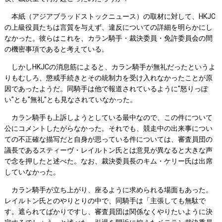
本紙（アジアブラッドストックニュース）の取材に対して、HKJC
の上級役員たちは言質を与えず、違反についての詳細を明らかにし
なかった。彼らはこれを、カラン騎手・裁決委員・免許委員会の間
の機密事項であると考えている。
しかしHKJCの消息筋によると、カラン騎手が無礼だったというよ
りもむしろ、懲戒手続きとその統制力を受け入れなかったことが原
因であったようだ。同騎手は他で報道されているように"怒りっぽ
い"とも"無礼"とも見なされていなかった。
カラン騎手も上訴しようとしている最中なので、この件について
公にコメントしたがらなかった。それでも、競走中の出来事につい
ての不正確な描写だと自身が思っている件については、審査員団の
議長であるスティーヴ・レイルトン氏とは意見が異なると大きな声
で念を押したと述べた。なお、裁決委員長のキム・ケリー氏は出席
していなかった。
カラン騎手が立ち上がり、座るように求められる場面もあった。
レイルトン氏とのやりとりの中で、同騎手は「主張しても無駄で
す。遮られてばかりですし、審査員団は関係なくやりたいように決