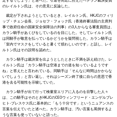
定するでしょう」と述べた。引退を間近に控えたベテラン裁決委員
のレイルトン氏は、その意見に反論した。
裁定が下されようとしているとき、レイルトン氏、HKJCのフィリ
ップ・チェン会長、ジョセフ・フォック氏（香港終審法院の主席判
事で政府任命の国家安全保障法の判事）の3人からなる審査員団は、
カラン騎手があくびをしているのを目にした。そしてレイルトン氏
は同騎手が敬意を払っているかどうかを疑問視した。カラン騎手は
「室内でマスクをしていると暑くて煩わしいのです」と話し、レイ
ルトン氏はその説明を認めた。
カラン騎手は裁決室を出ようとしたときに不満を訴え続けた。レ
イルトン氏は「カラン騎手は空港までの道を知っているようです
ね」と答えたと言われている。同騎手は「そんなに時間はかからな
いでしょう」と言い返し、それはシーズン終了後に自らの意思で香
港を去る可能性を示唆していた。
カラン騎手が出て行って検量室エリアに入るのを目撃した人々
は、この騎手はそのときHKJCのCEOウィンフリード・エンゲルブレ
ヒト-ブレスケス氏に基本的に「もう十分です」というニュアンスの
言葉を伝えていたと述べた。カラン騎手は、汚い言葉も罵倒するよ
うな言葉も使っていないと語った。