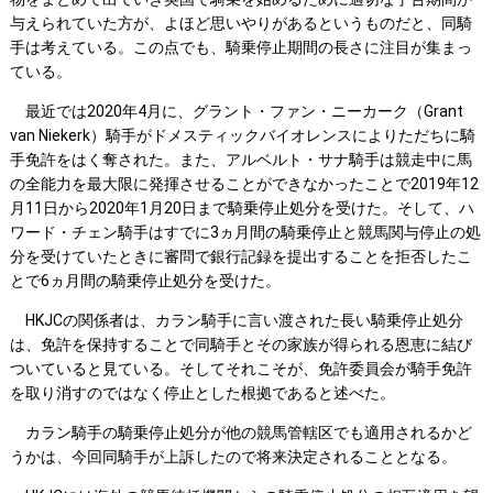
与えられていた方が、よほど思いやりがあるというものだと、同騎
手は考えている。この点でも、騎乗停止期間の長さに注目が集まっ
ている。
最近では2020年4月に、グラント・ファン・ニーカーク（Grant
van Niekerk）騎手がドメスティックバイオレンスによりただちに騎
手免許をはく奪された。また、アルベルト・サナ騎手は競走中に馬
の全能力を最大限に発揮させることができなかったことで2019年12
月11日から2020年1月20日まで騎乗停止処分を受けた。そして、ハ
ワード・チェン騎手はすでに3ヵ月間の騎乗停止と競馬関与停止の処
分を受けていたときに審問で銀行記録を提出することを拒否したこ
とで6ヵ月間の騎乗停止処分を受けた。
HKJCの関係者は、カラン騎手に言い渡された長い騎乗停止処分
は、免許を保持することで同騎手とその家族が得られる恩恵に結び
ついていると見ている。そしてそれこそが、免許委員会が騎手免許
を取り消すのではなく停止とした根拠であると述べた。
カラン騎手の騎乗停止処分が他の競馬管轄区でも適用されるかど
うかは、今回同騎手が上訴したので将来決定されることとなる。