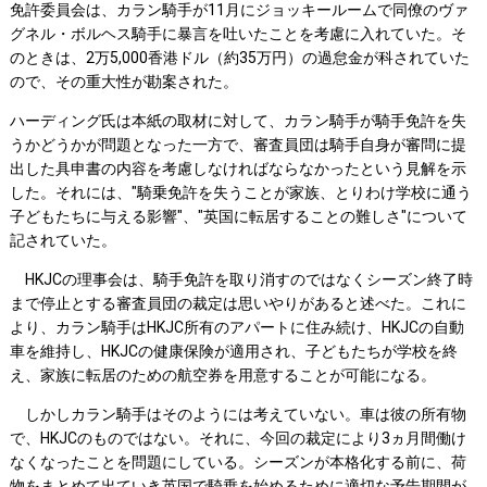
免許委員会は、カラン騎手が11月にジョッキールームで同僚のヴァ
グネル・ボルヘス騎手に暴言を吐いたことを考慮に入れていた。そ
のときは、2万5,000香港ドル（約35万円）の過怠金が科されていた
ので、その重大性が勘案された。
ハーディング氏は本紙の取材に対して、カラン騎手が騎手免許を失
うかどうかが問題となった一方で、審査員団は騎手自身が審問に提
出した具申書の内容を考慮しなければならなかったという見解を示
した。それには、"騎乗免許を失うことが家族、とりわけ学校に通う
子どもたちに与える影響"、"英国に転居することの難しさ"について
記されていた。
HKJCの理事会は、騎手免許を取り消すのではなくシーズン終了時
まで停止とする審査員団の裁定は思いやりがあると述べた。これに
より、カラン騎手はHKJC所有のアパートに住み続け、HKJCの自動
車を維持し、HKJCの健康保険が適用され、子どもたちが学校を終
え、家族に転居のための航空券を用意することが可能になる。
しかしカラン騎手はそのようには考えていない。車は彼の所有物
で、HKJCのものではない。それに、今回の裁定により3ヵ月間働け
なくなったことを問題にしている。シーズンが本格化する前に、荷
物をまとめて出ていき英国で騎乗を始めるために適切な予告期間が