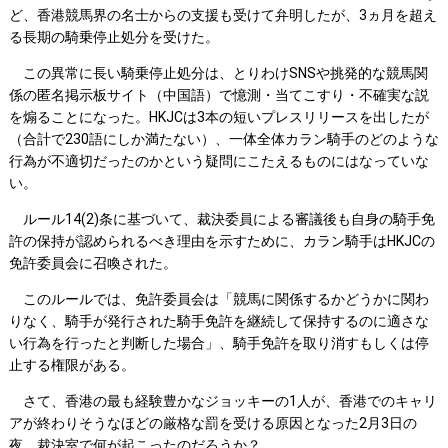
ど、香港競馬界の名士からの支援も受けて弁明したが、3ヵ月を超え
る長期の騎乗停止処分を受けた。
この異常に長い騎乗停止処分は、とりわけSNSや挑発的な競馬関
係の匿名掲示板サイト（中国語）で憶測・当てこすり・不確実な説
を煽ることになった。HKJCは3本の短いプレスリリースを出したが
（合計で230語にしか満たない）、一体全体カラン騎手のどのような
行為が不適切だったのかという疑問にこたえるものにはなっていな
い。
ルール14(2)条に基づいて、裁決委員による審議後も自身の騎手免
許の保持が認められるべき理由を示すために、カラン騎手はHKJCの
免許委員会に召喚された。
このルールでは、免許委員会は「競馬に関係するかどうかに関わ
りなく、騎手が発行された騎手免許を継続して保持するのに適さな
い行為を行ったと判断した場合」、騎手免許を取り消すもしくは停
止する権限がある。
さて、香港の最も経験豊かなジョッキーの1人が、香港でのキャリ
アが終わりそうなほどの厳格な罰を受ける原因となった2月3日の
夜、裁決室で何が起こったのだろうか？