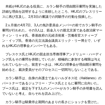
本紙がHKJCのある役員に、カラン騎手の理由開示審問を実施した
詳細な理由を説明するように依頼したところ、HKJCのプレスリリー
スに再び言及し、2月3日の審議での同騎手の行動を指摘した。
2ヵ月後の4月7日、3人の免許委員会メンバーの前でカラン騎手の
審問が行われた。その3人は、筋金入りの親北京派である政治家マー
ティン・リャオ氏、香港政府の元経済発展・労働長官スティーブ
ン・イップ氏、香港の元立法議会議員エリック・リー博士で、いず
れもHKJCの理事会メンバーでもある。
ブレスケス氏とHKJCの競走担当専務理事アンドリュー・ハーディ
ング氏もその審問を傍聴していたが、積極的に参加する権限は与え
られていなかった。留意すべきは、HKJCの理事会が理由開示審問を
始めると、裁決委員がそのプロセスに一切関与しないことである。
カラン騎手は、自身の弁護士でありハルダネス社（Haldanes）の
パートナーであるジェフリー・ブース氏とともに審問に出向いた。
ブース氏は、裁定を下す3人のメンバーがカラン騎手の弁明書を読ん
でいないと考え、自らそれを読み上げた。
カラン騎手は騎乗停止期間のあまりの長さにショックを受けた。