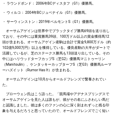
・ ラウンドポンド： 2006年BCディスタフ（G1）優勝馬。
・ ウィルコ： 2004年BCジュベナイル（G1）優勝馬。
・ サーウィンストン：2019年ベルモントS（G1）優勝馬。
オーサムアゲインは世界中でブラックタイプ勝馬69頭を送り出し
ており、その中には重賞勝馬39頭、100万ドル以上の賞金獲得馬12
頭が含まれる。オーサムアゲイン産駒は合計で賞金9,800万ドル（約
102億9,000万円）以上を獲得している。優良産駒の大半がダートで
活躍しているが、芝のステークス勝馬も13頭送り出している。その
中にはハリウッドターフカップS（芝G2）優勝馬マニトゥーリン
（Manitoulin）、ケンタッキーカップターフS（芝G3）優勝馬ルーマ
ーハズイット（Rumor Has It）が含まれる。
オーサムアゲインは10月からオールドフレンズで繋養されてい
た。
ブローウェン氏はこう語った。「競馬場やアデナスプリングスで
オーサムアゲインを見た人は誰もが、彼がその名にふさわしい馬だ
と認識しました。彼は多くのファンの心に深く刻まれずっと残る印
象を与えるだろうと思っていたので、オールドフレンズでごく短い