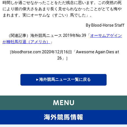
時間しか過ごせなかったことをただ残念に思います。この突然の死
により彼の偉大さをあまり長く見せられなかったことがとても悔や
まれます。実にオーサムな（すごい）馬でした」。
By Blood-Horse Staff
（関連記事）海外競馬ニュース 2019年No.39「
オーサムアゲイン
が種牡馬引退（アメリカ）
」
［bloodhorse.com 2020年12月16日「Awesome Again Dies at
26」］
▸ 海外競馬ニュース一覧に戻る