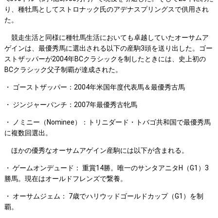
り、種牡馬としてストロナック氏のアデナスプリングスで供用され
た。
競走生活と同様に種牡馬生活においても卓越していたオーサムア
ゲインは、最優秀馬に選出される以下の産駒3頭を送り出した。ゴー
ストザッパーが2004年BCクラシックを制したときには、史上初の
BCクラシック父子制覇が達成された。
・ ゴーストザッパー：2004年米国年度代表馬＆最優秀古馬
・ ジンジャーパンチ：2007年最優秀古牝馬
・ ノミニー（Nominee）：トリニダード・トバゴ共和国で最優秀馬
に複数回選出。
ほかの優秀なオーサムアゲイン産駒には以下が含まれる。
・ ゲームオンデュード： 重賞14勝。唯一のサンタアニタH（G1）3
勝馬。現在はオールドフレンズで繋養。
・ オーサムジェム： 7歳でハリウッドゴールドカップ（G1）を制
覇。