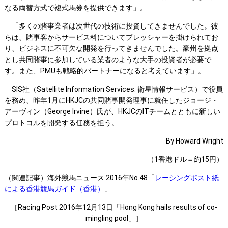
なる両替方式で複式馬券を提供できます」。
「多くの賭事業者は次世代の技術に投資してきませんでした。彼
らは、賭事客からサービス料についてプレッシャーを掛けられてお
り、ビジネスに不可欠な開発を行ってきませんでした。豪州を拠点
とし共同賭事に参加している業者のような大手の投資者が必要で
す。また、PMUも戦略的パートナーになると考えています」。
SIS社（Satellite Information Services: 衛星情報サービス）で役員
を務め、昨年1月にHKJCの共同賭事開発理事に就任したジョージ・
アーヴィン（George Irvine）氏が、HKJCのITチームとともに新しい
プロトコルを開発する任務を担う。
By Howard Wright
（1香港ドル＝約15円）
（関連記事）海外競馬ニュース 2016年No.48「
レーシングポスト紙
による香港競馬ガイド（香港）
」
［Racing Post 2016年12月13日「Hong Kong hails results of co-
mingling pool」］