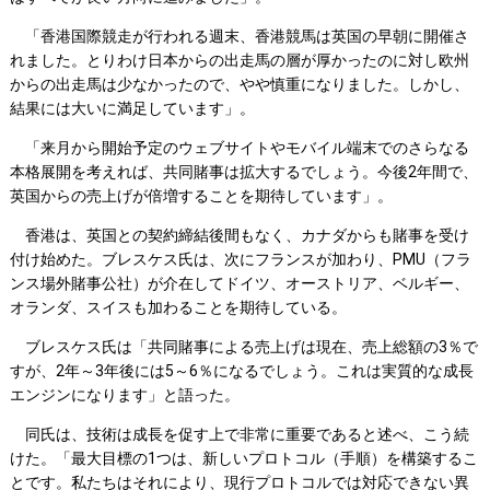
「香港国際競走が行われる週末、香港競馬は英国の早朝に開催さ
れました。とりわけ日本からの出走馬の層が厚かったのに対し欧州
からの出走馬は少なかったので、やや慎重になりました。しかし、
結果には大いに満足しています」。
「来月から開始予定のウェブサイトやモバイル端末でのさらなる
本格展開を考えれば、共同賭事は拡大するでしょう。今後2年間で、
英国からの売上げが倍増することを期待しています」。
香港は、英国との契約締結後間もなく、カナダからも賭事を受け
付け始めた。ブレスケス氏は、次にフランスが加わり、PMU（フラ
ンス場外賭事公社）が介在してドイツ、オーストリア、ベルギー、
オランダ、スイスも加わることを期待している。
ブレスケス氏は「共同賭事による売上げは現在、売上総額の3％で
すが、2年～3年後には5～6％になるでしょう。これは実質的な成長
エンジンになります」と語った。
同氏は、技術は成長を促す上で非常に重要であると述べ、こう続
けた。「最大目標の1つは、新しいプロトコル（手順）を構築するこ
とです。私たちはそれにより、現行プロトコルでは対応できない異