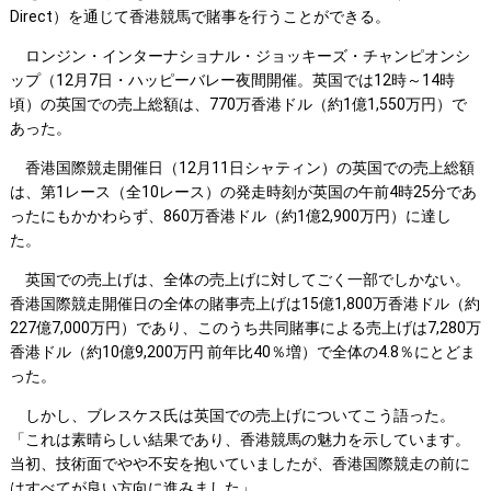
Direct）を通じて香港競馬で賭事を行うことができる。
ロンジン・インターナショナル・ジョッキーズ・チャンピオンシ
ップ（12月7日・ハッピーバレー夜間開催。英国では12時～14時
頃）の英国での売上総額は、770万香港ドル（約1億1,550万円）で
あった。
香港国際競走開催日（12月11日シャティン）の英国での売上総額
は、第1レース（全10レース）の発走時刻が英国の午前4時25分であ
ったにもかかわらず、860万香港ドル（約1億2,900万円）に達し
た。
英国での売上げは、全体の売上げに対してごく一部でしかない。
香港国際競走開催日の全体の賭事売上げは15億1,800万香港ドル（約
227億7,000万円）であり、このうち共同賭事による売上げは7,280万
香港ドル（約10億9,200万円 前年比40％増）で全体の4.8％にとどま
った。
しかし、ブレスケス氏は英国での売上げについてこう語った。
「これは素晴らしい結果であり、香港競馬の魅力を示しています。
当初、技術面でやや不安を抱いていましたが、香港国際競走の前に
はすべてが良い方向に進みました」。