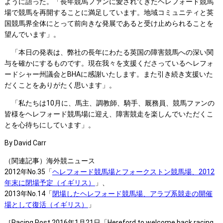
ように語った。「長年競馬ファンに愛されてきたヘレフォード競馬
場で競馬を再開することに満足しています。地域コミュニティと英
国競馬界全体にとって前向きな発展であると受け止められることを
望んでいます」。
「本日の発表は、弊社の長年にわたる英国の障害競馬への深い関
与を確かにするものです。現在我々を支援くださっているヘレフォ
ードシャー州議会とBHAに感謝いたします。また引き続き支援いた
だくことをありがたく思います」。
「私たちは10月に、馬主、調教師、騎手、厩務員、競馬ファンの
皆様をヘレフォード競馬場に迎え、障害競走を楽しんでいただくこ
とを心待ちにしています」。
By David Carr
（関連記事）海外競ニュース
2012年No.35「
ヘレフォード競馬場とフォークストン競馬場、2012
年末に閉場予定（イギリス）
」、
2013年No.14「
閉場したヘレフォード競馬場、アラブ系競走の開催
場として復活（イギリス）
」
［Racing Post 2016年1月21日「Hereford to welcome back racing