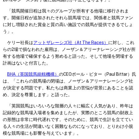
「競馬開催日程は我々のグループが所有する他場に移行されま
す。開催日程が追加されたそれら競馬場では、関係者と競馬ファン
に対し増額された賞金と質の高い施設での競馬が提供できるでしょ
う」。
ケリー社長は
アットザレーシズ社（At The Races）
に対し、これ
らの2場で損なわれた雇用は、ノーザン＆アリーナレーシング社が所
有する他場で確保するよう努めると語った。そして他場を閉場する
計画はないと付言した。
BHA（英国競馬統轄機構）
のCEOポール・ビター（Paul Bittar）氏
は、「これらの競馬場の閉場は、ノーザン＆アリーナレーシング社
が決定する問題です。私たちは商業上の苦悩が背景にあることを認
め、決定を尊重します」と語った。
「英国競馬はいろいろな階層の人々に幅広く人気があり、昨年は
記録的な競馬場入場者を集めましたが、実際のところ競馬の財政上
の形態は非常に時代遅れです。そのために、競馬で生計を立ててい
る人々の生活が間違いなく困難なものになっており、とりわけ小規
模な競馬場にも影響を与えています」。