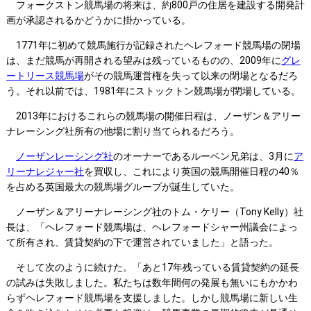
フォークストン競馬場の将来は、約800戸の住居を建設する開発計
画が承認されるかどうかに掛かっている。
1771年に初めて競馬施行が記録されたヘレフォード競馬場の閉場
は、まだ競馬が再開される望みは残っているものの、2009年に
グレ
ートリース競馬場
がその競馬運営権を失って以来の閉場となるだろ
う。それ以前では、1981年にストックトン競馬場が閉場している。
2013年におけるこれらの競馬場の開催日程は、ノーザン＆アリー
ナレーシング社所有の他場に割り当てられるだろう。
ノーザンレーシング社
のオーナーであるルーベン兄弟は、3月に
ア
リーナレジャー社
を買収し、これにより英国の競馬開催日程の40％
を占める英国最大の競馬場グループが誕生していた。
ノーザン＆アリーナレーシング社のトム・ケリー（Tony Kelly）社
長は、「ヘレフォード競馬場は、ヘレフォードシャー州議会によっ
て所有され、賃貸契約の下で運営されていました」と語った。
そして次のように続けた。「あと17年残っている賃貸契約の延長
の試みは失敗しました。私たちは数年間何の発展も無いにもかかわ
らずヘレフォード競馬場を支援しました。しかし競馬場に新しい生