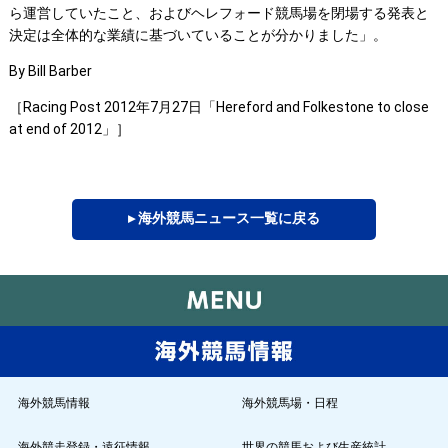
ら運営していたこと、およびヘレフォード競馬場を閉場する発表と
決定は全体的な業績に基づいていることが分かりました」。
By Bill Barber
［Racing Post 2012年7月27日「Hereford and Folkestone to close
at end of 2012」］
▸ 海外競馬ニュース一覧に戻る
海外競馬情報
海外競馬場・日程
海外競走登録・遠征情報
世界の競馬および生産統計