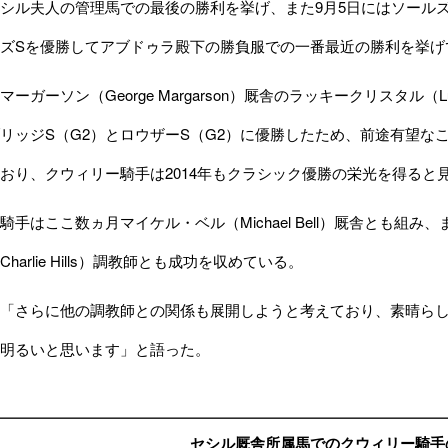
シル夫人の管理馬での最後の勝利を挙げ、また9月5日にはソールズベ
ズSを優勝してアブドゥラ殿下の勝負服での一番最近の勝利を挙げ
ガーソン（George Margarson）厩舎のラッキークリスタル（Lu
リッジS（G2）とロウザーS（G2）に優勝したため、前途有望なこの馬に
おり、クウィリー騎手は2014年もクラシック優勝の栄光を得ると
はここ数ヵ月マイケル・ベル（Michael Bell）厩舎とも組み、ま
harlie Hills）調教師とも成功を収めている。
さらに他の調教師との関係も展開しようと考えており、素晴らしい
明るいと思います」と語った。
セシル厩舎所属馬でのクウィリー騎手