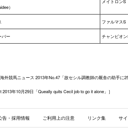
メイトロンS（
idee）
ス
ファルマスS（
ーバー
チャンピオンS
外競馬ニュース 2013年No.47「
故セシル調教師の厩舎の助手に2
 2013年10月29日「Queally quits Cecil job to go it alone」］
公告・採用情報
ご利用上の注意
リンク集
サイ