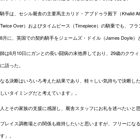
は、セシル厩舎の主要馬主カリド・アブドゥラ殿下（Khalid Abdu
Twice Over）およびタイムピース（Timepiece）の騎乗で
8月に、英国での契約騎手をジェームズ・ドイル（James Doyle
は6月10日にガンとの長い闘病の末他界しており、29歳のクウ
に語った。
なる決断はいろいろ考えた結果であり、軽々しい気持ちで決断した
しいタイミングだと考えています」。
人とその家族の支援に感謝し、厩舎スタッフにお礼を述べたいと
プレイス調教場との関係も維持したいと思いますが、フリーになる
す」。