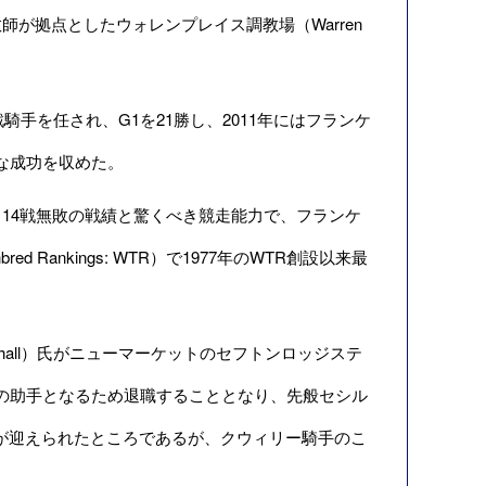
が拠点としたウォレンプレイス調教場（Warren
手を任され、G1を21勝し、2011年にはフランケ
大な成功を収めた。
14戦無敗の戦績と驚くべき競走能力で、フランケ
d Rankings: WTR）
で1977年のWTR創設以来最
hall）氏がニューマーケットのセフトンロッジステ
de）調教師の助手となるため退職することとなり、先般セシル
ott）氏が迎えられたところであるが、クウィリー騎手のこ