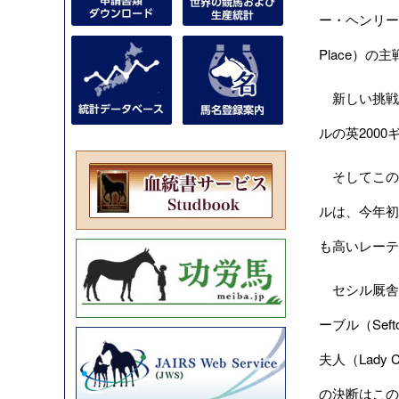
ー・ヘンリー
Place）
新しい挑戦を
ルの英200
そしてこの
ルは、今年初
も高いレーテ
セシル厩舎で
ーブル（Sef
夫人（Lady
の決断はこの