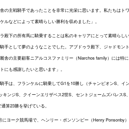
舎の主戦騎手であったことを非常に光栄に思います。私たちはトワ
ケルなどによって素晴らしい勝利を収めました」。
ラ殿下の所有馬に騎乗することは私のキャリアにとって素晴らしい
騎手として夢のようなことでした。アブドゥラ殿下、ジャドモントファーム
厩舎の主要顧客ニアルコスファミリー（Niarchos family）
トにも感謝したいと思います」。
手は、フランケルに騎乗してG1を10勝し（チャンピオンS、イン
ッキンジS、クイーンエリザベス2世S、セントジェームズパレスS、
で通算23勝を挙げている。
ヨーク競馬場で、ヘンリー・ポンソンビー（Henry Ponsonby）氏所