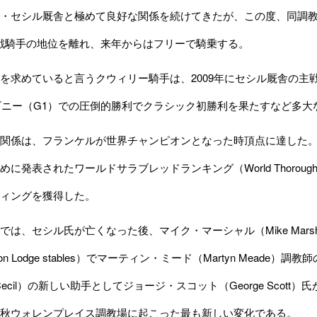
・セシル厩舎と極めて良好な関係を続けてきたが、この度、同調教師
の主戦騎手の地位を離れ、来年からはフリーで騎乗する。
求めていると言うクウィリー騎手は、2009年にセシル厩舎の主戦騎
0ギニー（G1）での圧倒的勝利でクラシック初勝利を果たすなど多
関係は、フランケルが世界チャンピオンとなった時頂点に達した。
めに発表された
ワールドサラブレッドランキング（World Thoroughbre
ィングを獲得した。
は、セシル氏が亡くなった後、マイク・マーシャル（Mike Mars
ton Lodge stables）でマーティン・ミード（Martyn Mea
 Cecil）の新しい助手としてジョージ・スコット（George Sc
秋ウォレンプレイス調教場に起こった最も新しい変化である。