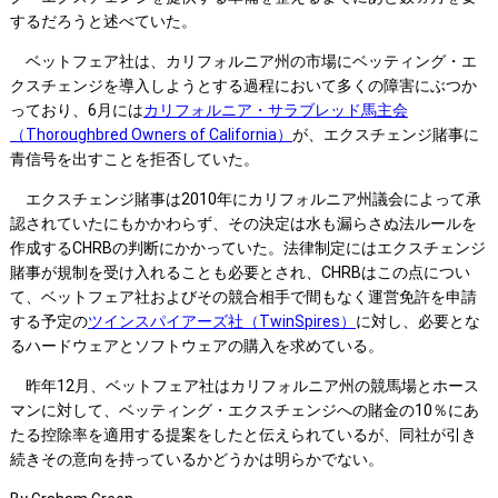
するだろうと述べていた。
ベットフェア社は、カリフォルニア州の市場にベッティング・エ
クスチェンジを導入しようとする過程において多くの障害にぶつか
っており、6月には
カリフォルニア・サラブレッド馬主会
（Thoroughbred Owners of California）
が、エクスチェンジ賭事に
青信号を出すことを拒否していた。
エクスチェンジ賭事は2010年にカリフォルニア州議会によって承
認されていたにもかかわらず、その決定は水も漏らさぬ法ルールを
作成するCHRBの判断にかかっていた。法律制定にはエクスチェンジ
賭事が規制を受け入れることも必要とされ、CHRBはこの点につい
て、ベットフェア社およびその競合相手で間もなく運営免許を申請
する予定の
ツインスパイアーズ社（TwinSpires）
に対し、必要とな
るハードウェアとソフトウェアの購入を求めている。
昨年12月、ベットフェア社はカリフォルニア州の競馬場とホース
マンに対して、ベッティング・エクスチェンジへの賭金の10％にあ
たる控除率を適用する提案をしたと伝えられているが、同社が引き
続きその意向を持っているかどうかは明らかでない。