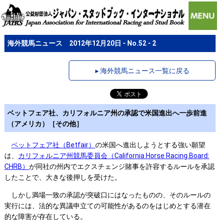
海外競馬ニュース 2012年12月20日 - No.52 - 2
▸ 海外競馬ニュース一覧に戻る
ベットフェア社、カリフォルニア州の承認で米国進出へ一歩前進
（アメリカ）［その他］
ベットフェア社（Betfair）
の米国へ進出しようとする強い願望
は、
カリフォルニア州競馬委員会（California Horse Racing Board:
CHRB）
が同社の州内でエクスチェンジ賭事を許容するルールを承認
したことで、大きな後押しを受けた。
しかし満場一致の承認が突破口にはなったものの、そのルールの
実行には、法的な異議申立ての可能性があるのをはじめとする潜在
的な障害が存在している。