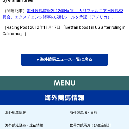
By Graham Green
（関連記事）
海外競馬情報2012年No.10「カリフォルニア州競馬委
員会、エクスチェンジ賭事の規制ルールを承認（アメリカ）」
［Racing Post 2012年11月17日 「Betfair boost in US after ruling in
California」］
▸ 海外競馬ニュース一覧に戻る
海外競馬情報
海外競馬場・日程
海外競走登録・遠征情報
世界の競馬および生産統計