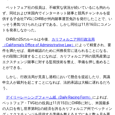
ベットフェア社の役員は、不確実な状況が続いているにも拘わら
ず、同社および米国内でインターネット賭事と競馬チャンネルを提
供する子会社TVGにCHRBが州内賭事運営免許を発行したことで、い
っそう勇気づけられたはずである。しかし同社は11月16日にコメン
トを発表しなかった。
CHRBの25のルールは今後、
カリフォルニア州行政法局
（California’s Office of Administrative Law）
によって精査され、要
件を満たせば、最終確認のために州務長官に送られることになる。
その段階に到達することになれば、カリフォルニア州の競馬産業は
エクスチェンジ賭事に対する監視技術を整え、準備を押し進めるこ
とができる。
しかし、行政法局が見直し過程において懸念を提起したり、異議
申立人が裁判を起こすことになれば、法的承認は大幅に遅れるだろ
う。
デイリーレーシングフォーム紙（Daily Racing Form）
によれば、
ベットフェア・TVG社の役員は11月15日にCHRBに対し、米国最多
の人口を有し世界第8位の経済を誇るカリフォルニア州でベッティン
グ・エクスチェンジを提供する準備を整えるまでにあと数ヵ月を要