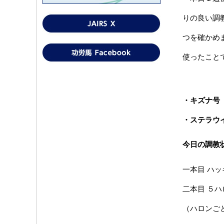
りの良い調
つを確かめ
使ったこと
・キズナ号
・ステラウ
今日の調教
一本目 ハ
二本目 ５
（ハロンご