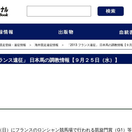
競走登録・遠征情報
＞
海外競走遠征情報
＞ 「2013 フランス遠征」 日本馬の調教情報【９
 フランス遠征」 日本馬の調教情報【９月２５日（水）】
（日）にフランスの
ロンシャン競馬場
で行われる
凱旋門賞（G1）
等