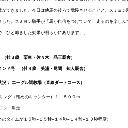
教ができました。今日は他馬の後ろで我慢させることと、スミヨン
ました。スミヨン騎手が『馬が自信をつけていて、走るのを楽しん
で、ひと叩きした効果が明らかにあります。」
 （牡３歳 栗東・佐々木 晶三厩舎）
インド号 （牡４歳 美浦・尾関 知人厩舎）
状況： エーグル調教場（直線ダートコース）
ッキング（軽めのキャンター）１，５００ｍ
ハロン 単走
とのタイムが１５秒−１５秒−１４秒−１４秒−１３秒程度）