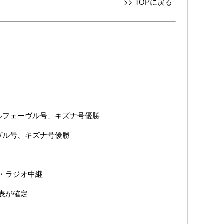
>> TOPに戻る
オルフェーヴル号、キズナ号優勝
ーヴル号、キズナ号優勝
ビ・ラジオ中継
馬表が確定