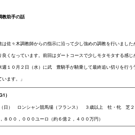
調教助手の話
教は佐々木調教師からの指示に沿って少し強めの調教を行いました
り良くなっています。前回はダートコースで少しモタモタする感じ
来週１０月２日（水）に武 豊騎手が騎乗して最終追い切りを行う
ています。」
G1）
（日） ロンシャン競馬場（フランス） ３歳以上 牡・牝 芝２
，８００，０００ユーロ（約６億２，４００万円）