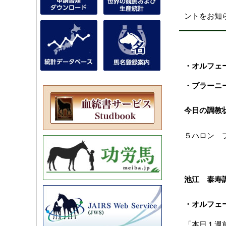
ントをお知
・オルフェ
・ブラーニ
今日の調教
５ハロン 
池江 泰寿
・オルフェ
「本日１週