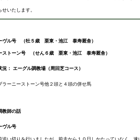
らせいたします。
ーヴル号 （牡５歳 栗東・池江 泰寿厩舎）
ーストーン号 （せん６歳 栗東・池江 泰寿厩舎）
状況： エーグル調教場（周回芝コース）
ブラーニーストーン号他２頭と４頭の併せ馬
調教師の話
ーヴル号
前追い切りを行いましたが、前走から１０日しかたっていなく、速