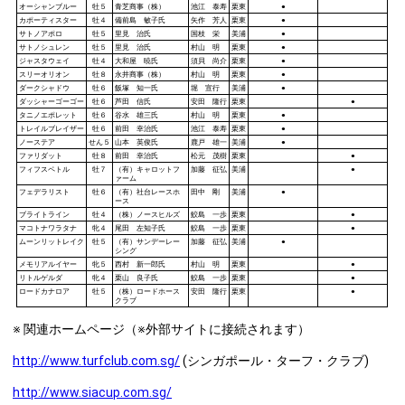
オーシャンブルー
牡５
青芝商事（株）
池江 泰寿
栗東
●
カポーティスター
牡４
備前島 敏子氏
矢作 芳人
栗東
●
サトノアポロ
牡５
里見 治氏
国枝 栄
美浦
●
サトノシュレン
牡５
里見 治氏
村山 明
栗東
●
ジャスタウェイ
牡４
大和屋 暁氏
須貝 尚介
栗東
●
スリーオリオン
牡８
永井商事（株）
村山 明
栗東
●
ダークシャドウ
牡６
飯塚 知一氏
堀 宣行
美浦
●
ダッシャーゴーゴー
牡６
芦田 信氏
安田 隆行
栗東
●
タニノエポレット
牡６
谷水 雄三氏
村山 明
栗東
●
トレイルブレイザー
牡６
前田 幸治氏
池江 泰寿
栗東
●
ノーステア
せん５
山本 英俊氏
鹿戸 雄一
美浦
●
ファリダット
牡８
前田 幸治氏
松元 茂樹
栗東
●
フィフスペトル
牡７
（有）キャロットフ
加藤 征弘
美浦
●
ァーム
フェデラリスト
牡６
（有）社台レースホ
田中 剛
美浦
●
ース
ブライトライン
牡４
（株）ノースヒルズ
鮫島 一歩
栗東
●
マコトナワラタナ
牝４
尾田 左知子氏
鮫島 一歩
栗東
●
ムーンリットレイク
牡５
（有）サンデーレー
加藤 征弘
美浦
●
シング
メモリアルイヤー
牝５
西村 新一郎氏
村山 明
栗東
●
リトルゲルダ
牝４
栗山 良子氏
鮫島 一歩
栗東
●
ロードカナロア
牡５
（株）ロードホース
安田 隆行
栗東
●
クラブ
※ 関連ホームページ（※外部サイトに接続されます）
http://www.turfclub.com.sg/
(シンガポール・ターフ・クラブ)
http://www.siacup.com.sg/