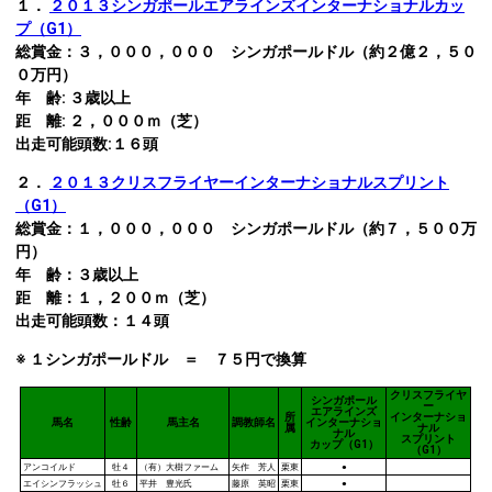
１．
２０１３シンガポールエアラインズインターナショナルカッ
プ（G1）
総賞金：３，０００，０００ シンガポールドル（約２億２，５０
０万円）
年 齢: ３歳以上
距 離: ２，０００ｍ（芝）
出走可能頭数:１６頭
２．
２０１３クリスフライヤーインターナショナルスプリント
（G1）
総賞金：１，０００，０００ シンガポールドル（約７，５００万
円）
年 齢：３歳以上
距 離：１，２００ｍ（芝）
出走可能頭数：１４頭
※ １シンガポールドル ＝ ７５円で換算
クリスフライヤ
シンガポール
ー
エアラインズ
所
インターナショ
馬名
性齢
馬主名
調教師名
インターナショ
属
ナル
ナル
スプリント
カップ（G1）
（G1）
アンコイルド
牡４
（有）大樹ファーム
矢作 芳人
栗東
●
エイシンフラッシュ
牡６
平井 豊光氏
藤原 英昭
栗東
●