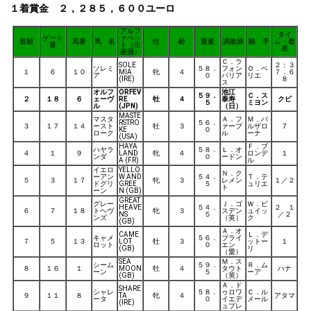
１着賞金 ２，２８５，６００ユーロ
アルフ
タイ
ゲート
ァベッ
着順
馬番
馬 名
性
齢
重量
調教師
騎 手
ム・着
番
ト（生
差
産国）
Ｃ．ラ
SOLE
２：３
ソレミ
５８．
フォン
Ｏ．ペ
１
６
１０
MIA
牝
４
７．６
ア
０
パリア
リエ
(IRE)
８
ス
オルフ
ORFEV
池江
５９．
Ｃ．ス
２
１８
６
ェーヴ
RE
牡
４
泰寿
クビ
５
ミヨン
ル
(JPN)
（日）
MASTE
マスタ
Ａ．フ
Ｍ．バ
RSTRO
５６．
３
１７
１４
ースト
牡
３
ァーブ
ルザロ
７
KE
０
ローク
ル
ーナ
(USA)
HAYA
Ｆ．ブ
ハヤラ
５８．
Ｌ．オ
４
１
９
LAND
牝
４
ロンデ
１
ンダ
０
ードン
A (FR)
ル
イエロ
YELLO
Ｎ．ク
ーアン
W AND
５４．
Ｔ．テ
５
３
１７
牝
３
レメン
１／２
ドグリ
GREE
５
ュリエ
ト
ーン
N (GB)
GREAT
グレー
Ｊ．ゴ
Ｗ．ビ
HEAVE
５４．
２ １
６
７
１８
トヘヴ
牝
３
スデン
ュイッ
NS
５
／２
ンズ
（英）
ク
(GB)
Ａ．オ
CAME
Ｌ．デ
キャメ
５６．
ブライ
７
５
１３
LOT
牡
３
ットー
１
ロット
０
エン
(GB)
リ
（愛）
SEA
Ｍ．ス
シーム
５９．
Ｒ．ム
８
１６
１
MOON
牡
４
タウト
ハナ
ーン
５
ーア
(GB)
（英）
Ａ．ド
SHARE
シャレ
５８．
ゥロワ
Ｃ．ル
９
１１
８
TA
牝
４
アタマ
ータ
０
イエデ
メール
(IRE)
ュプレ