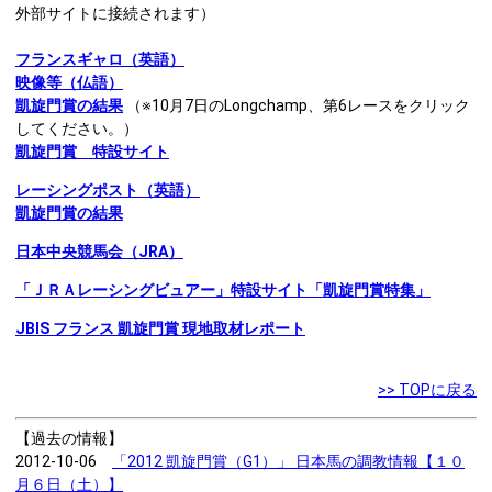
外部サイトに接続されます）
フランスギャロ（英語）
映像等（仏語）
凱旋門賞の結果
（※10月7日のLongchamp、第6レースをクリック
してください。）
凱旋門賞 特設サイト
レーシングポスト（英語）
凱旋門賞の結果
日本中央競馬会（JRA）
「ＪＲＡレーシングビュアー」特設サイト「凱旋門賞特集」
JBIS フランス 凱旋門賞 現地取材レポート
>> TOPに戻る
【過去の情報】
2012-10-06
「2012 凱旋門賞（G1）」 日本馬の調教情報【１０
月６日（土）】