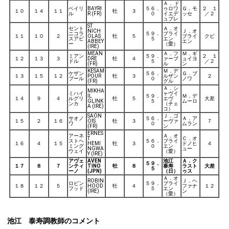
Ａ． ド
ベイリ
BAYRI
５６．
ゥロワ
Ｇ．モ
２ １
１０
１４
１１
牡
３
ル
R (FR)
０
イエデ
ッセ
／２
ュプレ
ST
セント
Ａ．オ
NICH
Ｊ．オ
ニコラ
５９．
ブライ
１１
１０
２
OLAS
牡
５
ブライ
クビ
スアビ
５
エン
ABBEY
エン
ー
（愛）
(IRE)
MEAN
Ａ．フ
Ｍ．ギ
ミアン
５９．
２ １
１２
１３
３
DRE
牡
４
ァーブ
ュイヨ
ドル
５
／２
(FR)
ル
ン
KESAM
Ｍ．デ
ケザン
５６．
Ｇ．ブ
１３
１５
１２
POUR
牡
３
ルザン
２
プール
０
ノワ
(FR)
グル
Ａ．シ
MIKHA
ミハイ
ャヴイ
IL
５９．
Ｍ．デ
１４
９
４
ルグリ
牡
５
エヴ
大差
GLINK
５
ムーロ
ンカ
（チェ
A (IRE)
コ）
SAON
Ｊ．ゴ
サオノ
５６．
Ａ．ア
１５
２
１６
OIS
牡
３
ーヴァ
７
ワ
０
ムラン
(FR)
ン
ERNES
アーネ
Ａ．オ
T
Ｃ．オ
ストヘ
５６．
ブライ
１６
４
１５
HEMI
牡
３
ドノヒ
４
ミング
０
エン
NGWA
ュー
ウェイ
（愛）
Y (IRE)
アヴェ
AVEN
池江
Ａ．ク
５９．
１７
８
７
ンティ
TINO
牡
８
泰寿
ラスト
大差
５
ーノ
(JPN)
（日）
ゥス
Ａ．オ
ROBIN
Ｊ．ヘ
ロビン
５９．
ブライ
１８
１２
５
HOOD
牡
４
ファナ
１２
フッド
５
エン
(IRE)
ン
（愛）
池江 泰寿調教師のコメント