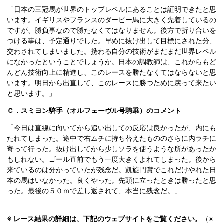
「日本の三冠馬が世界のトップレベルにあることは証明できたと思
います。イギリスやフランスのダービー馬に大きく先着しているの
ですが、勝負事なので勝たなくてはなりません。後方で折り合いを
つける事は、予定通りでした。早めに抜け出して目標にされた分、
交わされてしまいました。携わる自分の技術がまだまだ世界レベル
になかったということでしょうか。日本の調教師は、これからもど
んどん技術向上に精進し、このレースを勝たなくてはならないと思
います。明日から出直して、このレースに勝つために戻って来たい
と思います。」
Ｃ．スミヨン騎手（オルフェーヴル号騎乗）のコメント
「今日は直線に向いてから追い出しての反応は良かったが、内にも
たれてしまった。途中で右ムチに持ち替えたもののさらに内ラチに
寄って行った。抜け出してから少しソラを使うような所があったか
もしれない。ゴール直前でもう一度大きくよれてしまった。後から
来ているのは分かっていたが残念だ。凱旋門賞でこれだけやれた日
本の馬はいなかった。良くやった。先頭に立ったときは勝ったと思
った。最後の５０ｍで差し返されて、本当に残念だ。」
※ レース結果の詳細は、下記のウェブサイトをご覧ください。
（※