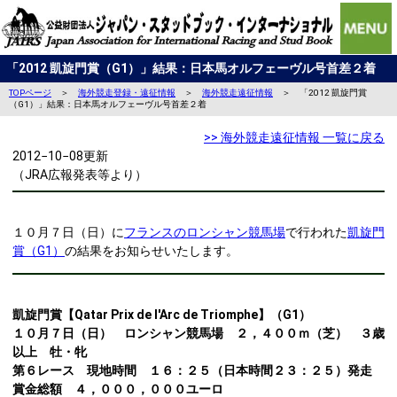
「2012 凱旋門賞（G1）」結果：日本馬オルフェーヴル号首差２着
TOPページ
＞
海外競走登録・遠征情報
＞
海外競走遠征情報
＞ 「2012 凱旋門賞
（G1）」結果：日本馬オルフェーヴル号首差２着
>> 海外競走遠征情報 一覧に戻る
2012−10−08更新
（JRA広報発表等より）
１０月７日（日）に
フランスのロンシャン競馬場
で行われた
凱旋門
賞（G1）
の結果をお知らせいたします。
凱旋門賞【Qatar Prix de l'Arc de Triomphe】（G1）
１０月７日（日） ロンシャン競馬場 ２，４００ｍ（芝） ３歳
以上 牡・牝
第６レース 現地時間 １６：２５（日本時間２３：２５）発走
賞金総額 ４，０００，０００ユーロ