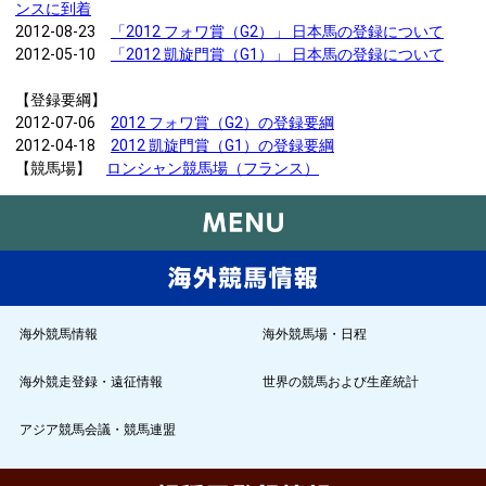
ンスに到着
2012-08-23
「2012 フォワ賞（G2）」 日本馬の登録について
2012-05-10
「2012 凱旋門賞（G1）」 日本馬の登録について
【登録要綱】
2012-07-06
2012 フォワ賞（G2）の登録要綱
2012-04-18
2012 凱旋門賞（G1）の登録要綱
【競馬場】
ロンシャン競馬場（フランス）
海外競馬情報
海外競馬場・日程
海外競走登録・遠征情報
世界の競馬および生産統計
アジア競馬会議・競馬連盟