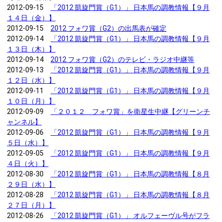
2012-09-15
「2012 凱旋門賞（G1）」 日本馬の調教情報【９月
１４日（金）】
2012-09-15
2012 フォワ賞（G2）の出馬表が確定
2012-09-14
「2012 凱旋門賞（G1）」 日本馬の調教情報【９月
１３日（木）】
2012-09-14
2012 フォワ賞（G2）のテレビ・ラジオ中継等
2012-09-13
「2012 凱旋門賞（G1）」 日本馬の調教情報【９月
１２日（水）】
2012-09-11
「2012 凱旋門賞（G1）」 日本馬の調教情報【９月
１０日（月）】
2012-09-09
「２０１２ フォワ賞」を衛星生中継【グリーンチ
ャンネル】
2012-09-06
「2012 凱旋門賞（G1）」 日本馬の調教情報【９月
５日（水）】
2012-09-05
「2012 凱旋門賞（G1）」 日本馬の調教情報【９月
４日（火）】
2012-08-30
「2012 凱旋門賞（G1）」 日本馬の調教情報【８月
２９日（水）】
2012-08-28
「2012 凱旋門賞（G1）」 日本馬の調教情報【８月
２７日（月）】
2012-08-26
「2012 凱旋門賞（G1）」 オルフェーヴル号がフラ