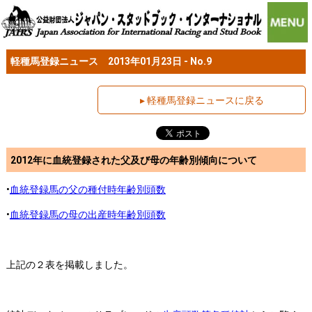
軽種馬登録ニュース 2013年01月23日 - No.9
▸ 軽種馬登録ニュースに戻る
2012年に血統登録された父及び母の年齢別傾向について
•
血統登録馬の父の種付時年齢別頭数
•
血統登録馬の母の出産時年齢別頭数
上記の２表を掲載しました。