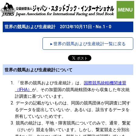
世界の競馬および生産統計 2012年10月11日 - No.1 - 0
▸ 世界の競馬および生産統計一覧に戻る
世界の競馬および生産統計について
「世界の競馬および生産統計」は、
国際競馬統轄機関連盟
（IFHA）
が、その加盟国の競馬統轄団体から収集した年次統
計調査に基づいています。
データの記載がないものは、同国の競馬団体が同調査に関す
るデータを提出していないか、あるいは、該当するデータを
所有していないためです。
競馬の統計は、平地・障害競馬についてのみで、通常、繋駕
（けいが）競走を除いています。しかし、繋駕競走と分別出