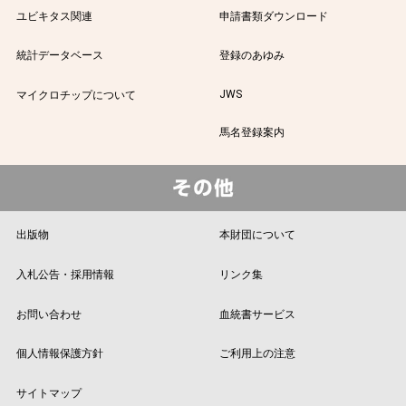
ユビキタス関連
申請書類ダウンロード
統計データベース
登録のあゆみ
JWS
マイクロチップについて
馬名登録案内
出版物
本財団について
入札公告・採用情報
リンク集
お問い合わせ
血統書サービス
個人情報保護方針
ご利用上の注意
サイトマップ