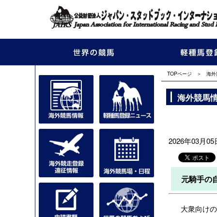
TOPページ
＞
海外
海外競馬
2026年03月05日
元騎手の
大衆向けの