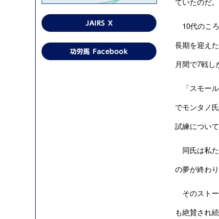
ていたのだ。
10代のこ
長期を迎えた
月間で7戦し
「スモール」
でモンタノ氏
試練について
同氏は私た
の夢が終わり
そのストー
も絶賛され続