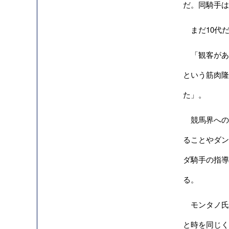
だ。同騎手は
まだ10代
「観客があん
という筋肉隆
た」。
競馬界へのゲ
ることやダン
ダ騎手の指導
る。
モンタノ氏の
と時を同じく