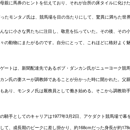
母親に馬券のヒントを伝えており、それが台所の床タイルに化け
だったモンタノ氏は、競馬場を目の当たりにして、驚異に満ちた世
なに小さな男たちに注目し、敬意を払っていた。その後、その小さな男
々の動物にまたがるのです。自分にとって、これほどに格好よく
ートは、新聞配達先であるボブ・ダンカン氏がニューヨーク競馬
カン氏の妻スーが調教師であることが分かった時に開かれた。父
もあり、モンタノ氏は厩務員として働き始める。そこから調教助
騎手としてのキャリアは1977年3月2日、アケダクト競馬場で幕
して、成長期のピークに差し掛かり、約168cmだった身長が約178c