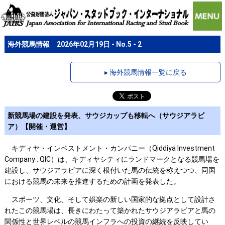
海外競馬情報 2026年02月19日 - No.5 - 2
▸ 海外競馬情報一覧に戻る
新競馬場の建設を発表、サウジカップも移転へ（サウジアラビ
ア）【開催・運営】
キディヤ・インベストメント・カンパニー（Qiddiya Investment
Company : QIC）は、キディヤシティにランドマークとなる競馬場を
建設し、サウジアラビアに深く根付いた馬の伝統を称えつつ、同国
における競馬の未来を推進するための計画を発表した。
スポーツ、文化、そして娯楽の新しい国家的な拠点として設計さ
れたこの競馬場は、長きにわたって築かれたサウジアラビアと馬の
関係性と世界レベルの競馬インフラへの投資の継続を反映してい