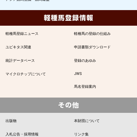
軽種馬登録ニュース
軽種馬の登録の仕組み
ユビキタス関連
申請書類ダウンロード
統計データベース
登録のあゆみ
JWS
マイクロチップについて
馬名登録案内
出版物
本財団について
入札公告・採用情報
リンク集