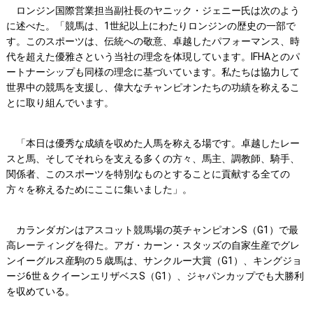
ロンジン国際営業担当副社長のヤニック・ジェニー氏は次のよう
に述べた。「競馬は、1世紀以上にわたりロンジンの歴史の一部で
す。このスポーツは、伝統への敬意、卓越したパフォーマンス、時
代を超えた優雅さという当社の理念を体現しています。IFHAとのパ
ートナーシップも同様の理念に基づいています。私たちは協力して
世界中の競馬を支援し、偉大なチャンピオンたちの功績を称えるこ
とに取り組んでいます。
「本日は優秀な成績を収めた人馬を称える場です。卓越したレー
スと馬、そしてそれらを支える多くの方々、馬主、調教師、騎手、
関係者、このスポーツを特別なものとすることに貢献する全ての
方々を称えるためにここに集いました」。
カランダガンはアスコット競馬場の英チャンピオンS（G1）で最
高レーティングを得た。アガ・カーン・スタッズの自家生産でグレ
ンイーグルス産駒の５歳馬は、サンクルー大賞（G1）、キングジョ
ージ6世＆クイーンエリザベスS（G1）、ジャパンカップでも大勝利
を収めている。