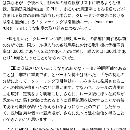
は異なるが、予後不良、獣医師の経過観察リストに載るような怪
我、運動誘発性肺出血（EIPH）、あるいは馬運車による搬送などが
含まれる複数の事由に該当した場合に、クレーミング競走における
取引を無効にする「クレーミング取引無効ルール（void claim
rules）」のような制度の取り組みにつながった。
EIDを用いた「クレーミング取引無効ルール」の影響に関する以前
の分析では、同ルール導入前の各競馬場における取引後の予後不良
率は1,000出走あたり2.2頭であったのに対し、導入後は1,000出走あ
たり1.6頭となったことが示されていた。
「EIDに収録されているようなきめ細かなデータが利用可能である
ことは、非常に重要です」とパーキン博士は述べた。「その初期の
分析によって、クレーミング取引無効ルールをさらに発展させるこ
とへの確信が強まったのだと思います。すなわち、ルールの適用範
囲を広げ、定義をより明確にし、さらに、レース後に様々な異常が
認められた馬も対象に含めるように適用範囲を拡大することが有益
である可能性が高いと考えられるようになったのです。したがっ
て、規制当局や個々の競馬場が、さらに先へと進む自信を得ること
ができたのだと思います」。
さらにEIDは、怪我のために戦線離脱し、獣医師管理リストに登録