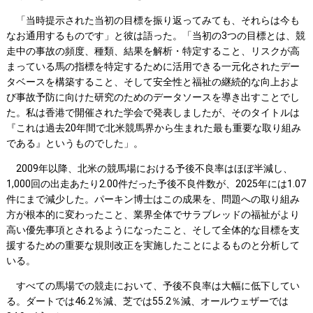
「当時提示された当初の目標を振り返ってみても、それらは今も
なお通用するものです」と彼は語った。「当初の3つの目標とは、競
走中の事故の頻度、種類、結果を解析・特定すること、リスクが高
まっている馬の指標を特定するために活用できる一元化されたデー
タベースを構築すること、そして安全性と福祉の継続的な向上およ
び事故予防に向けた研究のためのデータソースを導き出すことでし
た。私は香港で開催された学会で発表しましたが、そのタイトルは
『これは過去20年間で北米競馬界から生まれた最も重要な取り組み
である』というものでした」。
2009年以降、北米の競馬場における予後不良率はほぼ半減し、
1,000回の出走あたり2.00件だった予後不良件数が、2025年には1.07
件にまで減少した。パーキン博士はこの成果を、問題への取り組み
方が根本的に変わったこと、業界全体でサラブレッドの福祉がより
高い優先事項とされるようになったこと、そして全体的な目標を支
援するための重要な規則改正を実施したことによるものと分析して
いる。
すべての馬場での競走において、予後不良率は大幅に低下してい
る。ダートでは46.2％減、芝では55.2％減、オールウェザーでは