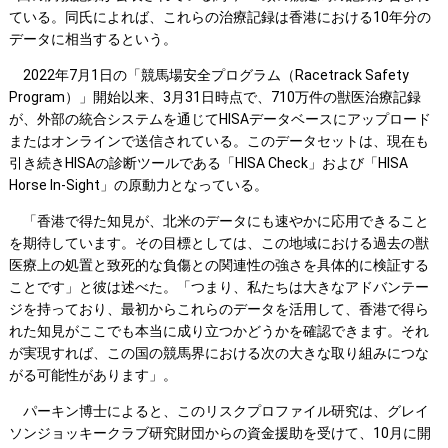
ている。同氏によれば、これらの治療記録は香港における10年分の
データに相当するという。
2022年7月1日の「競馬場安全プログラム（Racetrack Safety
Program）」開始以来、3月31日時点で、710万件の獣医治療記録
が、外部の統合システムを通じてHISAデータベースにアップロード
またはオンラインで送信されている。このデータセットは、現在も
引き続きHISAの診断ツールである「HISA Check」および「HISA
Horse In-Sight」の原動力となっている。
「香港で得た知見が、北米のデータにも速やかに応用できること
を期待しています。その目標としては、この地域における過去の獣
医療上の処置と致死的な負傷との関連性の強さを具体的に検証する
ことです」と彼は述べた。「つまり、私たちは大きなアドバンテー
ジを持っており、最初からこれらのデータを活用して、香港で得ら
れた知見がここでも本当に成り立つかどうかを確認できます。それ
が実現すれば、この国の競馬界における次の大きな取り組みにつな
がる可能性があります」。
パーキン博士によると、このリスクプロファイル研究は、グレイ
ソンジョッキークラブ研究財団からの資金援助を受けて、10月に開