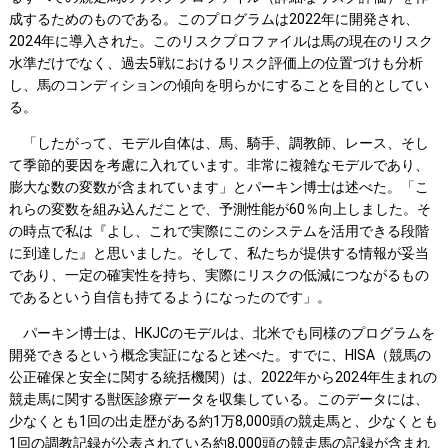
成するためのものである。このプログラムは2022年に開発され、
2024年に導入された。このリスクプロファイルは馬の現在のリスク
水準だけでなく、過去5戦におけるリスク評価上の位置づけも分析
し、馬のコンディションの傾向を明らかにすることを目的としてい
る。
「したがって、モデル自体は、馬、騎手、調教師、レース、そし
て季節的要因を考慮に入れています。非常に複雑なモデルであり、
膨大な数の変数が含まれています」とパーキン博士は述べた。「こ
れらの変数を組み込んだことで、予測性能が60％向上しました。そ
の時点で私は『よし、これで実際にこのシステムを活用できる段階
に到達した』と思いました。そして、私たちが提供する情報が妥当
であり、一定の確実性を持ち、実際にリスクの低減につながるもの
であるという自信も持てるようになったのです」。
パーキン博士は、HKJCのモデルは、北米でも同様のプログラムを
開発できるという概念実証になると述べた。すでに、HISA（競馬の
公正確保と安全に関する統括機関）は、2022年から2024年生まれの
競走馬に関する獣医診療データを収集している。このデータには、
少なくとも1回の出走歴がある約1万8,000頭の競走馬と、少なくとも
1回の調教記録が公表されている約8,000頭の競走馬の記録が含まれ