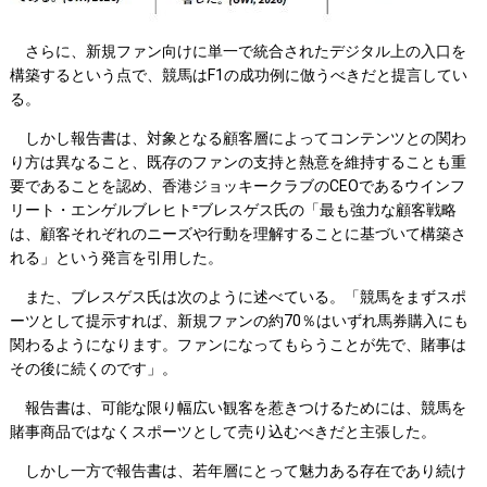
さらに、新規ファン向けに単一で統合されたデジタル上の入口を
構築するという点で、競馬はF1の成功例に倣うべきだと提言してい
る。
しかし報告書は、対象となる顧客層によってコンテンツとの関わ
り方は異なること、既存のファンの支持と熱意を維持することも重
要であることを認め、香港ジョッキークラブのCEOであるウインフ
リート・エンゲルブレヒト⁼ブレスゲス氏の「最も強力な顧客戦略
は、顧客それぞれのニーズや行動を理解することに基づいて構築さ
れる」という発言を引用した。
また、ブレスゲス氏は次のように述べている。「競馬をまずスポ
ーツとして提示すれば、新規ファンの約70％はいずれ馬券購入にも
関わるようになります。ファンになってもらうことが先で、賭事は
その後に続くのです」。
報告書は、可能な限り幅広い観客を惹きつけるためには、競馬を
賭事商品ではなくスポーツとして売り込むべきだと主張した。
しかし一方で報告書は、若年層にとって魅力ある存在であり続け