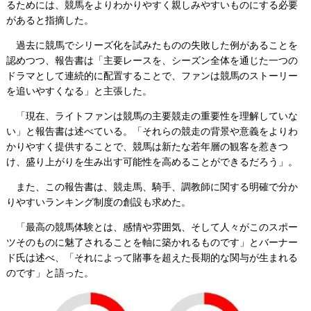
るためには、競馬をよりわかりやすく親しみやすいものにする必要
があると指摘した。
過去に競馬でシリーズ化を試みたものの失敗した例があることを
認めつつ、報告書は「主要レースを、シーズン全体を通じた一つの
ドラマとして連続的に配置することで、ファンは競馬のストーリー
を追いやすくなる」と主張した。
「現在、ライトファンは競馬の主要競走の重要性を理解していな
い」と報告書は述べている。「それらの競走の背景や意義をよりわ
かりやすく提供することで、競馬は新たな若年層の観客を惹きつ
け、盛り上がりを生み出す可能性を高めることができるだろう」。
また、この報告書は、競走馬、騎手、調教師に関する明確で分か
りやすいランキング制度の創設も求めた。
「最高の競馬体験とは、感情や雰囲気、そして人々がこのスポー
ツそのものに魅了されることを軸に築かれるものです」とバーナー
ド氏は述べ、「それによって賭事を超えた長期的な関与が生まれる
のです」と語った。