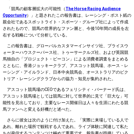
「競馬の顧客層拡大の可能性（
The Horse Racing Audience
Opportunity
）」と題されたこの報告書は、レーシング・ポスト紙の
親会社であるスポットライト・スポーツ・グループ社によって作成
されたもので、競馬の世界的なファン層と、今後10年間の成長を左
右する戦略について分析している。
この報告書は、グローバルカスタマーインサイツ社、プライスウ
ォーターハウスクーパース社、トゥーサークルズ社、および英国競
馬独自の「プロジェクト・ビーコン」による消費者調査をまとめる
とともに、香港ジョッキークラブ、アスコット競馬場、ホース・レ
ーシング・アイルランド、日本中央競馬会、オーストラリアのビク
トリア・レーシングクラブからの協力・知見が集約された。
アスコット競馬場のCEOであるフェリシティ・バーナード氏は、
アスコット競馬場としては競馬に対して世界的に見て「巨大な」可
能性を見出しており、主要なレース開催日は人々を生涯にわたる競
馬ファンへと変える好機だと述べた。
さらに彼女は次のように付け加えた。「実際に来場している人で
あれ、離れた場所で観戦する人であれ、ライブ体験に関連して私た
ちが発信するコンテンツは極めて重要です。報告書が指摘している