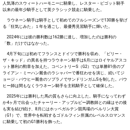
人気薄のスウィートハーモニーに騎乗し、レスター・ピゴット騎手
以来の最年少騎手として英クラシック競走に騎乗した。
ラウネーン騎手は騎手として初めてのフルシーズンで130勝を挙げ
る「狂気じみた」１年を過ごし、最優秀見習騎手に輝いた。
2024年には彼の勝利数は162勝に達し、増加したのは勝利の
「数」だけではなかった。
4月下旬には初めてフランスとドイツで勝利を収め、「ビリー・
ザ・キッド」の異名を持つラウネーン騎手は6月にはロイヤルアスコ
ット勝利の勲章を加えた。コベントリーS（G2）では単勝81倍のブ
ライアン・ミーハン厩舎のラシャバーで番狂わせを演じ、続いてジ
ョージ・バウヒー厩舎のソプラノでサンドリンガムSを制した。バウ
ヒー師は間もなくラウネーン騎手を主戦騎手として確保した。
2025年には勝利した馬の質もさらに向上した。騎手になってわず
か4ヶ月で出会ったチャーリー・アップルビー調教師との縁はその後
も実を結び続け、8月にはホッペガルテン競馬場のベルリン大賞
（G1）で、世界中を転戦するゴドルフィン所属のレベルスロマンス
に騎乗して初のG1勝利を飾った。