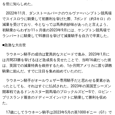
を世に知らしめた。
2022年11月、ダンストールパークのウルヴァーハンプトン競馬場
でスイスロウに騎乗して初勝利を挙げた際、7ポンド（約3キロ）の
減量を受けており、今となっては馬券的妙味があったと言えよう。
初騎乗からわずか11ヶ月後の2023年9月には、ケンプトン競馬場で
ランバートに騎乗して95勝目を挙げて減量騎手を自力で卒業した。
■急激な大出世
ラウネーン騎手の成功は驚異的なスピードで進み、2023年1月に
は月間23勝を挙げるほど急成長を見せたことで、当時16歳だった彼
は、英国での減量特典を維持するため、1か月間アメリカに渡り調教
騎乗に励んだ。すでに注目を集め始めていたのだ。
ラウネーン騎手がオールウェザー専用騎手だと思わせる要素があ
ったとしても、それはすぐに払拭された。2023年の英国芝シーズン
開幕戦であるドンカスター競馬場のブロックルズビーSで、ロビン・
ブリスランド厩舎のドディーズインパクトに騎乗して勝利を収め
た。
17歳にしてラウネーン騎手は2023年5月の英1000ギニー（G1）で