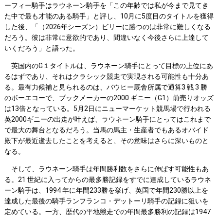
ーフィー騎手はラウネーン騎手を「この年齢では私が今まで見てき
た中で最も才能のある騎手」と評し、10月に5度目のタイトルを獲得
した後、「（2026年シーズン）ビリーに勝つのは非常に難しくなる
だろう。彼は非常に意欲的であり、間違いなく今後さらに上達して
いくだろう」と語った。
英国内のG１タイトルは、ラウネーン騎手にとって目標の上位にあ
るはずであり、それはクラシック競走で実現される可能性も十分あ
る。最有力候補と見られるのは、バウヒー厩舎所属で通算3 戦 3 勝
のボーエコーで、ブックメーカーの2000 ギニー（G1）前売りオッズ
は13倍となっている。5月2日にニューマーケット競馬場で行われる
英2000ギニーの出走が叶えば、ラウネーン騎手にとってはこれまで
で最大の舞台となるだろう。当馬の馬主・生産者でもあるオバイド
殿下が最近逝去したことを考えると、その意味はさらに深いものと
なる。
そして、ラウネーン騎手は年間勝利数をさらに伸ばす可能性もあ
る。21 世紀に入ってからの最多勝記録をすでに達成しているラウネ
ーン騎手は、1994 年に年間233勝を挙げ、英国で年間230勝以上を
達成した最後の騎手ランフランコ・デットーリ騎手の記録に狙いを
定めている。一方、歴代の平地競走での年間最多勝利の記録は1947