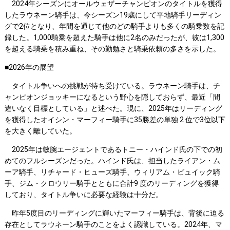
2024年シーズンにオールウェザーチャンピオンのタイトルを獲得
したラウネーン騎手は、今シーズン19歳にして平地騎手リーディン
グで2位となり、年間を通じて他のどの騎手よりも多くの騎乗数を記
録した。1,000騎乗を超えた騎手は他に2名のみだったが、彼は1,300
を超える騎乗を積み重ね、その勤勉さと騎乗依頼の多さを示した。
■2026年の展望
タイトル争いへの挑戦が待ち受けている。ラウネーン騎手は、チ
ャンピオンジョッキーになるという野心を隠しておらず、最近「間
違いなく目標としている」と述べた。現に、2025年はリーディング
を獲得したオイシン・マーフィー騎手に35勝差の単独 2 位で3位以下
を大きく離していた。
2025年は敏腕エージェントであるトニー・ハインド氏の下での初
めてのフルシーズンだった。ハインド氏は、担当したライアン・ム
ーア騎手、リチャード・ヒューズ騎手、ウィリアム・ビュイック騎
手、ジム・クロウリー騎手とともに合計9 度のリーディングを獲得
しており、タイトル争いに必要な経験は十分だ。
昨年5度目のリーディングに輝いたマーフィー騎手は、背後に迫る
存在としてラウネーン騎手のことをよく認識している。2024年、マ