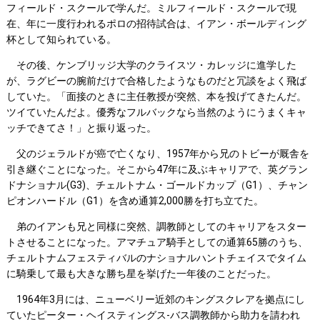
フィールド・スクールで学んだ。ミルフィールド・スクールで現
在、年に一度行われるポロの招待試合は、イアン・ボールディング
杯として知られている。
その後、ケンブリッジ大学のクライスツ・カレッジに進学した
が、ラグビーの腕前だけで合格したようなものだと冗談をよく飛ば
していた。「面接のときに主任教授が突然、本を投げてきたんだ。
ツイていたんだよ。優秀なフルバックなら当然のようにうまくキャ
ッチできてさ！」と振り返った。
父のジェラルドが癌で亡くなり、1957年から兄のトビーが厩舎を
引き継ぐことになった。そこから47年に及ぶキャリアで、英グラン
ドナショナル(G3)、チェルトナム・ゴールドカップ（G1）、チャン
ピオンハードル（G1）を含め通算2,000勝を打ち立てた。
弟のイアンも兄と同様に突然、調教師としてのキャリアをスター
トさせることになった。アマチュア騎手としての通算65勝のうち、
チェルトナムフェスティバルのナショナルハントチェイスでタイム
に騎乗して最も大きな勝ち星を挙げた一年後のことだった。
1964年3月には、ニューベリー近郊のキングスクレアを拠点にし
ていたピーター・ヘイスティングス-バス調教師から助力を請われ