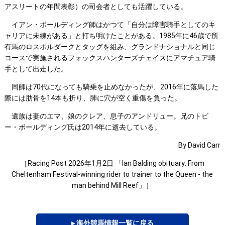
アスリートの年間表彰）の司会者としても活躍している。
イアン・ボールディング師はかつて「自分は障害騎手としてのキ
ャリアに未練がある」と打ち明けたことがある。1985年に46歳で所
有馬のロスポルダークとタッグを組み、グランドナショナルと同じ
コースで実施されるフォックスハンターズチェイスにアマチュア騎
手として出走した。
同師は70代になっても騎乗を止めなかったが、2016年に落馬した
際には肋骨を14本も折り、肺に穴が空く重傷を負った。
遺族は妻のエマ、娘のクレア、息子のアンドリュー。兄のトビ
ー・ボールディング氏は2014年に逝去している。
By David Carr
［Racing Post 2026年1月2日 「Ian Balding obituary: From
Cheltenham Festival-winning rider to trainer to the Queen - the
man behind Mill Reef」］
▸ 海外競馬情報一覧に戻る