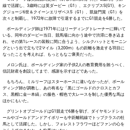
線で活躍し、3歳時には英ダービー（G1）、エクリプスS(G1)、キン
グジョージ6世＆クイーンエリザベスS（G1）、凱旋門賞（G1）を
次々と制覇し、1972年に故障で引退するまでにG1競走を6勝した。
ボールディング師は1971年にはリーディングトレーナーに輝いて
いる。同年のダービー当日、競馬場に向かう途中で渋滞に巻き込ま
れ、その第1レースの装鞍に間に合うよう、シルクハットとモーニン
グという出で立ちで2マイル（3,200m）もの距離を激走する羽目に
なったことを考えれば、もっともなご褒美だった。
メロン氏は、ボールディング家の子供2人の教育費用を賄うべく、
信託財産を創設してまで、感謝を示すほどであった。
もちろん、ミルリーフはスターホースに違いなかったが、ボール
ディング師が調教し、あの有名な「黒にゴールドのクロスとカフ
ス、黒帽に金一本縞」の服色・帽色で大レースを制した優秀な馬は
ほかにもいた。
グリントオブゴールドはG1競走で6勝を挙げ、ダイヤモンドショ
ールやゴールドアンドアイボリーも中距離戦線でトップクラスの牡
馬として活躍した。しかし、フォレストフラワーほどファンの心を