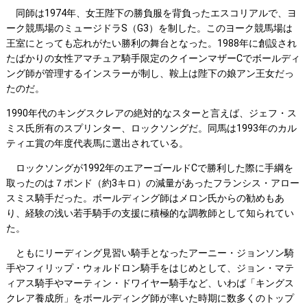
同師は1974年、女王陛下の勝負服を背負ったエスコリアルで、ヨ
ーク競馬場のミュージドラS（G3）を制した。このヨーク競馬場は
王室にとっても忘れがたい勝利の舞台となった。1988年に創設され
たばかりの女性アマチュア騎手限定のクイーンマザーCでボールディ
ング師が管理するインスラーが制し、鞍上は陛下の娘アン王女だっ
たのだ。
1990年代のキングスクレアの絶対的なスターと言えば、ジェフ・ス
ミス氏所有のスプリンター、ロックソングだ。同馬は1993年のカル
ティエ賞の年度代表馬に選出されている。
ロックソングが1992年のエアーゴールドCで勝利した際に手綱を
取ったのは７ポンド（約3キロ）の減量があったフランシス・アロー
スミス騎手だった。ボールディング師はメロン氏からの勧めもあ
り、経験の浅い若手騎手の支援に積極的な調教師として知られてい
た。
ともにリーディング見習い騎手となったアーニー・ジョンソン騎
手やフィリップ・ウォルドロン騎手をはじめとして、ジョン・マテ
ィアス騎手やマーティン・ドワイヤー騎手など、いわば「キングス
クレア養成所」をボールディング師が率いた時期に数多くのトップ