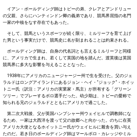
イアン・ボールディング師はトビーの弟、クレアとアンドリュー
の父親、さらにハンティンドン卿の義弟であり、競馬界屈指の名門
一家の中核をなす存在でもあった。
そして、競馬というスポーツが続く限り、ミルリーフを育て上げ
た男という事実だけで、競馬史に名が刻まれることは約束される。
ボールディング師は、自身の代名詞とも言えるミルリーフと同様
に、アメリカで生まれ、若くして英国の地を踏んだ。渡英後は英国
競馬界に多大な影響を与えることとなった。
1938年にアメリカのニュージャージー州で生を受けた。父のジェ
ラルドはロングアイランドにあるジョン・ヘイ・"ジョック"・ホイッ
トニー氏（訳注：アメリカの実業家・馬主）が所有する「グリーン
ツリー」でプレーするポロ選手だった。幼少期は、トビーの愛称で
知られる兄のジェラルドとともにアメリカで過ごした。
第二次大戦後、父が英国ハンプシャー州ウェイヒルで調教師にな
るため、一家は大西洋を渡って父の故郷へと向かった。のちに在英
アメリカ大使となるホイットニー氏がウェイヒルに厩舎を買い与え
たのだ。若き日のボールディング師はマールボロ・カレッジやミル