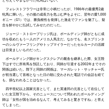
とらえてやまなかった牝馬はいない。
フォレストフラワーは非常に小柄だったが、1986年の最優秀2歳
牝馬に輝いた。その後の成長力を危ぶむ声をよそに、翌年の愛1,000
ギニー（G1）では、勝負根性を発揮した激走でファンを魅了し、疑
念を鮮やかに払拭してみせたのだった。
ジョージ・ストローブリッジ氏は、ボールディング師がともに成
功を収めたもう一人のアメリカ人馬主だ。なかでも、名スプリンタ
ーのシルヴァーフリングやトップマイラーだったセルカークの活躍
は目覚ましいものだった。
ボールディング師がキングスクレアの厩舎を継承した際、女王陛
下はすでに所有馬を預託しており、同師が引退する2002年までその
関係は続いた。陛下と同師の関係は、マーガレット・サッチャー氏
が初当選して首相となった日の朝に交わされた電話での会話を経て
も、損なわれることはなかった。
四半世紀以上国家元首として、また英連邦の元首として在位して
いた女王陛下から、そのニュースについて問われたボールディング
師は「女性が国を治めるなんて、考えてみると驚きですね」と答え
てしまった。