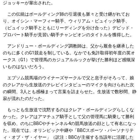
ジョッキーが輩出された。
この伝統はボールディング師の引退後も脈々と受け継がれてお
り、オイシン・マーフィー騎手、ウィリアム・ビュイック騎手、
（ビュイック騎手とともにリーディングを分け合った）デビッド・
プロバート騎手が見習い騎手チャンピオンのタイトルを獲得した。
アンドリュー・ボールディング調教師は、父から厩舎を継承した
のちに多くのG1競走を制している。なかでも免許取得初年度の英オ
ークス（G1）で管理馬のカジュアルルックが挙げた勝利ほど感慨深
いものはないだろう。
エプソム競馬場のウイナーズサークルで父と息子がそろって、娘
のクレアから生放送のテレビインタビューのマイクを向けられた次
の瞬間、3人とも感極まって言葉を詰まらせた。生放送で数秒間、静
寂が流れたのだった。
もっとも生放送で沈黙するのはクレア・ボールディングらしくな
かった。クレアはアマチュア騎手として父の管理馬に騎乗して勝利
を収め、のちにBBCやチャンネル4の競馬放送の顔として有名になっ
た。現在では、オリンピック中継や「BBCスポーツ・パーソナリテ
ィ・オブ・ザ・イヤー」（訳注：BBCが主催する当該年に活躍した