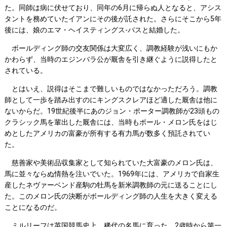
た。同師は病に伏せており、同年の6月に帰らぬ人となると、アシス
タントを務めていたイアンにその後が託された。さらにそこから5年
後には、娘のエマ・ヘイスティングス-バスと結婚した。
ボールディング師の交友関係は大変広く、調教経験が浅いにもか
かわらず、当時のエジンバラ公が厩舎を引き継ぐように説得したと
されている。
とはいえ、説得はそこまで難しいものではなかっただろう。調教
師として一歩を踏み出すのにキングスクレアほど適した厩舎は他に
ないからだ。19世紀後半にあのジョン・ポーター調教師が23頭もの
クラシック馬を輩出した厩舎には、当時もポール・メロン氏をはじ
めとしたアメリカの富豪が所有する有力馬が数多く預託されてい
た。
慈善家や美術品収集家として知られていた大富豪のメロン氏は、
馬に並々ならぬ情熱を注いでいた。1969年には、アメリカで自家生
産したネヴァーベンド産駒の牡馬を新米調教師の元に送ることにし
た。このメロン氏の決断がボールディング師の人生を大きく変える
ことになるのだ。
ミルリーフは英国競馬史上、稀代の名馬に育った。2歳時から第一