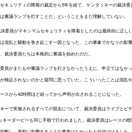
セキュリティの降着の裁定から5年を経て、ケンタッキーの裁決委
は審議ランプを灯すことだ」ということをまだ理解していない。
裁決委員がマキシマムセキュリティを降着としたのは最終的に正し
は混乱と騒動を巻き起こす一因となった。この事象でかなりの影
、裁決委員たちは本格的に審議を始めたのだ。
委員がまたもや審議ランプを灯さなかったうえに、申立てはなかっ
突が検証されないのかと疑問に思っていた。こういったことは混乱
ースから42時間ほど経ってから声明が出されることになった。
キーで実施されるすべての競走について、裁決委員はライブとビデ
タッキーダービーも同じ手順で行われました。裁決委員はレースの
判断し、着順に影響するような事象はなかったと結論づけました