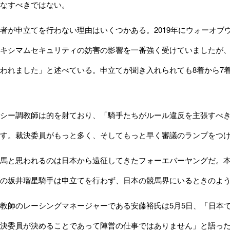
なすべきではない。
が申立てを行わない理由はいくつかある。2019年にウォーオブ
キシマムセキュリティの妨害の影響を一番強く受けていましたが、
われました」と述べている。申立てが聞き入れられても8着から7
シー調教師は的を射ており、「騎手たちがルール違反を主張すべき
す。裁決委員がもっと多く、そしてもっと早く審議のランプをつ
馬と思われるのは日本から遠征してきたフォーエバーヤングだ。本
の坂井瑠星騎手は申立てを行わず、日本の競馬界にいるときのよ
教師のレーシングマネージャーである安藤裕氏は5月5日、「日本
決委員が決めることであって陣営の仕事ではありません」と語っ