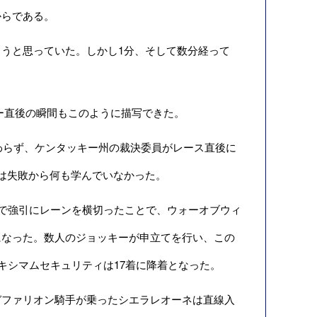
からである。
うと思っていた。しかし1分、そして数分経って
ビー直後の瞬間もこのように描写できた。
わらず、ケンタッキー州の裁決委員がレース直後に
は失敗から何も学んでいなかった。
りで強引にレーンを横切ったことで、ウォーオブウィ
になった。数人のジョッキーが申立てを行い、この
キシマムセキュリティは17着に降着となった。
ファリオン騎手が乗ったシエラレオーネは直線入