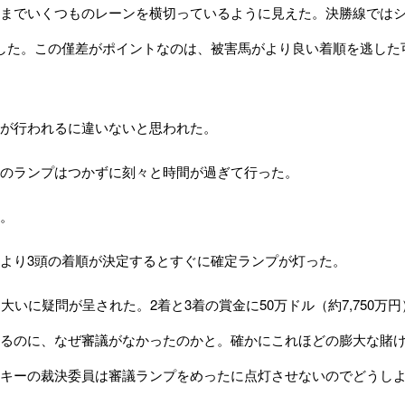
までいくつものレーンを横切っているように見えた。決勝線では
した。この僅差がポイントなのは、被害馬がより良い着順を逃した
が行われるに違いないと思われた。
のランプはつかずに刻々と時間が過ぎて行った。
。
より3頭の着順が決定するとすぐに確定ランプが灯った。
大いに疑問が呈された。2着と3着の賞金に50万ドル（約7,750
るのに、なぜ審議がなかったのかと。確かにこれほどの膨大な賭
キーの裁決委員は審議ランプをめったに点灯させないのでどうし