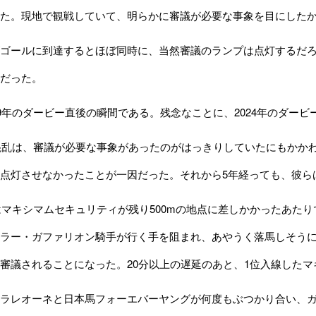
た。現地で観戦していて、明らかに審議が必要な事象を目にした
ゴールに到達するとほぼ同時に、当然審議のランプは点灯するだろ
だった。
9年のダービー直後の瞬間である。残念なことに、2024年のダー
混乱は、審議が必要な事象があったのがはっきりしていたにもかか
点灯させなかったことが一因だった。それから5年経っても、彼ら
はマキシマムセキュリティが残り500mの地点に差しかかったあた
ラー・ガファリオン騎手が行く手を阻まれ、あやうく落馬しそう
審議されることになった。20分以上の遅延のあと、1位入線したマ
ラレオーネと日本馬フォーエバーヤングが何度もぶつかり合い、ガ