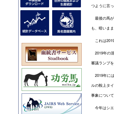
つように言っ
最後の馬が
も、暗いまま
これは201
2019年の
審議ランプを
2019年に
ルの鞍上タイ
事象について
今年はシエ