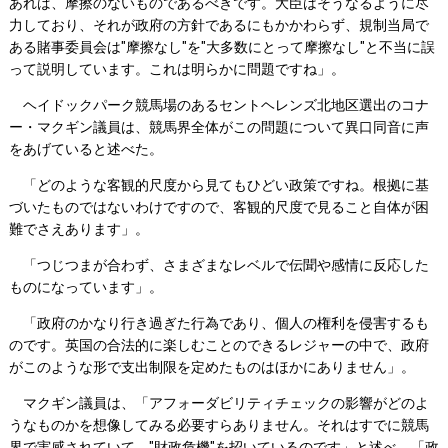
あれば、摩擦のないものであるべきです。大臣はそうなるように尽
力しており、それが政府の方針であるにもかかわらず、規制当局で
ある賭事委員会は"摩擦なし"を"大多数にとって摩擦なし"と不当に誤
って説明しています。これは明らかに問題ですね」。
ヘイドックパーク競馬場のあるセントヘレンズ北地区選出のコナ
ー・マクギン議員は、競馬界全体がこの問題について異口同音に声
をあげていると述べた。
「どのような客観的尺度から見てもひどい政策ですね。根拠に基
づいたものではないわけですので、客観的尺度で見ること自体が困
難でさえあります」。
「つじつまが合わず、さまざまなレベルで伝聞や感情に反応した
ものになっています」。
「政府のかなり行き過ぎた行為であり、個人の権利を侵害するも
のです。英国の合法的に楽しむことのできるレジャーの中で、政府
がこのような形で支出制限を定めたものはほかにありません」。
マクギン議員は、「アフォーダビリティチェックの影響がどのよ
うなものかを想像してみる必要すらありません。それはすでに競馬
界で実感されていて、"財政危機"を招いているのです」と述べ、「政