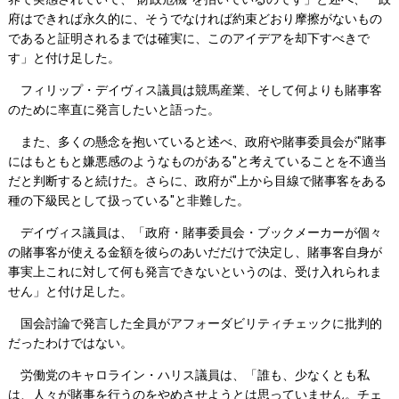
府はできれば永久的に、そうでなければ約束どおり摩擦がないもの
であると証明されるまでは確実に、このアイデアを却下すべきで
す」と付け足した。
フィリップ・デイヴィス議員は競馬産業、そして何よりも賭事客
のために率直に発言したいと語った。
また、多くの懸念を抱いていると述べ、政府や賭事委員会が"賭事
にはもともと嫌悪感のようなものがある"と考えていることを不適当
だと判断すると続けた。さらに、政府が"上から目線で賭事客をある
種の下級民として扱っている"と非難した。
デイヴィス議員は、「政府・賭事委員会・ブックメーカーが個々
の賭事客が使える金額を彼らのあいだだけで決定し、賭事客自身が
事実上これに対して何も発言できないというのは、受け入れられま
せん」と付け足した。
国会討論で発言した全員がアフォーダビリティチェックに批判的
だったわけではない。
労働党のキャロライン・ハリス議員は、「誰も、少なくとも私
は、人々が賭事を行うのをやめさせようとは思っていません。チェ