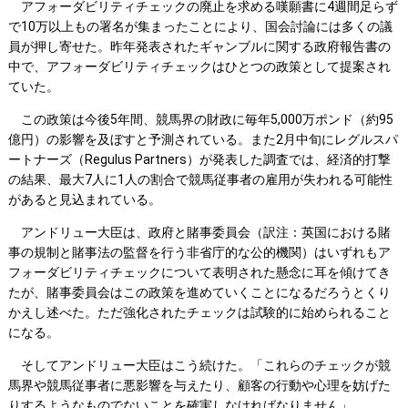
アフォーダビリティチェックの廃止を求める嘆願書に4週間足らず
で10万以上もの署名が集まったことにより、国会討論には多くの議
員が押し寄せた。昨年発表されたギャンブルに関する政府報告書の
中で、アフォーダビリティチェックはひとつの政策として提案され
ていた。
この政策は今後5年間、競馬界の財政に毎年5,000万ポンド（約95
億円）の影響を及ぼすと予測されている。また2月中旬にレグルスパ
ートナーズ（Regulus Partners）が発表した調査では、経済的打撃
の結果、最大7人に1人の割合で競馬従事者の雇用が失われる可能性
があると見込まれている。
アンドリュー大臣は、政府と賭事委員会（訳注：英国における賭
事の規制と賭事法の監督を行う非省庁的な公的機関）はいずれもア
フォーダビリティチェックについて表明された懸念に耳を傾けてき
たが、賭事委員会はこの政策を進めていくことになるだろうとくり
かえし述べた。ただ強化されたチェックは試験的に始められること
になる。
そしてアンドリュー大臣はこう続けた。「これらのチェックが競
馬界や競馬従事者に悪影響を与えたり、顧客の行動や心理を妨げた
りするようなものでないことを確実しなければなりません」。