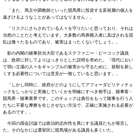
「また、馬主や調教師といった競馬界に投資する富裕層の個人を
遠ざけるようなことがあってはなりません」。
「リスクにさらされている人々を守りたいと思っており、それは
当然のことだと考えています。大多数の馬券購入者に及ぼされる混
乱は微々たるものであり、被害はまったくないでしょう」。
影の内閣の賭事担当大臣であるステファニー・ピーコック議員
は、政府に対してよりはっきりとした説明を求めた。「現代におい
て弱い立場の人々をギャンブルの被害から守るために、規制を新し
くする必要性については意見が一致していると思います」。
「しかし同時に、政府がどのようにしてアフォーダビリティチェ
ックをしっかりと実施していくかを明確にすべき相手は、賭事客・
競馬界・賭事業界です。このチェックは責任をもって賭事を行う人
たちに不要な摩擦を生じさせない方法で、正確に実施される必要が
あるのです」。
今回の国会討論では政治的志向性を異にする議員たちが発言し
た。そのなかには選挙区に競馬場がある議員も多くいた。