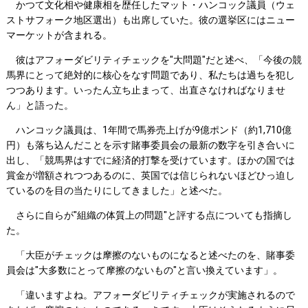
かつて文化相や健康相を歴任したマット・ハンコック議員（ウェ
ストサフォーク地区選出）も出席していた。彼の選挙区にはニュー
マーケットが含まれる。
彼はアフォーダビリティチェックを"大問題"だと述べ、「今後の競
馬界にとって絶対的に核心をなす問題であり、私たちは過ちを犯し
つつあります。いったん立ち止まって、出直さなければなりませ
ん」と語った。
ハンコック議員は、1年間で馬券売上げが9億ポンド（約1,710億
円）も落ち込んだことを示す賭事委員会の最新の数字を引き合いに
出し、「競馬界はすでに経済的打撃を受けています。ほかの国では
賞金が増額されつつあるのに、英国では信じられないほどひっ迫し
ているのを目の当たりにしてきました」と述べた。
さらに自らが"組織の体質上の問題"と評する点についても指摘し
た。
「大臣がチェックは摩擦のないものになると述べたのを、賭事委
員会は"大多数にとって摩擦のないもの"と言い換えています」。
「違いますよね。アフォーダビリティチェックが実施されるので