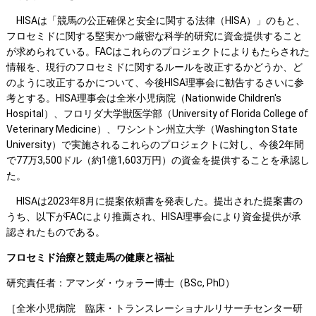
HISAは「競馬の公正確保と安全に関する法律（HISA）」のもと、
フロセミドに関する堅実かつ厳密な科学的研究に資金提供すること
が求められている。FACはこれらのプロジェクトによりもたらされた
情報を、現行のフロセミドに関するルールを改正するかどうか、ど
のように改正するかについて、今後HISA理事会に勧告するさいに参
考とする。HISA理事会は全米小児病院（Nationwide Children's
Hospital）、フロリダ大学獣医学部（University of Florida College of
Veterinary Medicine）、ワシントン州立大学（Washington State
University）で実施されるこれらのプロジェクトに対し、今後2年間
で77万3,500ドル（約1億1,603万円）の資金を提供することを承認し
た。
HISAは2023年8月に提案依頼書を発表した。提出された提案書の
うち、以下がFACにより推薦され、HISA理事会により資金提供が承
認されたものである。
フロセミド治療と競走馬の健康と福祉
研究責任者：アマンダ・ウォラー博士（BSc, PhD）
［全米小児病院 臨床・トランスレーショナルリサーチセンター研