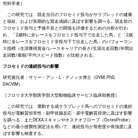
究科学者］
この研究では、競走当日のフロセミド投与がサラブレッドの健康
と福祉、および長期的な競走成績に及ぼす影響を調べる。競走前の
フロセミド投与と予後不良との関係を評価するための分析が行わ
れ、「2歳時に全レースをフロセミド投与下で出走した馬」と「2歳
時に全レースをフロセミド非投与下で出走した馬」のパフォーマン
ス指標（生涯獲得賞金/レースキャリアの長さ/生涯出走回数/年間出
走回数/着順/平均スピード指数）が比較される。
フロセミドの連続投与の影響
研究責任者：サリー・アン・L・デノッタ博士（DVM, PhD,
DACVIM）
［フロリダ大学獣医学部大型動物臨床サービス臨床助教授］
この研究では、運動する成サラブレッド馬へのフロセミドの連続
投与が電解質恒常性・副甲状腺反応・尿中電解質排泄に及ぼす影響
を調べる。またDEXAスキャンやオステオプローブ（OsteoProbe）
などの最小侵襲性測定法を用いて、連続投与が骨密度や骨強度に及
ぼす影響も検査する。