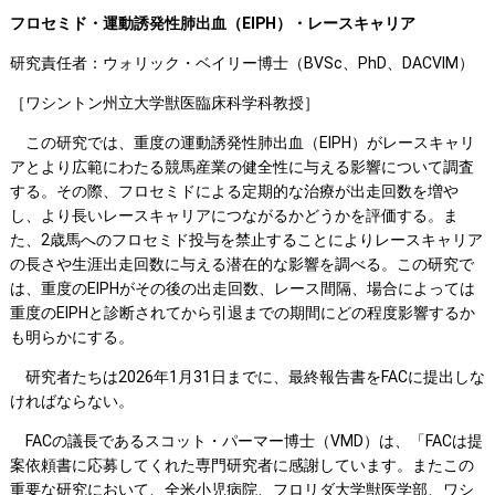
フロセミド・運動誘発性肺出血（EIPH）・レースキャリア
研究責任者：ウォリック・ベイリー博士（BVSc、PhD、DACVIM）
［ワシントン州立大学獣医臨床科学科教授］
この研究では、重度の運動誘発性肺出血（EIPH）がレースキャリ
アとより広範にわたる競馬産業の健全性に与える影響について調査
する。その際、フロセミドによる定期的な治療が出走回数を増や
し、より長いレースキャリアにつながるかどうかを評価する。ま
た、2歳馬へのフロセミド投与を禁止することによりレースキャリア
の長さや生涯出走回数に与える潜在的な影響を調べる。この研究で
は、重度のEIPHがその後の出走回数、レース間隔、場合によっては
重度のEIPHと診断されてから引退までの期間にどの程度影響するか
も明らかにする。
研究者たちは2026年1月31日までに、最終報告書をFACに提出しな
ければならない。
FACの議長であるスコット・パーマー博士（VMD）は、「FACは提
案依頼書に応募してくれた専門研究者に感謝しています。またこの
重要な研究において、全米小児病院、フロリダ大学獣医学部、ワシ