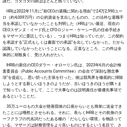
謎だ。ゴタゴタの跡はほとんど残っていない。
HRIは2022年11月に"前CEOの退職に関わる理由"で24万2,990ユー
ロ（約4,009万円）の公的資金を支出したものの、この法外な退職手
当を承認していなかったことも判明した（HRIはつい最近、現在の
CEOスザンヌ・イード氏とCFOロジャー・ケーシー氏の任命手続き
をマザーズに委託している）。つまりHRIは知っていたが、この契約
を承認する"正式もしくは書面での承認"を出していなかった。だから
認識していなかったということになる。正直なところ、この件は全
体的に胡散臭く、受け入れがたい。
IHRBの新任のCEOダラー・オローリン氏は、2023年6月の会計検
査委員会（Public Accounts Committee）の会合で"深刻な懸念事
項"を提起し、思い切った主張を行った。彼は競馬界を徹底的に掃除
しようとする新しいほうきのようだが、古いほうきのほうが隅々ま
で知っている。そして、ここで大事なのは説明責任が最優先事項で
あるということだ。
35万ユーロもの大金が慈善団体の口座からいとも簡単に送金でき
たことには唖然とさせられる。それに、長らくIHRBとその前身のタ
ーフクラブの代名詞だったある種の「だらしない環境」を物語って
いる。マザーズは財務管理をより良いものにするという名目で、さ