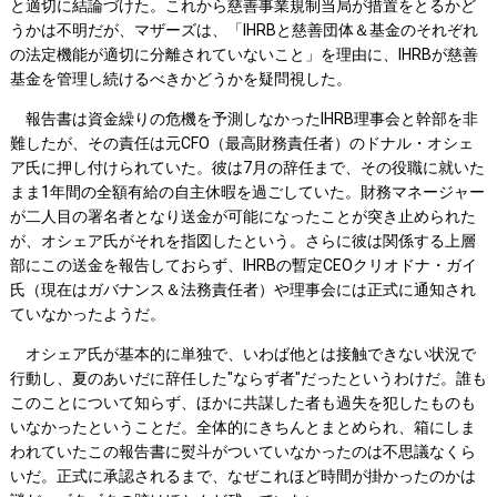
と適切に結論づけた。これから慈善事業規制当局が措置をとるかど
うかは不明だが、マザーズは、「IHRBと慈善団体＆基金のそれぞれ
の法定機能が適切に分離されていないこと」を理由に、IHRBが慈善
基金を管理し続けるべきかどうかを疑問視した。
報告書は資金繰りの危機を予測しなかったIHRB理事会と幹部を非
難したが、その責任は元CFO（最高財務責任者）のドナル・オシェ
ア氏に押し付けられていた。彼は7月の辞任まで、その役職に就いた
まま1年間の全額有給の自主休暇を過ごしていた。財務マネージャー
が二人目の署名者となり送金が可能になったことが突き止められた
が、オシェア氏がそれを指図したという。さらに彼は関係する上層
部にこの送金を報告しておらず、IHRBの暫定CEOクリオドナ・ガイ
氏（現在はガバナンス＆法務責任者）や理事会には正式に通知され
ていなかったようだ。
オシェア氏が基本的に単独で、いわば他とは接触できない状況で
行動し、夏のあいだに辞任した"ならず者"だったというわけだ。誰も
このことについて知らず、ほかに共謀した者も過失を犯したものも
いなかったということだ。全体的にきちんとまとめられ、箱にしま
われていたこの報告書に熨斗がついていなかったのは不思議なくら
いだ。正式に承認されるまで、なぜこれほど時間が掛かったのかは