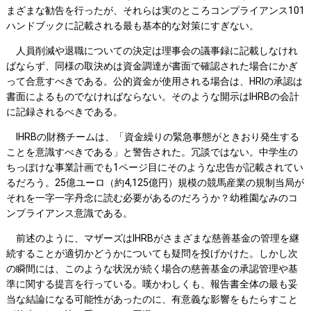
まざまな勧告を行ったが、それらは実のところコンプライアンス101
ハンドブックに記載される最も基本的な対策にすぎない。
人員削減や退職についての決定は理事会の議事録に記載しなけれ
ばならず、同様の取決めは資金調達が書面で確認された場合にかぎ
って合意すべきである。公的資金が使用される場合は、HRIの承認は
書面によるものでなければならない。そのような開示はIHRBの会計
に記録されるべきである。
IHRBの財務チームは、「資金繰りの緊急事態がときおり発生する
ことを意識すべきである」と警告された。冗談ではない。中学生の
ちっぽけな事業計画でも1ページ目にそのような忠告が記載されてい
るだろう。25億ユーロ（約4,125億円）規模の競馬産業の規制当局が
それを一字一字丹念に読む必要があるのだろうか？幼稚園なみのコ
ンプライアンス意識である。
前述のように、マザーズはIHRBがさまざまな慈善基金の管理を継
続することが適切かどうかについても疑問を投げかけた。しかし次
の瞬間には、このような状況が続く場合の慈善基金の承認管理や基
準に関する提言を行っている。嘆かわしくも、報告書全体の最も妥
当な結論になる可能性があったのに、有意義な影響をもたらすこと