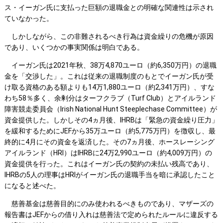
ス・イーガン氏に支払った巨額の退職金との明確な関連性は示され
ていなかった。
しかしながら、この非難されるべき行為は資金繰りの危機が原因
であり、いくつかの事実関係は明白である。
イーガン氏は2021年秋、38万4,870ユーロ（約6,350万円）の退職
金を「交渉した」。これは従来の退職制度のもとでイーガン氏が受
け取る資格のある額よりも14万1,880ユーロ（約2,341万円）、すな
わち58％多く、余剰分はターフクラブ（Turf Club）とアイルランド
障害競走委員会（Irish National Hunt Steeplechase Committee）が
資金提供した。しかしその4ヵ月後、IHRBは「緊急の資金繰り圧力」
を緩和するためにJEFから35万ユーロ（約5,775万円）を徴収し、最
終的に4月にその資金を返済した。その7ヵ月後、ホースレーシング
アイルランド（HRI）はIHRBに24万2,990ユーロ（約4,009万円）の
資金提供を行った。これはイーガン氏の契約の未払い残高であり、
IHRBの5人の理事はHRIがイーガン氏の退職手当を暗に承認したこと
になると述べた。
慈善基金は慈善目的にのみ使われるべきものであり、マザーズの
報告書はJEFからの借り入れは慈善法で定められたルールに違反する