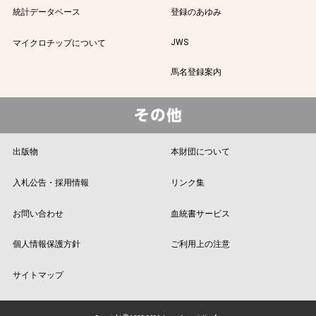
統計データベース
登録のあゆみ
JWS
マイクロチップについて
馬名登録案内
出版物
本財団について
入札公告・採用情報
リンク集
お問い合わせ
血統書サービス
個人情報保護方針
ご利用上の注意
サイトマップ