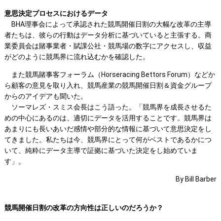
意思決定プロセスにおけるデータ
BHA理事会によって承認された競馬開催日割の大幅な改革の主導
者たちは、彼らの行動はデータ分析に基づいていると主張する。商
業委員会は賭事業者・賦課公社・競馬場の数字にアクセスし、収益
がどのように競馬界に流れ込むかを確認した。
また競馬賭事客フォーラム（Horseracing Bettors Forum）などか
ら顧客の意見を取り入れ、競馬産業の競馬開催日割＆資金グループ
からのアイデアも聞いた。
ソーマレズ・スミス会長はこう語った。「競馬界を成長させるた
めの中心にあるのは、適切にデータを活用することです。競馬界は
あまりにも長いあいだ感情や部分的な情報に基づいて意思決定をし
てきました。私たちは今、競馬界にとって何がベストであるかにつ
いて、純粋にデータ主導で証拠に基づいた決定をし始めていま
す」。
By Bill Barber
競馬開催日割の改革の方向性は正しいのだろうか？