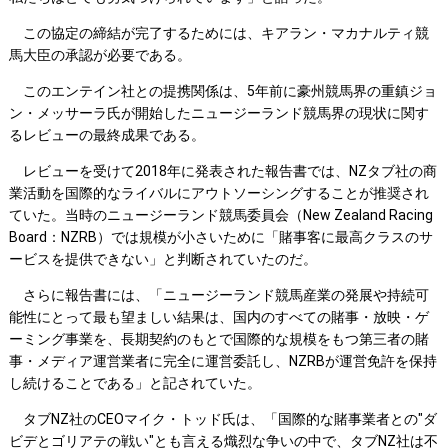
この協定の締結が完了するためには、キアラン・マカナルティ競
馬大臣の承認が必要である。
このエンテイン社との提携関係は、5年前に豪州競馬界の重鎮ジョ
ン・メッサーラ氏が開始したニュージーランド競馬界の現状に関す
るレビューの最終成果である。
レビューを受けて2018年に発表された報告書では、NZタブ社の商
業活動を国際的なライバルにアウトソーシングすることが推奨され
ていた。当時のニュージーランド競馬委員会（New Zealand Racing
Board：NZRB）では規模が小さいために「賭事客に最高クラスのサ
ービスを提供できない」と判断されていたのだ。
さらに報告書には、「ニュージーランド競馬産業の発展や持続可
能性にとって最も望ましい結果は、国内のすべての賭事・放映・ゲ
ーミング事業を、長期契約のもとで国際的な規模をもつ第三者の賭
事・メディア運営業者に完全に運営委託し、NZRBが運営免許を保持
し続けることである」と記されていた。
タブNZ社のCEOマイク・トッド氏は、「国際的な賭事業者との"ダ
ビデとゴリアテの戦い"とも言える熾烈な争いの中で、タブNZ社は不