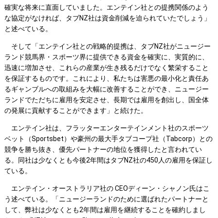
確実な将来に直面していました。エンテイン社との提携関係のよう
な協定がなければ、タブNZ社は資金削減を迫られていたでしょう」
と述べている。
そして「エンテイン社との戦略的提携は、タブNZ社がニュージー
ランド競馬界・スポーツ界に提供できる資金を確実に、実質的に、
迅速に増加させ、これらの産業が生き残るだけでなく繁栄すること
を保証するものです。これにより、私たちは害悪の最小化と責任あ
るギャンブルへの取組みを大幅に改善することができ、ニュージー
ランドでただちに雇用を安定させ、長期では雇用を創出し、国全体
の発展に貢献することができます」と続けた。
エンテイン社は、フラッターエンターテインメント社のスポーツ
ベット（Sportsbet）や豪州の最大手タブコープ社（Tabcorp）との
競争を勝ち抜き、優先パートナーの地位を獲得したと言われてい
る。同社は少なくとも今後2年間はタブNZ社の450人の雇用を保証し
ている。
エンテイン・オーストラリア社の CEOディーン・シャノン氏はこ
う述べている。「ニュージーランドのために選ばれたパートナーと
して、弊社は少なくとも2年間は雇用を継続することを確約しまし