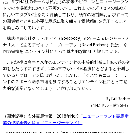
た。タブNZ社のチームは私たちの将来のビジョンとニュージーラン
ドでの市場拡大において不可欠です。これまでのプロセスの進め方
においてタブNZ社を高く評価しており、既存の経営陣およびすべて
の関係者とともに必要な承認に取り組んで提携締結を完了すること
を楽しみにしています」。
株式仲買会社グッドボディ（Goodbody）のゲーム＆レジャー・ア
ナリストであるデヴィッド・ブローアン（David Brohan）氏は、今
回の提携を"エンテイン社にとって魅力的な取引"と評している。
この連携は今年と来年のエンテイン社の中核的利益に1％未満の増
加をもたらすにすぎず、2025年でも3～4％程度にとどまると予測し
ているとブローアン氏は述べた。しかし、「それでもニュージーラ
ンドのスポーツ賭事市場を独占することはエンテイン社にとって魅
力的な資産となるでしょう」と付け加えている。
By Bill Barber
（1NZドル＝約85円）
（関連記事）海外競馬情報 2018年No.9「
ニュージーランド競馬産
業の現状報告と提言（ニュージーランド）
」