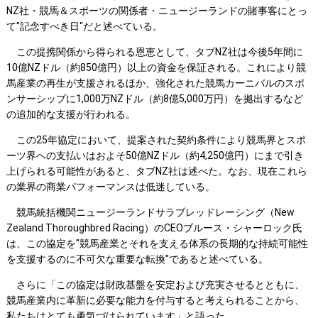
NZ社・競馬＆スポーツの関係者・ニュージーランドの賭事客にとっ
て"記念すべき日"だと述べている。
この提携関係から得られる恩恵として、タブNZ社は今後5年間に
10億NZドル（約850億円）以上の資金を保証される。これにより競
馬産業の再生が支援されるほか、強化された競馬カーニバルのスポ
ンサーシップに1,000万NZドル（約8億5,000万円）を拠出するなど
の追加的な支援が行われる。
この25年協定において、提案された契約条件により競馬界とスポ
ーツ界への支払いはおよそ50億NZドル（約4,250億円）にまで引き
上げられる可能性があると、タブNZ社は述べた。なお、現在これら
の業界の商業パフォーマンスは低迷している。
競馬統括機関ニュージーランドサラブレッドレーシング（New
Zealand Thoroughbred Racing）のCEOブルース・シャーロック氏
は、この協定を"競馬産業とそれを支える体系の長期的な持続可能性
を支援するのに不可欠な重要な転換"であると述べている。
さらに「この協定は財政基盤を安定および充実させるとともに、
競馬産業内に革新に必要な能力を付与すると考えられることから、
私たちはとても勇気づけられています」と語った。