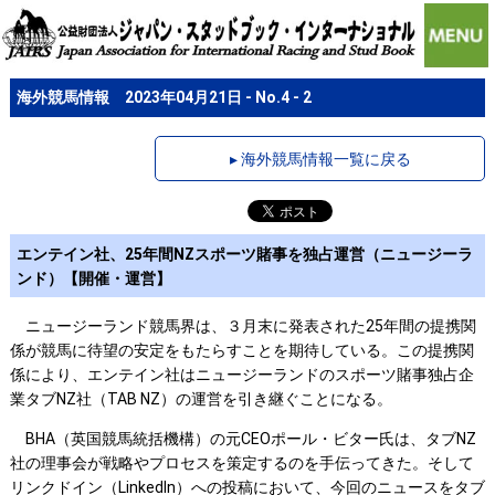
海外競馬情報 2023年04月21日 - No.4 - 2
▸ 海外競馬情報一覧に戻る
エンテイン社、25年間NZスポーツ賭事を独占運営（ニュージーラ
ンド）【開催・運営】
ニュージーランド競馬界は、３月末に発表された25年間の提携関
係が競馬に待望の安定をもたらすことを期待している。この提携関
係により、エンテイン社はニュージーランドのスポーツ賭事独占企
業タブNZ社（TAB NZ）の運営を引き継ぐことになる。
BHA（英国競馬統括機構）の元CEOポール・ビター氏は、タブNZ
社の理事会が戦略やプロセスを策定するのを手伝ってきた。そして
リンクドイン（LinkedIn）への投稿において、今回のニュースをタブ