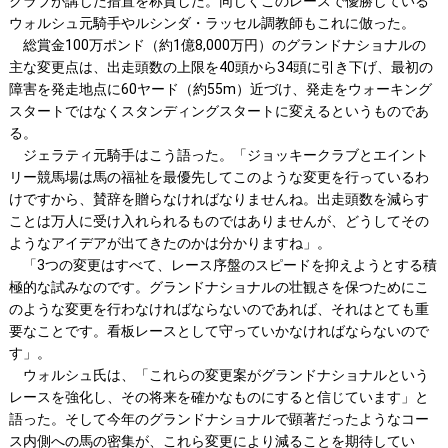
クラブが講じた措置を称賛した。同じくこのレースで優勝している
ウォルシュ元騎手やルシンダ・ラッセル調教師もこれに倣った。
総賞金100万ポンド（約1億8,000万円）のグランドナショナルの
主な変更点は、出走頭数の上限を40頭から34頭に引き下げ、最初の
障害を発走地点に60ヤード（約55m）近づけ、発走をウォーキング
スタートではなくスタンディングスタートに変えるというものであ
る。
ジェラティ元騎手はこう語った。「ジョッキークラブとエイント
リー競馬場は馬の福祉を最優先してこのような変更を行っているわ
けですから、賛辞を贈らなければなりませんね。出走頭数を減らす
ことは万人に受け入れられるものではありませんが、どうしてその
ようなアイデアが出てきたのかは分かりますね」。
「3つの変更はすべて、レース序盤のスピードを抑えようとする積
極的な試みなのです。グランドナショナルの壮観さを保つためにこ
のような変更を行わなければならないのであれば、それはとても重
要なことです。看板レースとして守っていかなければならないので
す」。
ウォルシュ氏は、「これらの変更案がグランドナショナルという
レースを強化し、その将来を確かなものにすると信じています」と
語った。そして今年のグランドナショナルで顕著だったようなコー
ス内側への馬の密集が、これら変更により減ることを期待してい