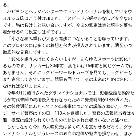
る。
パピヨンとヘッジハンターでグランドナショナルを制しているウ
ォルシュ氏はこう付け加えた。「スピードが緩やかなほど安全なの
です。馬は負けじと競い合いますが、今回の変更は馬と騎手を落ち
着かせるのに役立つはずです」。
「小さな積み重ねが大きな進歩につながることを願っています。
このプロセスには多くの着想と努力が投入されています。適切かつ
徹底的な見直しです」。
「変化を嫌う人はたくさんいますが、あらゆるスポーツは変化す
るものです。サッカーは30年前、あるいは15年前と同じゲームでは
ありません。それにラグビーワールドカップを見ても、ラグビーも
また進化してきています。競馬も同じで、その未来のために進化し
なければなりません」。
今年4月に施行されたグランドナショナルでは、動物愛護活動家た
ちが前代未聞の馬場侵入を行なったために発走時刻が14分遅れた。
その後数週間にわたってこの出来事についての議論が続いた。マー
ジーサイド警察はその日、118人を逮捕した。警察の広報担当者は今
週、捜査は続けられているものの起訴された者はいないと述べた。
しかしながら今回の大幅変更は多くの人を驚かせるだろう。グラ
ンドナショナルというレースの独自の地位や魅力を損なわせ、ほか