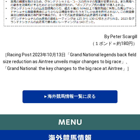
By Peter Scargill
（１ポンド＝約180円）
［Racing Post 2023年10月13日「Grand National legends back field
size reduction as Aintree unveils major changes to big race」、
「Grand National: the key changes to the big race at Aintree」］
▸ 海外競馬情報一覧に戻る