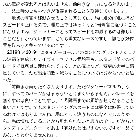
スの伝統が変わるとは思いません。前向きな一歩になると思います
し、発走時のごちゃつきが改善されることを期待しています」。
「最初の障害を移動させることに関しては、馬は進めば進むほど
スピードを上げるので、理屈上ではゆっくりと1号障害に近づくこと
になりますね。ジョッキーにとってスピードを加減するのは難しい
ことだとわかっています。とても重要なレースですし、誰もが好位
置を取ろうと争っているのです」。
2018年と2019年にタイガーロールとのコンビでグランドナショナ
ル連覇を達成したデイヴィ・ラッセル元騎手も、スタンド前でのパ
レードで厩務員に連れられて歩くことの廃止など、変更の大半に満
足している。ただ出走頭数を減らすことについては分からないと述
べた。
「前向きな面がたくさんあります。ただジグソーパズルのよう
に、すべてのパーツがはまらないとうまくいきません。パレードを
無くすのは良いことですし、１号障害までの距離が短くなることも
良いことです。でもスタンディングスタートには完全に納得してい
るわけではありませんね。馬にとって違うものになるでしょうか
ら。馬は慣れていることから離れられないと思うのです。だからス
タンディングスタートがあまり有効だとは思えないのですが、見て
みないとわかりませんね」。