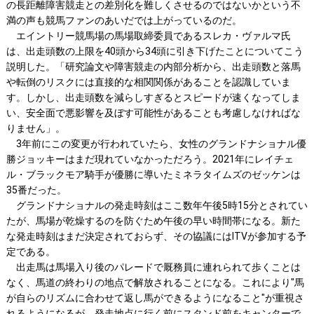
の長距離障害競走との差別化を難しくさせるのではないかという不
満の声も競馬ファンのあいだでは上がっているのだ。
エイントリー競馬場の馬場取締委員であるスレカ・ヴァルマ氏
は、出走頭数の上限を40頭から34頭に引き下げたことについてこう
説明した。「研究論文や障害競走の内部分析から、出走頭数と落馬
や転倒のリスクには直接的な相関関係があることを認識していま
す。しかし、出走頭数を減らしすぎるとスピードが速くなってしま
い、安全面で悪影響を及ぼす可能性があることも考慮しなければな
りません」。
3年前にこの変更が行われていたら、女性のグランドナショナル優
勝ジョッキーはまだ現れていなかっただろう。2021年にレイチェ
ル・ブラックモア騎手が優勝に導いたミネラタイムズのゼッケンは
35番だった。
グランドナショナルの発走時刻はここ数年午後5時15分とされてい
たが、馬場が乾燥するのを防ぐため午後の早い時間帯になる。新た
な発走時刻はまだ決定されておらず、その協議にはITVが参加する予
定である。
出走馬は馬場入り後のパレードで厩務員に連れられて歩くことは
なく、馬道の終わりの地点で解放されることになる。これにより"馬
が自らのリズムに合わせて返し馬ができるようになること"が重視さ
れるようになるが、発走地点に行く前にスタンド前をキャンターで