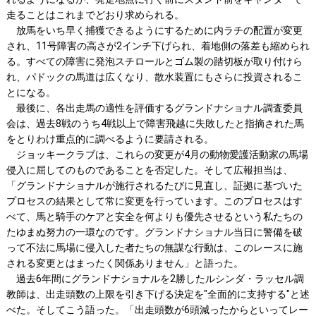
走ることはこれまでどおり求められる。
放馬をいち早く捕獲できるようにするために内ラチの配置が変更
され、11号障害の高さが2インチ下げられ、着地側の落差も縮められ
る。すべての障害に発泡スチロールとゴム製の踏切板が取り付けら
れ、パドックの馬道は広くなり、散水装置にもさらに投資されるこ
とになる。
最後に、各出走馬の適性を評価するグランドナショナル調査委員
会は、過去8戦のうち4戦以上で障害飛越に失敗したと指摘された馬
をとりわけ重点的に調べるように要請される。
ジョッキークラブは、これらの変更が4月の動物愛護活動家の馬場
侵入に屈してのものであることを否定した。そして広報担当は、
「グランドナショナルが施行されるたびに見直し、証拠に基づいた
プロセスの結果として常に変更を行っています。このプロセスはす
べて、馬と騎手のケアと安全を何よりも優先させるという私たちの
たゆまぬ努力の一環なのです。グランドナショナル当日に警備を破
って不法に馬場に侵入した者たちの無謀な行動は、このレースに施
される変更とはまったく関係ありません」と語った。
過去6年間にグランドナショナルを2勝したルシンダ・ラッセル調
教師は、出走頭数の上限を引き下げる決定を"全面的に支持する"と述
べた。そしてこう語った。「出走頭数が6頭減ったからといってレー