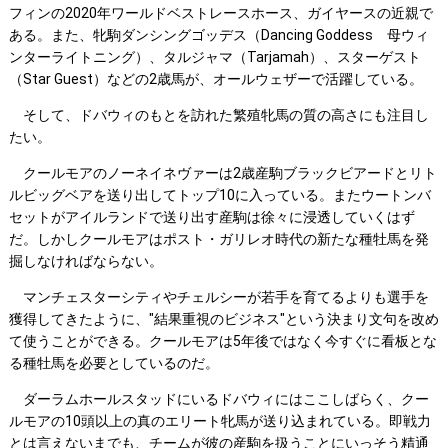
フィンの2020年ワールドベストレースホース、ガイヤースの近親で
ある。また、牝駒ダンシングゴッデス（Dancing Goddess 母ウィ
ンターライトニング）、タルジャマ（Tarjamah）、スターゲスト
（Star Guest）などの2歳馬が、オールウェザーで活躍している。
そして、ドバウィのもとを訪れた繁殖牝馬の質の高さにも注目し
たい。
クールモアのノーネイネヴァーは2歳産駒ブラックビアードとリト
ルビッグベアを送り出してトップ10に入っている。またウートンバ
セットがアイルランドで送り出す産駒は徐々に浸透していくはず
だ。しかしクールモアはポスト・ガリレオ時代の新たな種牡馬を発
掘しなければならない。
マンチェスターシティやチェルシーが若手を育てるよりも選手を
獲得してきたように、"結果重視のビジネス"という決まり文句を改め
て使うことができる。クールモアは5年後ではなく今すぐに看板とな
る種牡馬を必要としているのだ。
ダーラムホールスタッドにいるドバウィにはここしばらく、クー
ルモアの10頭以上の真のエリート牝馬が送り込まれている。即戦力
とは言えないまでも、チームが彼の産駒を扱うことにいっそう精通