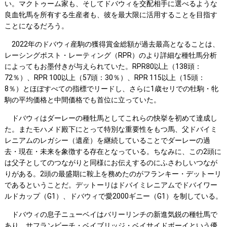
い。マクトゥーム家も、そしてドバウィを交配相手に選べるような
良血牝馬を所有する生産者も、彼を最大限に活用することを目指す
ことになるだろう。
2022年のドバウィ産駒の獲得賞金総額が過去最高となることは、
レーシングポスト・レーティング（RPR）のより詳細な種牡馬分析
によってもお墨付きが与えられていた。RPR80以上（138頭：
72％）、RPR 100以上（57頭：30％）、RPR 115以上（15頭：
8％）とほぼすべての指標でリードし、さらに1歳セリでの牡駒・牝
駒の平均価格と中間価格でも首位に立っていた。
ドバウィはダーレーの種牡馬としてこれらの快挙を初めて達成し
た。またモハメド殿下にとって特別な重要性をもつ馬、父ドバイミ
レニアムのレガシー（遺産）を継続していることでダーレーの過
去・現在・未来を象徴する存在となっている。ちなみに、この2頭に
は父子としてのつながりと同様にお伝えするのにふさわしいつなが
りがある。2頭の最盛期に鞍上を務めたのがフランキー・デットーリ
であるということだ。デットーリはドバイミレニアムでドバイワー
ルドカップ（G1）、ドバウィで愛2000ギニー（G1）を制している。
ドバウィの息子ニューベイはバリーリンチの新進気鋭の種牡馬で
あり、サフランビーチ・ベイブリッジ・ベイサイドボーイという優