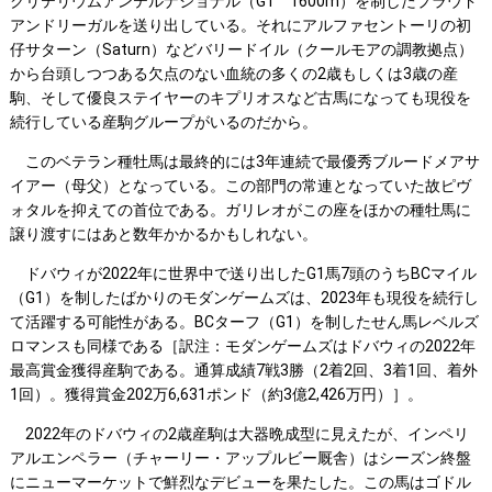
クリテリウムアンテルナショナル（G1 1600m）を制したプラウド
アンドリーガルを送り出している。それにアルファセントーリの初
仔サターン（Saturn）などバリードイル（クールモアの調教拠点）
から台頭しつつある欠点のない血統の多くの2歳もしくは3歳の産
駒、そして優良ステイヤーのキプリオスなど古馬になっても現役を
続行している産駒グループがいるのだから。
このベテラン種牡馬は最終的には3年連続で最優秀ブルードメアサ
イアー（母父）となっている。この部門の常連となっていた故ピヴ
ォタルを抑えての首位である。ガリレオがこの座をほかの種牡馬に
譲り渡すにはあと数年かかるかもしれない。
ドバウィが2022年に世界中で送り出したG1馬7頭のうちBCマイル
（G1）を制したばかりのモダンゲームズは、2023年も現役を続行し
て活躍する可能性がある。BCターフ（G1）を制したせん馬レベルズ
ロマンスも同様である［訳注：モダンゲームズはドバウィの2022年
最高賞金獲得産駒である。通算成績7戦3勝（2着2回、3着1回、着外
1回）。獲得賞金202万6,631ポンド（約3億2,426万円）］。
2022年のドバウィの2歳産駒は大器晩成型に見えたが、インペリ
アルエンペラー（チャーリー・アップルビー厩舎）はシーズン終盤
にニューマーケットで鮮烈なデビューを果たした。この馬はゴドル