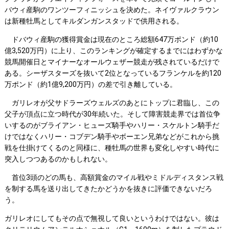
バウィ産駒のワンツーフィニッシュを決めた。ネイヴァルクラウン
は新種牡馬としてキルダンガンスタッドで供用される。
ドバウィ産駒の獲得賞金は現在のところ総額647万ポンド（約10
億3,520万円）に上り、このランキングが確定するまでにはわずかな
競馬開催日とマイナーなオールウェザー競走が残されているだけで
ある。シーザスターズを抜いて2位となっているフランケルを約120
万ポンド（約1億9,200万円）の差で引き離している。
ガリレオが父サドラーズウェルズのあとにトップに君臨し、この
父子が頂点に立つ時代が30年続いた。そして障害競走界では首位争
いするのがブライアン・ヒューズ騎手やハリー・スケルトン騎手だ
けではなくハリー・コブデン騎手やボーエン兄弟などがこれから挑
戦を仕掛けてくるのと同様に、種牡馬の世界も変化しやすい時代に
突入しつつあるのかもしれない。
首位3頭のどの馬も、高額賞金のマイル戦やミドルディスタンス戦
を制する馬を送り出してきたかどうかを抜きに評価できないだろ
う。
ガリレオにしてもその点で無視して良いというわけではない。彼は