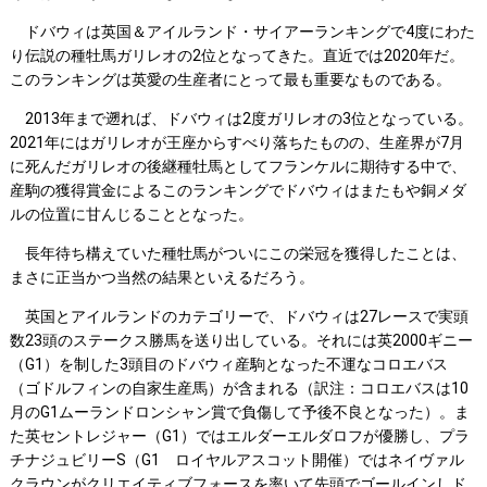
ドバウィは英国＆アイルランド・サイアーランキングで4度にわた
り伝説の種牡馬ガリレオの2位となってきた。直近では2020年だ。
このランキングは英愛の生産者にとって最も重要なものである。
2013年まで遡れば、ドバウィは2度ガリレオの3位となっている。
2021年にはガリレオが王座からすべり落ちたものの、生産界が7月
に死んだガリレオの後継種牡馬としてフランケルに期待する中で、
産駒の獲得賞金によるこのランキングでドバウィはまたもや銅メダ
ルの位置に甘んじることとなった。
長年待ち構えていた種牡馬がついにこの栄冠を獲得したことは、
まさに正当かつ当然の結果といえるだろう。
英国とアイルランドのカテゴリーで、ドバウィは27レースで実頭
数23頭のステークス勝馬を送り出している。それには英2000ギニー
（G1）を制した3頭目のドバウィ産駒となった不運なコロエバス
（ゴドルフィンの自家生産馬）が含まれる（訳注：コロエバスは10
月のG1ムーランドロンシャン賞で負傷して予後不良となった）。ま
た英セントレジャー（G1）ではエルダーエルダロフが優勝し、プラ
チナジュビリーS（G1 ロイヤルアスコット開催）ではネイヴァル
クラウンがクリエイティブフォースを率いて先頭でゴールインしド