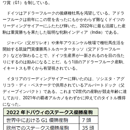
ワ賞（G1）を制している。
ドイツはアドラーフルークの後継種牡馬を渇望している。アドラ
ーフルークは前年にこの世を去ったにもかかわらず難なくドイツの
リーディングサイアーにふたたび輝いた。2022年に最も活躍した産
駒は重賞勝ちを果たした聡明な牝駒インディア（India）である。
ジャパン（父ガリレオ）や来年アウエンケル牧場で種牡馬生活を
開始する凱旋門賞優勝馬トルカータータッソ（父アドラーフルー
ク）などが加わることで、ドイツ生産界が一新されるのを目の当た
りにするのは励みになることだ。もう1頭のアドラーフルーク産駒、
イキートスも早くから有望視されている。
イタリアのリーディングサイアーに輝いたのは、ソシエタ・アグ
リコラ・ディ・ベスナーテで供用されているアルバートドック（父
ディープインパクト）である。これまで2世代の産駒が競走年齢に達
しており、2021年の覇者アルカノをわずかに抑えてのタイトル獲得
になった。