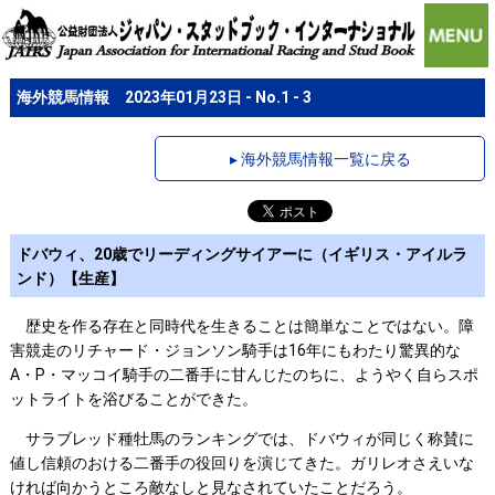
海外競馬情報 2023年01月23日 - No.1 - 3
▸ 海外競馬情報一覧に戻る
ドバウィ、20歳でリーディングサイアーに（イギリス・アイルラ
ンド）【生産】
歴史を作る存在と同時代を生きることは簡単なことではない。障
害競走のリチャード・ジョンソン騎手は16年にもわたり驚異的な
A・P・マッコイ騎手の二番手に甘んじたのちに、ようやく自らスポ
ットライトを浴びることができた。
サラブレッド種牡馬のランキングでは、ドバウィが同じく称賛に
値し信頼のおける二番手の役回りを演じてきた。ガリレオさえいな
ければ向かうところ敵なしと見なされていたことだろう。