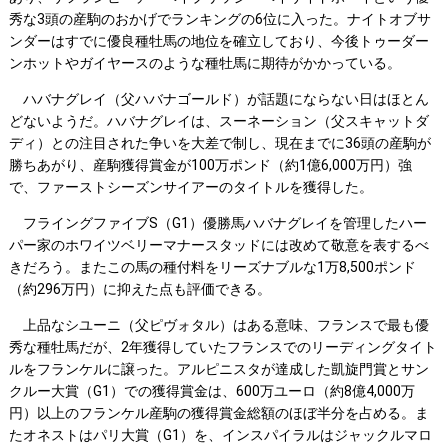
秀な3頭の産駒のおかげでランキングの6位に入った。ナイトオブサ
ンダーはすでに優良種牡馬の地位を確立しており、今後トゥーダー
ンホットやガイヤースのような種牡馬に期待がかかっている。
ハバナグレイ（父ハバナゴールド）が話題にならない日はほとん
どないようだ。ハバナグレイは、スーネーション（父スキャットダ
ディ）との注目された争いを大差で制し、現在までに36頭の産駒が
勝ちあがり、産駒獲得賞金が100万ポンド（約1億6,000万円）強
で、ファーストシーズンサイアーのタイトルを獲得した。
フライングファイブS（G1）優勝馬ハバナグレイを管理したハー
パー家のホワイツベリーマナースタッドには改めて敬意を表するべ
きだろう。またこの馬の種付料をリーズナブルな1万8,500ポンド
（約296万円）に抑えた点も評価できる。
上品なシユーニ（父ピヴォタル）はある意味、フランスで最も優
秀な種牡馬だが、2年獲得していたフランスでのリーディングタイト
ルをフランケルに譲った。アルピニスタが達成した凱旋門賞とサン
クルー大賞（G1）での獲得賞金は、600万ユーロ（約8億4,000万
円）以上のフランケル産駒の獲得賞金総額のほぼ半分を占める。ま
たオネストはパリ大賞（G1）を、インスパイラルはジャックルマロ