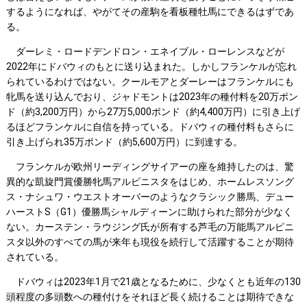
するようになれば、やがてその産駒を看板種牡馬にできるはずであ
る。
ダーレミ・ロードデンドロン・エネイブル・ローレンスなどが
2022年にドバウィのもとに送り込まれた。しかしフランケルが忘れ
られているわけではない。クールモアとダーレーはフランケルにも
牝馬を送り込んでおり、ジャドモントは2023年の種付料を20万ポン
ド（約3,200万円）から27万5,000ポンド（約4,400万円）に引き上げ
るほどフランケルに自信を持っている。ドバウィの種付料もさらに
引き上げられ35万ポンド（約5,600万円）に到達する。
フランケルが欧州リーディングサイアーの座を維持したのは、驚
異的な凱旋門賞優勝牝馬アルピニスタをはじめ、ホームレスソング
ス・ナシュワ・ウエストオーバーのようなクラシック勝馬、デュー
ハーストS（G1）優勝馬シャルディーンに助けられた部分が少なく
ない。カーステン・ラウジング氏が所有する芦毛の万能馬アルピニ
スタ以外のすべての馬が来年も現役を続行して活躍することが期待
されている。
ドバウィは2023年1月で21歳となるために、少なくとも近年の130
頭程度の多頭数への種付けをそれほど長く続けることは期待できな