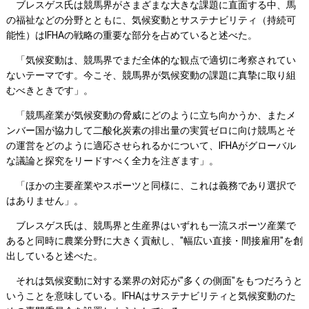
ブレスゲス氏は競馬界がさまざまな大きな課題に直面する中、馬
の福祉などの分野とともに、気候変動とサステナビリティ（持続可
能性）はIFHAの戦略の重要な部分を占めていると述べた。
「気候変動は、競馬界でまだ全体的な観点で適切に考察されてい
ないテーマです。今こそ、競馬界が気候変動の課題に真摯に取り組
むべきときです」。
「競馬産業が気候変動の脅威にどのように立ち向かうか、またメ
ンバー国が協力して二酸化炭素の排出量の実質ゼロに向け競馬とそ
の運営をどのように適応させられるかについて、IFHAがグローバル
な議論と探究をリードすべく全力を注ぎます」。
「ほかの主要産業やスポーツと同様に、これは義務であり選択で
はありません」。
ブレスゲス氏は、競馬界と生産界はいずれも一流スポーツ産業で
あると同時に農業分野に大きく貢献し、"幅広い直接・間接雇用"を創
出していると述べた。
それは気候変動に対する業界の対応が"多くの側面"をもつだろうと
いうことを意味している。IFHAはサステナビリティと気候変動のた