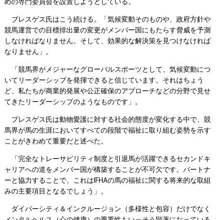
めの専門委員会を設置しようとしている。
ブレスゲス氏はこう続ける。「気候変動そのものや、政府方針や
競馬運営での目標排出量の変更がメンバー国にもたらす脅威を予測
しなければなりません。そして、効果的な解決策を見つけなければ
なりません」。
「競馬界がメジャーなグローバルスポーツとして、気候変動につ
いてリーダーシップを発揮できると信じています。それはちょう
ど、私たちが商業的発展や公正確保のアプローチなどの分野で見せ
てきたリーダーシップのようなものです」。
ブレスゲス氏は動物愛護に対する社会的態度が変化する中で、競
馬界が馬の生涯においてすべての段階で福祉に取り組む姿勢を示す
ことがきわめて重要だと述べた。
「完全なトレーサビリティ制度と引退馬が活躍できるセカンドキ
ャリアへの道をメンバー国が構築することが不可欠です。パートナ
ーと協力することで、これはIFHAの馬の福祉に関する将来的な取組
みの主要項目となるでしょう」。
ダイバーシティ＆インクルージョン（多様性と包容）だけでなく
メンタルヘルス（心の健康）の重要性もいっそう顕著になっている