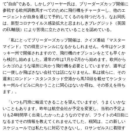
て"自由"である。しかしグリーヤー氏は、ブリーダーズカップ開催に
参戦する欧州調教馬すべてのために飛行機をチャーターし、他のエ
ージェントが自身を通じて予約してくるのを待つだろう。なお同氏
は、新型コロナウイルス感染拡大と忌まわしきブレグジット（英国
のEU離脱）により苦境に立たされていることを認めている。
「私にとってブリーダーズカップ開催は、クイズ番組『マスター
マインド』での得意ジャンルになるかもしれません。今年はケンタ
ッキー州で開催されますので、飛行機のオプションをとても早くか
ら検討し始めました。通常の年は1月か2月から始めます。欧州から
シカゴのような場所に向かう飛行機を必要としていますが、週半ば
に一便しか飛ばさない会社では話になりません。私は彼らに、その
週末にロンドン・スタンスタッド空港から馬10頭を載せてケンタッ
キー州ルイビルに向かうことに関心はないか尋ね、その答えを待ち
ます」。
「いつも円滑に輸送できることを望んでいますが、うまくいかな
いこともあります。昨年は航空会社が予定を変更し、当初の予定よ
りも24時間早く出発したかったようなのですが、フライトの4日前に
なるまでその情報を教えてくれませんでした。税関は、この新しい
スケジュールでは私たちに対応できないし、ロサンゼルスに着陸す