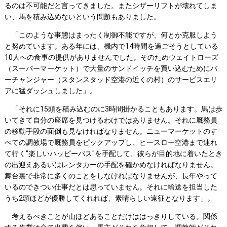
るのは不可能だと言ってきました。またシザーリフトが壊れてしま
い、馬を積み込めないという問題もありました。
「このような事態はまったく制御不能ですが、何とか克服しよう
と努めています。ある年には、機内で14時間を過ごそうとしている
10人への食事の提供がありませんでした。そのためウェイトローズ
（スーパーマーケット）で大量のサンドイッチを買い込むためにバ
ーチャンジャー（スタンスタッド空港の近くの村）のサービスエリ
アに猛ダッシュしました」。
「それに15頭を積み込むのに3時間掛かることもあります。馬は歩
いてきて自分の座席を見つけるわけではありません。それに厩務員
の移動手段の面倒も見なければなりません。ニューマーケットのす
べての調教場で厩務員をピックアップし、ヒースロー空港まで連れ
て行く"楽しいハッピーバス"を手配して、彼らが目的地に着いたとき
の出迎えあるいはレンタカーの手配を確かめなければなりません。
舞台裏で非常に多くのことをしなければなりませんが、長年やって
いるのできつい仕事だとは思っていません。それに輸送を担当した
うち2頭ほどが優勝してくれれば、素晴らしい遠征となります」。
考えるべきことが山ほどあることだけははっきりしている。関係