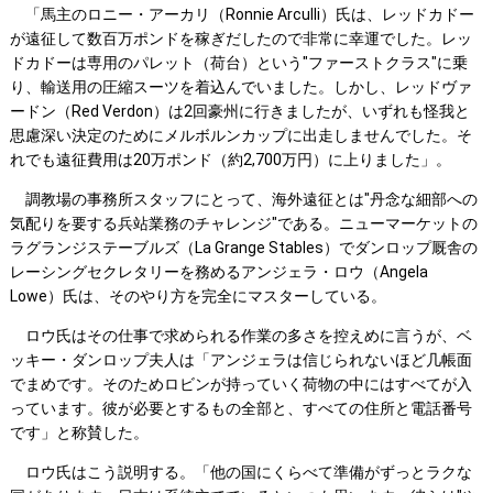
「馬主のロニー・アーカリ（Ronnie Arculli）氏は、レッドカドー
が遠征して数百万ポンドを稼ぎだしたので非常に幸運でした。レッ
ドカドーは専用のパレット（荷台）という"ファーストクラス"に乗
り、輸送用の圧縮スーツを着込んでいました。しかし、レッドヴァ
ードン（Red Verdon）は2回豪州に行きましたが、いずれも怪我と
思慮深い決定のためにメルボルンカップに出走しませんでした。そ
れでも遠征費用は20万ポンド（約2,700万円）に上りました」。
調教場の事務所スタッフにとって、海外遠征とは"丹念な細部への
気配りを要する兵站業務のチャレンジ"である。ニューマーケットの
ラグランジステーブルズ（La Grange Stables）でダンロップ厩舎の
レーシングセクレタリーを務めるアンジェラ・ロウ（Angela
Lowe）氏は、そのやり方を完全にマスターしている。
ロウ氏はその仕事で求められる作業の多さを控えめに言うが、ベ
ッキー・ダンロップ夫人は「アンジェラは信じられないほど几帳面
でまめです。そのためロビンが持っていく荷物の中にはすべてが入
っています。彼が必要とするもの全部と、すべての住所と電話番号
です」と称賛した。
ロウ氏はこう説明する。「他の国にくらべて準備がずっとラクな