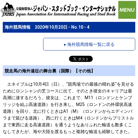
海外競馬情報 2020年10月20日 - No.10 - 4
▸ 海外競馬情報一覧に戻る
競走馬の海外遠征の舞台裏（国際）【その他】
エネイブルは10月4日（日）、"競馬場での最後の晴れ姿"を見せる
ためにロンシャンの芝コースに出て、そのとき彼女のキャリアは最
高潮に達するだろう。彼女は、これまで、M11（ロンドンとケンブ
リッジを結ぶ高速道路）を行き来し、M25（ロンドンの外環状高速
道路）を回り、北に行くときはA1（M）（ロンドンからエディンバ
ラまで延びる道路）、西に行くときはM4（ロンドンからブリストル
まで東西に走る高速道路）を通うようなありふれた輸送も数多くこ
なしてきたが、海や大陸を渡るもっと複雑な輸送も経験してきた。