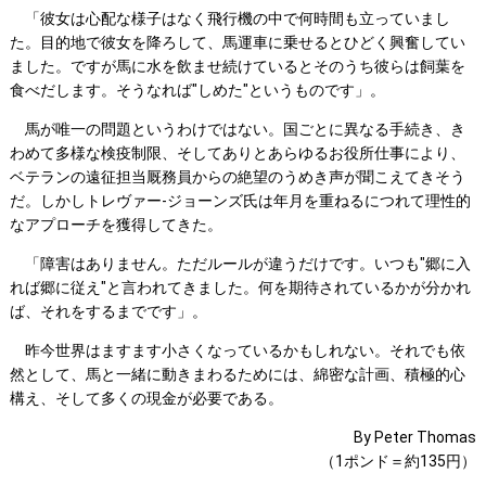
「彼女は心配な様子はなく飛行機の中で何時間も立っていまし
た。目的地で彼女を降ろして、馬運車に乗せるとひどく興奮してい
ました。ですが馬に水を飲ませ続けているとそのうち彼らは飼葉を
食べだします。そうなれば"しめた"というものです」。
馬が唯一の問題というわけではない。国ごとに異なる手続き、き
わめて多様な検疫制限、そしてありとあらゆるお役所仕事により、
ベテランの遠征担当厩務員からの絶望のうめき声が聞こえてきそう
だ。しかしトレヴァー-ジョーンズ氏は年月を重ねるにつれて理性的
なアプローチを獲得してきた。
「障害はありません。ただルールが違うだけです。いつも"郷に入
れば郷に従え"と言われてきました。何を期待されているかが分かれ
ば、それをするまでです」。
昨今世界はますます小さくなっているかもしれない。それでも依
然として、馬と一緒に動きまわるためには、綿密な計画、積極的心
構え、そして多くの現金が必要である。
By Peter Thomas
（1ポンド＝約135円）