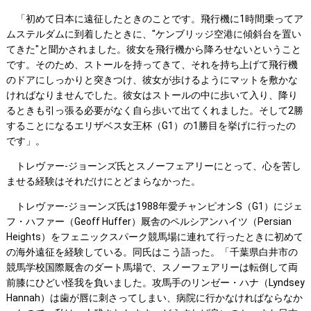
「初めて日本に遠征したときのことです。飛行機に1時間乗ってア
ムステルダムに到着したときに、"ケンブリッジ空港に傾斜台を置い
てきた"と聞かされました。彼女を飛行機から降ろせないということ
です。そのため、ストールを持ってきて、それを持ち上げて飛行機
のドアにしっかりと突きつけ、彼女が歩けるようにマットを敷かな
ければなりませんでした。彼女はストールの中に歩いて入り、降り
るときも引っ張る必要がなく自ら歩いて出てくれました。そして2勝
することになるエリザベス女王杯（G1）の1勝目を挙げに行ったの
です」。
トレヴァー-ジョーンズ氏とスノーフェアリーにとって、心を苦し
ませる経験はそれだけにとどまらなかった。
トレヴァー-ジョーンズ氏は1988年愛チャンピオンS（G1）にジェ
フ・ハファー（Geoff Huffer）厩舎のペルシアンハイツ（Persian
Heights）をフェニックスパーク競馬場に連れて行ったときに初めて
の海外遠征を経験している。同氏はこう語った。「千葉県白井市の
競馬学校国際厩舎のダート馬場で、スノーフェアリーは転倒して両
前膝にひどい怪我を負いました。攻馬手のリンゼー・ハナ（Lyndsey
Hannah）は歯が唇に刺さってしまい、病院に行かなければならなか