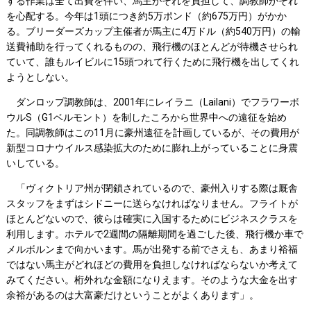
する作業は全て出費を伴い、馬主がそれを負担して、調教師がそれ
を心配する。今年は1頭につき約5万ポンド（約675万円）がかか
る。ブリーダーズカップ主催者が馬主に4万ドル（約540万円）の輸
送費補助を行ってくれるものの、飛行機のほとんどが待機させられ
ていて、誰もルイビルに15頭つれて行くために飛行機を出してくれ
ようとしない。
ダンロップ調教師は、2001年にレイラニ（Lailani）でフラワーボ
ウルS（G1ベルモント）を制したころから世界中への遠征を始め
た。同調教師はこの11月に豪州遠征を計画しているが、その費用が
新型コロナウイルス感染拡大のために膨れ上がっていることに身震
いしている。
「ヴィクトリア州が閉鎖されているので、豪州入りする際は厩舎
スタッフをまずはシドニーに送らなければなりません。フライトが
ほとんどないので、彼らは確実に入国するためにビジネスクラスを
利用します。ホテルで2週間の隔離期間を過ごした後、飛行機か車で
メルボルンまで向かいます。馬が出発する前でさえも、あまり裕福
ではない馬主がどれほどの費用を負担しなければならないか考えて
みてください。桁外れな金額になりえます。そのような大金を出す
余裕があるのは大富豪だけということがよくあります」。