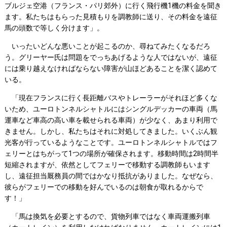
ブルジェ空港（フランス・パリ郊外）に行く飛行機1機の料金を聞き
ます。私たちはもらった見積もりを調教師に送り、その料金を遠征
馬の頭数で等しく分けます」。
いったいどんな悪いことが起こるのか、尋ねてみたくなるだろ
う。グリーヤー氏は問題をでっちあげるような人ではないが、遠征
には乗り越えなければならない障害が山ほどあることを潔く認めて
いる。
「現在フランスに行く長距離バスやトレーラーがそれほど多くな
いため、ユーロトンネルシャトルにはシングルデッカーの車両（馬
運車など車高の高い車を載せられる車両）が少なく、あまり利用で
きません。しかし、私たちはそれに対処してきました。いくぶん観
光客が行っているようなことです。ユーロトンネルシャトルではフ
ェリーとはちがって1つの場所が確保されます。移動時間は2時間半
短縮されますが、依然としてフェリーで移動する調教師もいます
し、遠征担当厩務員の間ではかなり抵抗がありました。なぜなら、
彼らがフェリーでの移動を好んでいるのは朝食が取れるからで
す！」
「馬は換気を必要とするので、貨物列車ではなく車両運搬列車