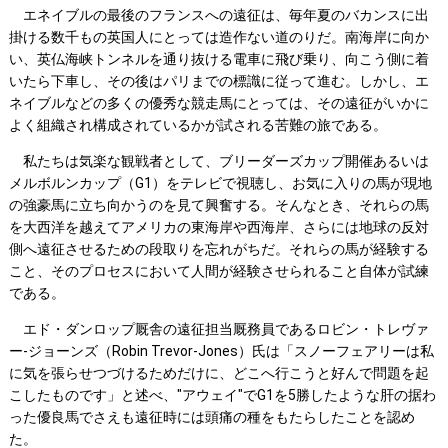
エネイブルの最後のフランスへの遠征は、毎年夏のバカンスに出
掛ける数千もの英国人にとっては造作ない道のりだ。南海岸に向か
い、英仏海峡トンネルを通り抜ける電車に飛び乗り、向こう側に着
いたら下車し、その後はパリまでの標識に従って進む。しかし、エ
ネイブルなどの多くの優秀な競走馬にとっては、その遠征がいかに
よく組織され構成されているかが試される苦難の旅である。
私たちは気楽な観戦者として、ブリーダーズカップ開催あるいは
メルボルンカップ（G1）をテレビで視聴し、お気に入りの馬が現地
の強豪馬に立ち向かうのを見て興奮する。そんなとき、それらの馬
を大西洋を越えてアメリカの東海岸や西海岸、さらには地球の反対
側へ遠征させるための段取りを忘れがちだ。それらの馬が経験する
こと、そのプロセスにおいて人間が経験させられること自体が試練
である。
エド・ダンロップ厩舎の遠征担当厩務員であるロビン・トレヴァ
ー-ジョーンズ（Robin Trevor-Jones）氏は「スノーフェアリーは私
に気を張らせつづけるためだけに、どこへ行こうと好んで問題を起
こしたものです」と述べ、"アウェイ"でG1を5勝したような肝の据わ
った優良馬でさえも遠征時には頭痛の種をもたらしたことを認め
た。