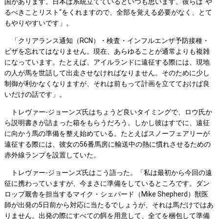
国があります。日本は系統立てているといつも思います。彼らは"や
るべきことリスト"をくれますので、全部を覚える必要がなく、とて
もやりやすいです」。
「クリアランス通知（RCN）・検査・インフルエンザ予防接種・
ビザを忘れてはなりません。現在、あらゆることが通常よりも複雑
になっています。たとえば、アイルランドに遠征する際には、現地
の人が馬を世話して出走させなければなりません。そのために少し
制御が利かなくなりますが、それは前もって計画を立てておけば良
いだけの話です」。
トレヴァー-ジョーンズ氏はちょうど良いタイミングで、ロウ氏か
ら説明書きが詰まった箱をもらうだろう。しかし彼はすでに、遠征
に向かう馬の準備を整え始めている。たとえばスノーフェアリーが
遠征する際には、彼女の56番馬房に輸送中の熱に慣れさせるための
赤外線ランプを設置していた。
トレヴァー-ジョーンズ氏はこう語った。「私は最初から今回の遠
征に携わっていますが、今まさに準備をしているところです。ダン
ロップ厩舎を担当するマイク・シェパード（Mike Shepherd）獣医
師が出発の5日前から対応に当たるでしょうが、それは馬だけではあ
りません。出発の際にすべての餌を用意して、全てを梱包して準備