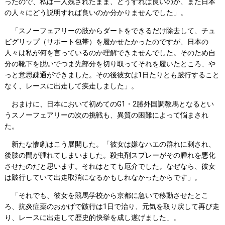
ったので、私は一人残されたまま、どうすれば良いのか、また日本
の人々にどう説明すれば良いのか分かりませんでした」。
「スノーフェアリーの肢からダートをできるだけ除去して、チュ
ビグリップ（サポート包帯）を履かせたかったのですが、日本の
人々は私が何を言っているのか理解できませんでした。そのため自
分の靴下を脱いでつま先部分を切り取ってそれを履いたところ、や
っと意思疎通ができました。その後彼女は1日たりとも跛行すること
なく、レースに出走して疾走しました」。
おまけに、日本において初めてのG1・2勝外国調教馬となるとい
うスノーフェアリーの次の挑戦も、異質の困難によって悩まされ
た。
新たな惨劇はこう展開した。「彼女は嫌なハエの群れに刺され、
後肢の間が腫れてしまいました。殺虫剤スプレーがその腫れを悪化
させたのだと思います。それはとても厄介でした。なぜなら、彼女
は跛行していて出走取消になるかもしれなかったからです」。
「それでも、彼女を競馬学校から京都に急いで移動させたとこ
ろ、抗炎症薬のおかげで跛行は1日で治り、元気を取り戻して再び走
り、レースに出走して歴史的快挙を成し遂げました」。