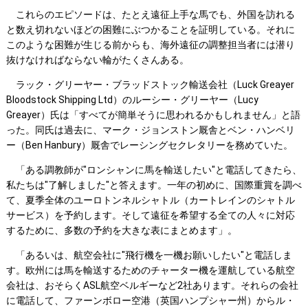
これらのエピソードは、たとえ遠征上手な馬でも、外国を訪れる
と数え切れないほどの困難にぶつかることを証明している。それに
このような困難が生じる前からも、海外遠征の調整担当者には潜り
抜けなければならない輪がたくさんある。
ラック・グリーヤー・ブラッドストック輸送会社（Luck Greayer
Bloodstock Shipping Ltd）のルーシー・グリーヤー（Lucy
Greayer）氏は「すべてが簡単そうに思われるかもしれません」と語
った。同氏は過去に、マーク・ジョンストン厩舎とベン・ハンベリ
ー（Ben Hanbury）厩舎でレーシングセクレタリーを務めていた。
「ある調教師が"ロンシャンに馬を輸送したい"と電話してきたら、
私たちは"了解しました"と答えます。一年の初めに、国際重賞を調べ
て、夏季全体のユーロトンネルシャトル（カートレインのシャトル
サービス）を予約します。そして遠征を希望する全ての人々に対応
するために、多数の予約を大きな表にまとめます」。
「あるいは、航空会社に"飛行機を一機お願いしたい"と電話しま
す。欧州には馬を輸送するためのチャーター機を運航している航空
会社は、おそらくASL航空ベルギーなど2社あります。それらの会社
に電話して、ファーンボロー空港（英国ハンプシャー州）からル・