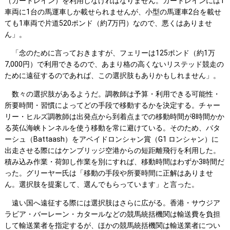
（カートレイン）を利用しなければなりません。カートレインには1
車両に1台の馬運車しか載せられませんが、小型の馬運車2台を載せ
ても1車両で片道520ポンド（約7万円）なので、悪くはありませ
ん」。
「念のために言っておきますが、フェリーは125ポンド（約1万
7,000円）で利用できるので、あまり格の高くないリステッド競走の
ために遠征するのであれば、この選択肢もありかもしれません」。
数々の選択肢があるようだ。調教師は予算・利用できる可能性・
所要時間・習慣によってどの手段で移動するかを決定する。チャー
リー・ヒルズ調教師は出発点から到着点までの移動時間が8時間かか
る英仏海峡トンネルを使う移動を常に避けている。そのため、バタ
ーシュ（Battaash）をアベイドロンシャン賞（G1 ロンシャン）に
出走させる際にはケンブリッジ空港からの短距離飛行を利用した。
積み込み作業・荷卸し作業を別にすれば、移動時間はわずか3時間だ
った。グリーヤー氏は「移動の手段や所要時間に正解はありませ
ん。選択肢を提案して、選んでもらっています」と言った。
遠い国へ遠征する際には選択肢はさらに広がる。香港・サウジア
ラビア・バーレーン・カタールなどの競馬統括機関は輸送費を負担
して輸送業者を指定するが、ほかの競馬統括機関は輸送業者につい