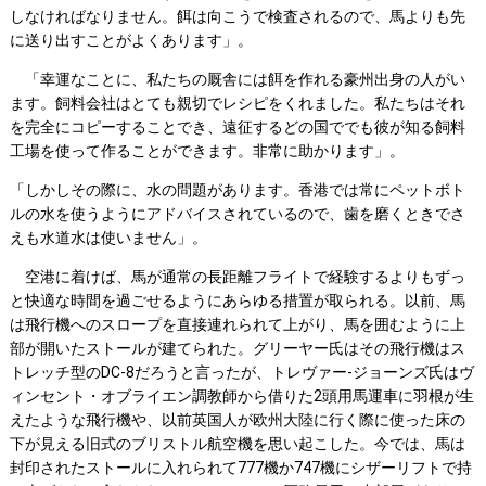
しなければなりません。餌は向こうで検査されるので、馬よりも先
に送り出すことがよくあります」。
「幸運なことに、私たちの厩舎には餌を作れる豪州出身の人がい
ます。飼料会社はとても親切でレシピをくれました。私たちはそれ
を完全にコピーすることでき、遠征するどの国ででも彼が知る飼料
工場を使って作ることができます。非常に助かります」。
「しかしその際に、水の問題があります。香港では常にペットボト
ルの水を使うようにアドバイスされているので、歯を磨くときでさ
えも水道水は使いません」。
空港に着けば、馬が通常の長距離フライトで経験するよりもずっ
と快適な時間を過ごせるようにあらゆる措置が取られる。以前、馬
は飛行機へのスロープを直接連れられて上がり、馬を囲むように上
部が開いたストールが建てられた。グリーヤー氏はその飛行機はス
トレッチ型のDC-8だろうと言ったが、トレヴァー-ジョーンズ氏はヴ
ィンセント・オブライエン調教師から借りた2頭用馬運車に羽根が生
えたような飛行機や、以前英国人が欧州大陸に行く際に使った床の
下が見える旧式のブリストル航空機を思い起こした。今では、馬は
封印されたストールに入れられて777機か747機にシザーリフトで持