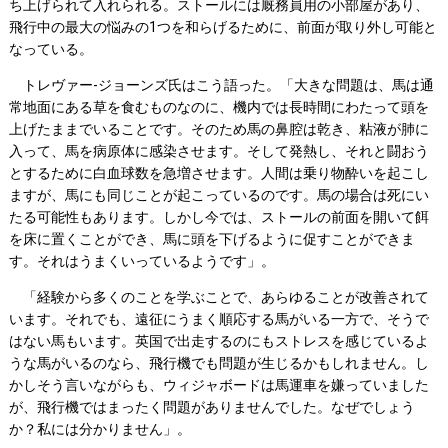
ち上げられて入れられる。ストールには厩務員用の小部屋があり、
飛行中の最大の悩みの1つを和らげるために、前面が取り外し可能と
なっている。
トレヴァー-ジョーンズ氏はこう語った。「大きな問題は、馬は通
常地面にある草を食むものなのに、機内では長時間にわたって頭を
上げたままでいることです。そのため馬の鼻腔は乾き、粘液が肺に
入って、馬を病原体に感染させます。そして発熱し、それと闘おう
とするために白血球数を急増させます。人間は乗り物酔いを起こし
ますが、馬にも同じことが起こっているのです。馬の場合は死にい
たる可能性もあります。しかし今では、ストールの前面を開いて餌
を床に置くことができ、馬に頭を下げるように促すことができま
す。それはうまくいっているようです」。
「経験から多くのことを学ぶことで、あらゆることが改善されて
います。それでも、遠征にうまく順応する馬がいる一方で、そうで
はない馬もいます。英国で出走するのにもストレスを感じているよ
うな馬がいるのなら、飛行機でも問題が生じるかもしれません。し
かしそう言いながらも、ウィジャボードは馬運車を嫌っていました
が、飛行機ではまったく問題がありませんでした。なぜでしょう
か？私には分かりません」。