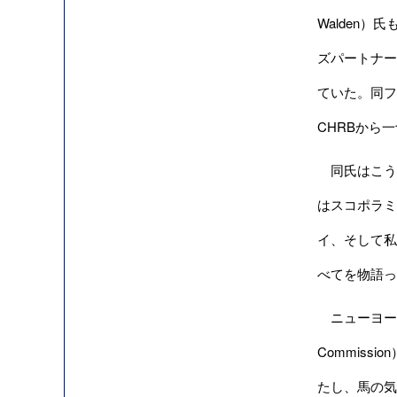
Walden）
ズパートナーズ社
ていた。同フ
CHRBから
同氏はこう
はスコポラミ
イ、そして私
べてを物語っ
ニューヨークタ
Commis
たし、馬の気