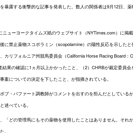
を暴露する衝撃的な記事を発表した。数人の関係者は9月12日、
にニューヨークタイムズ紙のウェブサイト（NYTimes.com）に
後に禁止薬物スコポラミン（scopolamine）の陽性反応を示し
カリフォルニア州競馬委員会（California Horse Racing B
査結果の確認に1ヵ月以上かかったこと、（2）CHRBが裁定委員会
事案についての決定を下したこと、が指摘されている。
ブ・バファート調教師がコメントを出すのを拒んだとしているが、
と述べている。
、「どの管理馬にもその薬物を使用したことはありません。それが
た。