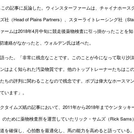
氏もこの記事に反論した。ウィンスターファームは、チャイナホースクラブ（
（Head of Plains Partners）、スターライトレーシング社（St
ァームは2018年4月中旬に競走後薬物検査に引っ掛かったことを
一切連絡がなかったと、ウォルデン氏は述べた。
語った。「非常に残念なことです。このことが今になって取り沙汰
ンはよく知られた汚染物質です。他のトップトレーナーたちはこ
たちの評判に関わることなので残念です。ボブは偉大なホースマ
ています」。
イムズ紙の記事において、2011年から2018年までケンタッキー州競馬委員
sion）のために薬物検査所を運営していたリック・サムズ（Rick S
道を確保し、心拍数を最適化し、馬の能力を高めると語っている