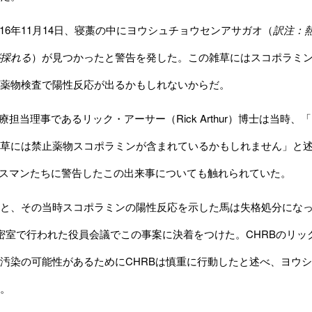
016年11月14日、寝藁の中にヨウシュチョウセンアサガオ（
訳注：
採れる
）が見つかったと警告を発した。この雑草にはスコポラミ
薬物検査で陽性反応が出るかもしれないからだ。
療担当理事であるリック・アーサー（Rick Arthur）博士は当
草には禁止薬物スコポラミンが含まれているかもしれません」と
ースマンたちに警告したこの出来事についても触れられていた。
、その当時スコポラミンの陽性反応を示した馬は失格処分になっ
密室で行われた役員会議でこの事案に決着をつけた。CHRBのリック・ベ
汚染の可能性があるためにCHRBは慎重に行動したと述べ、ヨウ
。