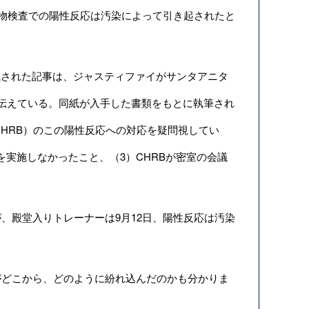
薬物検査での陽性反応は汚染によって引き起されたと
掲載された記事は、ジャスティファイがサンタアニタ
たと伝えている。同紙が入手した書類をもとに執筆され
oard：CHRB）のこの陽性反応への対応を疑問視してい
を実施しなかったこと、（3）CHRBが密室の会議
殿堂入りトレーナーは9月12日、陽性反応は汚染
どこから、どのように紛れ込んだのかも分かりま