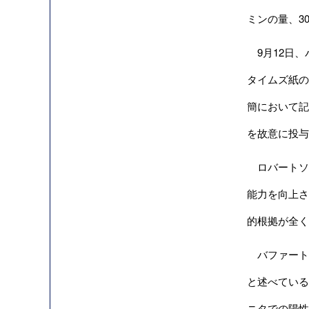
ミンの量、30
9月12日、バ
タイムズ紙の
簡において記
を故意に投与
ロバートソ
能力を向上さ
的根拠が全く
バファート
と述べている
ニタでの陽性