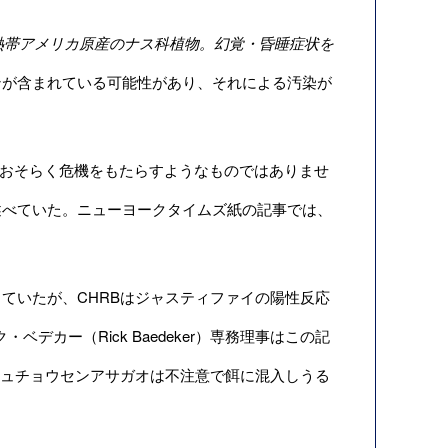
熱帯アメリカ原産のナス科植物。幻覚・昏睡症状を
ンが含まれている可能性があり、それによる汚染が
時、「おそらく危機をもたらすようなものではありませ
述べていた。ニューヨークタイムズ紙の記事では、
ていたが、CHRBはジャスティファイの陽性反応
デカー（Rick Baedeker）専務理事はこの記
シュチョウセンアサガオは不注意で餌に混入しうる