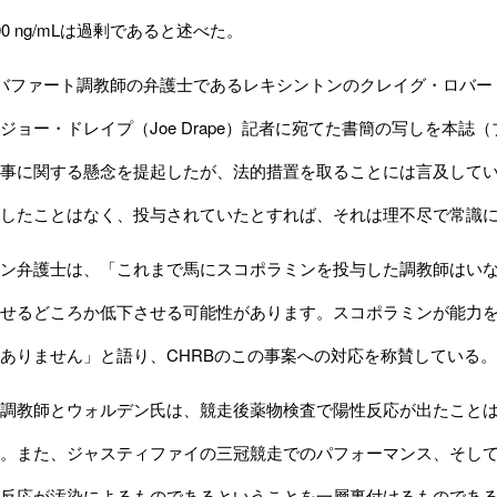
0 ng/mLは過剰であると述べた。
ファート調教師の弁護士であるレキシントンのクレイグ・ロバートソン（Cr
ジョー・ドレイプ（Joe Drape）記者に宛てた書簡の写しを本
事に関する懸念を提起したが、法的措置を取ることには言及して
したことはなく、投与されていたとすれば、それは理不尽で常識
ン弁護士は、「これまで馬にスコポラミンを投与した調教師はいな
せるどころか低下させる可能性があります。スコポラミンが能力
ありません」と語り、CHRBのこの事案への対応を称賛している。
調教師とウォルデン氏は、競走後薬物検査で陽性反応が出たことは
。また、ジャスティファイの三冠競走でのパフォーマンス、そし
反応が汚染によるものであるということを一層裏付けるものであ