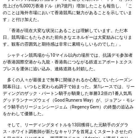
売上げが5,000万香港ドル（約7億円）増加したことも報告し、「こ
のことは海外市場において香港競馬に魅力があることを示していま
す」と付け加えた。
「香港が現在大変な状況にあることは理解しています。ただ本
日、競馬場にもたらされた前向きなエネルギーは大変励みになりま
す。観客の雰囲気と期待感は非常に素晴らしいものでした」。
シャティン競馬場から10マイル以内の場所では、抗議デモ参加者
が香港国際空港から九龍・香港島につながる鉄道エアポートエクス
プレスを運休に追い込み、連絡道路も封鎖した。
多くの人々が最後まで無事に開催されるか心配していたシーズン
開幕日は、いつもと変わらぬ調子で始まった。第1レースでは、リー
ディングのザック・パートン騎手が騎乗した単勝3.2倍の1番人気馬
グッドランナーズウェイ（Good Runners Way）が、ジョアン・モレ
イラ騎手のリージェンシージェム（Regency Gem）の終盤の追込み
をかわして優勝した。
そして、リーディングタイトルを13回獲得した元騎手のダグラ
ス・ホワイト調教師が新たなキャリアを首尾よくスタートさせたの