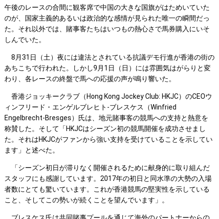
午後のレースの合間に観客席で中国の大きな国旗がはためいていた
のが、国家主義的あるいは政治的な感情が見られた唯一の瞬間だっ
た。それ以外では、賭事客たちはいつもの熱心さで馬券購入にいそ
しんでいた。
8月31日（土）夜には違法とされている抗議デモ行進が香港の街の
あちこちで行われた。しかし9月1日（日）には雰囲気はがらりと変
わり、各レースの終盤で馬への応援の声が鳴り響いた。
香港ジョッキークラブ（Hong Kong Jockey Club: HKJC）のCEOウ
ィンフリード・エンゲルブレヒト-ブレスケス（Winfried
Engelbrecht-Bresges）氏は、地元賭事客の競馬への支持と熱意を
称賛した。そして「HKJCはシーズン初の競馬開催を成功させまし
た。それはHKJCがファンから強い支持を受けていることを示してい
ます」と述べた。
「シーズン初日が滞りなく開催されるために献身的に取り組んだ
スタッフにも感謝しています。2017年の初日と同水準の大勢の入場
者数にとても驚いています。これが香港競馬の堅実性を示している
こと、そしてこの勢いが続くことを望んでいます」。
ブレスケス氏は共同賭事プールを通じて海外のパートナーからの