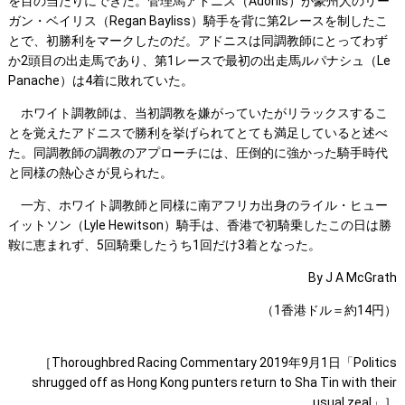
を目の当たりにできた。管理馬アドニス（Adonis）が豪州人のリー
ガン・ベイリス（Regan Bayliss）騎手を背に第2レースを制したこ
とで、初勝利をマークしたのだ。アドニスは同調教師にとってわず
か2頭目の出走馬であり、第1レースで最初の出走馬ルパナシュ（Le
Panache）は4着に敗れていた。
ホワイト調教師は、当初調教を嫌がっていたがリラックスするこ
とを覚えたアドニスで勝利を挙げられてとても満足していると述べ
た。同調教師の調教のアプローチには、圧倒的に強かった騎手時代
と同様の熱心さが見られた。
一方、ホワイト調教師と同様に南アフリカ出身のライル・ヒュー
イットソン（Lyle Hewitson）騎手は、香港で初騎乗したこの日は勝
鞍に恵まれず、5回騎乗したうち1回だけ3着となった。
By J A McGrath
（1香港ドル＝約14円）
［Thoroughbred Racing Commentary 2019年9月1日「Politics
shrugged off as Hong Kong punters return to Sha Tin with their
usual zeal」］