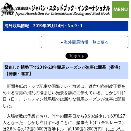
海外競馬情報 2019年09月24日 - No.9 - 1
▸ 海外競馬情報一覧に戻る
緊迫した情勢下で2019-20年競馬シーズンが無事に開幕（香港）
【開催・運営】
新聞各紙のトップ記事や国際テレビ放送は、逃亡犯条例改正案を
めぐる香港の混乱の凄まじい光景を詳細に伝えている。しかし9月1
日（日）、シャティン競馬場では新たな競馬シーズンが無事に開幕
した。
入場者数は予想どおり、昨年の開幕日から8.6％減少して6万8,271
人となった。しかし注目すべきことに、賭事売上げ（全10レース）
は2.8％増の12億8,800万香港ドル（約180億3,200万円）に上った。