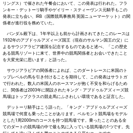
リングス）で催された午餐会において、この発表は行われた。フラ
ンキー・デットーリ騎手やゲイリー・スティーヴンス元騎手もこの
発表に立ち会い、IRB（国際競馬事務局 英国ニューマーケット）の関
係者が進行役を務めていた。
バンダル殿下は、1年半以上も前から計画されてきたこのレースは
1932年のアブドゥルアズィーズ国王（現在のサルマン国王の父）に
よるサウジアラビア建国を記念するものであると述べ、「この歴史
ある競馬リゾートに来て、世界中の競馬関係者とお会いできたこと
を大変光栄に思います」と語った。
サウジアラビアの関係者によれば、このダートレースに米国のト
ップレベルの馬を引き付けることを期待して、この発表はサラトガ
で行われた。数人の米国人のホースマンが抱く不安を和らげるため
に、関係者は2003年に開設されたキング・アブドゥルアズィーズ競
馬場はトップクラスの競走馬にふさわしい環境であると証言した。
デットーリ騎手はこう語った。「キング・アブドゥルアズィーズ
競馬場で何度も乗ったことがあります。ベルモント競馬場をモデル
とした1周2000mのコースを持つ競馬場です。乗ったことのある全
てのダートの競馬場の中で最も気に入っている競馬場の1つです。先