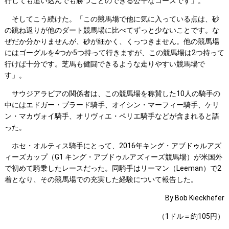
行しても追い込んでも勝つことのできる公平なコースです」。
そしてこう続けた。「この競馬場で他に気に入っている点は、砂
の跳ね返りが他のダート競馬場に比べてずっと少ないことです。な
ぜだか分かりませんが、砂が細かく、くっつきません。他の競馬場
にはゴーグルを4つか5つ持って行きますが、この競馬場は2つ持って
行けば十分です。芝馬も健闘できるような走りやすい競馬場で
す」。
サウジアラビアの関係者は、この競馬場を称賛した10人の騎手の
中にはエドガー・プラード騎手、オイシン・マーフィー騎手、ケリ
ン・マカヴォイ騎手、オリヴィエ・ペリエ騎手などが含まれると語
った。
ホセ・オルティス騎手にとって、2016年キング・アブドゥルアズ
ィーズカップ（G1 キング・アブドゥルアズィーズ競馬場）が米国外
で初めて騎乗したレースだった。同騎手はリーマン（Leeman）で2
着となり、その競馬場での充実した経験について報告した。
By Bob Kieckhefer
（1ドル＝約105円）