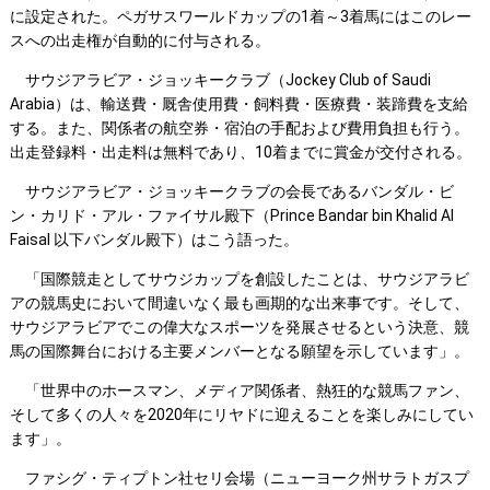
に設定された。ペガサスワールドカップの1着～3着馬にはこのレー
スへの出走権が自動的に付与される。
サウジアラビア・ジョッキークラブ（Jockey Club of Saudi
Arabia）は、輸送費・厩舎使用費・飼料費・医療費・装蹄費を支給
する。また、関係者の航空券・宿泊の手配および費用負担も行う。
出走登録料・出走料は無料であり、10着までに賞金が交付される。
サウジアラビア・ジョッキークラブの会長であるバンダル・ビ
ン・カリド・アル・ファイサル殿下（Prince Bandar bin Khalid Al
Faisal 以下バンダル殿下）はこう語った。
「国際競走としてサウジカップを創設したことは、サウジアラビ
アの競馬史において間違いなく最も画期的な出来事です。そして、
サウジアラビアでこの偉大なスポーツを発展させるという決意、競
馬の国際舞台における主要メンバーとなる願望を示しています」。
「世界中のホースマン、メディア関係者、熱狂的な競馬ファン、
そして多くの人々を2020年にリヤドに迎えることを楽しみにしてい
ます」。
ファシグ・ティプトン社セリ会場（ニューヨーク州サラトガスプ