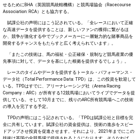
せるためにBHA（英国競馬統轄機構）と競馬場協会（Racecourse
Association: RCA）とも協力する。
賦課公社の声明にはこう記されている。「全レースにおいて正確
な高速データを提供することは、新しいファンの獲得に繋がるほ
か、競争が激化する中でブックメーカーに一層魅力的な賭事商品を
開発するチャンスをもたらすと広く考えられています」。
「またこの技術は、馬の福祉・公正確保・規制など競馬産業の優
先事項に対して、データを基にした根拠を提供するでしょう」。
レースのタイムやデータを提供するトータル・パフォーマンス・
データ社（Total Performance Data: TPD）は、この投資を歓迎して
いる。TPDはすでに、アリーナレーシング社（Arena Racing
Company：ARC）が所有する12競馬場においてライブでデータを提
供している。そして10月までに、残りのARC所有競馬場へこの技術
の導入を完了する予定。
TPDの声明にはこう記されている。「TPDは賦課公社と目標を完
全に共有しています。賦課公社の資金提供は、技術の進歩をスピー
ドアップさせ投資を促進させます。それにより、2021年までにこの
技術は英国の全競馬場で提供されるようになります。そうなれば、