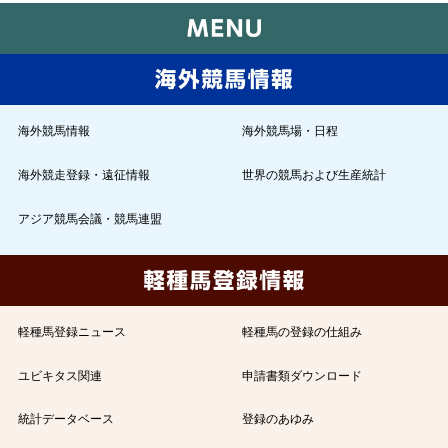
海外競馬情報
海外競馬場・日程
海外競走登録・遠征情報
世界の競馬および生産統計
アジア競馬会議・競馬連盟
軽種馬登録ニュース
軽種馬の登録の仕組み
ユビキタス関連
申請書類ダウンロード
統計データベース
登録のあゆみ