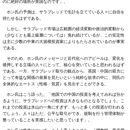
のに絶好の場所が英国なのです」。
ホン氏の予測は、サラブレッドで生計を立てている人々に自信を
持たせるはずである。
しかし、サラブレッド市場は広範囲の経済変動や政治的変動から
（少なくとも最上級層については）免れ続けているが、この安定性
は主に少数の中東の大規模投資家によりもたらされているのが事実
である。
そのため、ホン氏のメッセージと近代化へのアピールは、変化を
後押しする立場の人々にとって、核心を突いていると思われるはず
である。一方、サラブレッド取引の観点から、英国・中国の双方に
とって有益な関係の発展を見たいという純粋な欲求の中に、同氏の
全体的なエートス（性格・気質）を見出すことができる。
ホン氏はこう語った。「他国での中国の投資を考えてみれば分か
るように、サラブレッドへの投資は大きなものとなるでしょう。こ
れまでの投資は氷山の一角にすぎず、もっと多くの投資が行われる
でしょう。人々はただ、公平な取引ができ、規制を行う管理体制が
整っていることを実感したいと思っています」。