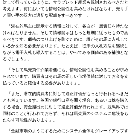
対して行っているように、サラブレッド産業も規制されるべきだと
考えます。何においても情報公開性を高めなければならず、売り手
と買い手の双方に適切な配慮をすべきです」。
「潜在的馬主に開示する情報に対して、各自が一層責任を持たな
ければなりません。そして情報開示はもっと規則に従ったものであ
るべきです。価格のつり上げを防ぐために、誰がその馬に入札して
いるかを知る必要があります。たとえば、従来の入札方法を継続し
ながら電子入札も導入することは、やってみる価値のある補強とな
るでしょう」。
「そして馬売買仲介業者側にも、情報公開性を高めることが求め
られています。購買者はその馬の正しい市場価値に対してお金を支
払っていると確信する必要があります」。
「また、潜在的購買者に対して適正評価がもっと行われるべきだ
とも考えています。英国で銀行口座を開く場合、あるいは株を購入
する場合、資金拠出元に対して適正評価が行われます。競馬界では
同様のことが行われておらず、それは馬売買のシステムに危険をも
たらす可能性があります」。
「金融市場のようにするためにシステム全体をグレードアップす