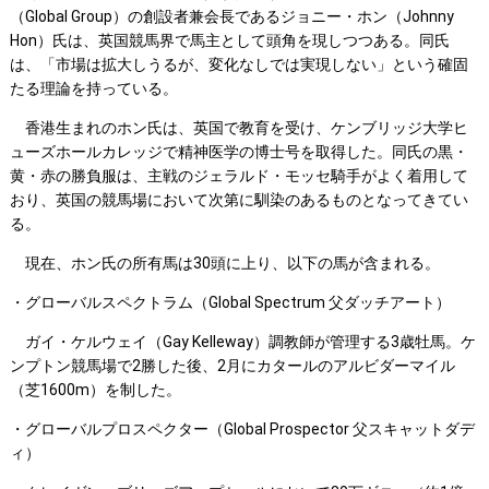
（Global Group）の創設者兼会長であるジョニー・ホン（Johnny
Hon）氏は、英国競馬界で馬主として頭角を現しつつある。同氏
は、「市場は拡大しうるが、変化なしでは実現しない」という確固
たる理論を持っている。
香港生まれのホン氏は、英国で教育を受け、ケンブリッジ大学ヒ
ューズホールカレッジで精神医学の博士号を取得した。同氏の黒・
黄・赤の勝負服は、主戦のジェラルド・モッセ騎手がよく着用して
おり、英国の競馬場において次第に馴染のあるものとなってきてい
る。
現在、ホン氏の所有馬は30頭に上り、以下の馬が含まれる。
・グローバルスペクトラム（Global Spectrum 父ダッチアート）
ガイ・ケルウェイ（Gay Kelleway）調教師が管理する3歳牡馬。ケ
ンプトン競馬場で2勝した後、2月にカタールのアルビダーマイル
（芝1600m）を制した。
・グローバルプロスペクター（Global Prospector 父スキャットダデ
ィ）