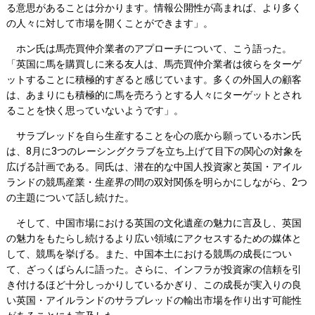
る意思があることは分かります。情報公開性が高まれば、より多く
の人々に対して市場を開くことができます」。
ホン氏は馬売買仲介業者のアプローチについて、こう語った。
「英国に馬を購買しに来る友人は、馬売買仲介業者は彼らをターゲ
ットすることに積極的すぎると感じています。多くの外国人の顧客
は、あまりにも積極的に馬を売ろうとする人々にターゲットとされ
ることを快く思っていないようです」。
サラブレッドを自ら生産することを心の底から願っているホン氏
は、8月に3つのレーシングクラブを立ち上げて目下の関心の対象を
広げる計画である。同氏は、潜在的な中国人投資家と英国・アイル
ランドの競馬産業・生産界の間の双対関係を明らかにしながら、2つ
の主題について話し続けた。
そして、中国市場における英国の文化遺産の魅力に言及し、英国
の魅力をもたらし続けるより広い領域にアクセスするための媒体と
して、競馬を挙げる。また、中国本土における競馬の成長につい
て、ざっくばらんに語った。さらに、インフラが投資家の信頼を引
き付けるほど十分しっかりしているかぎり、この成長が実入りの良
い英国・アイルランドのサラブレッドの輸出市場を作り出す可能性