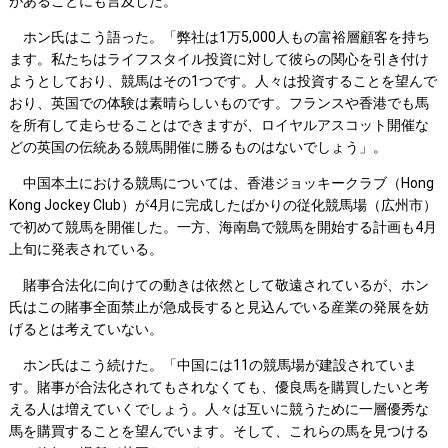
があることにも言及した。
ホン氏はこう語った。「弊社は1万5,000人もの富裕層顧客を持ち
ます。私たちはライフスタイル投資に対して彼らの関心を引き付け
ようとしており、競馬はその1つです。人々は投資することを望んで
おり、英国での体験は素晴らしいものです。フランスや香港でも馬
を所有して走らせることはできますが、ロイヤルアスコット開催な
どの英国の伝統ある競馬開催に勝るものはないでしょう」。
中国本土における競馬については、香港ジョッキークラブ（Hong
Kong Jockey Club）が4月に完成したばかりの従化競馬場（広州市）
で初めて競馬を開催した。一方、海南島で競馬を開始する計画も4月
上旬に発表されている。
賭事合法化に向けての動きは依然として敬遠されているが、ホン
氏はこの賭事全面禁止が急成長すると見込んでいる産業の発展を妨
げるとは考えていない。
ホン氏はこう続けた。「中国には11の競馬場が建設されていま
す。賭事が合法化されてもされなくても、優良馬を購買したいと考
える人は増えていくでしょう。人々は互いに競うために一層優秀な
馬を購買することを望んでいます。そして、これらの馬を見つける