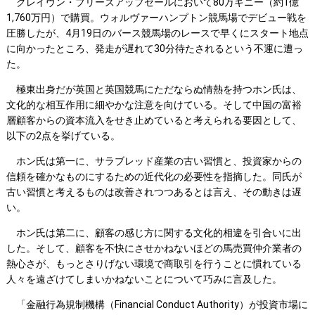
クレイヴン・ブリーズアップセールにおいて80万ギニー（約1億
1,760万円）で購買。ウォルヴァーハンプトン競馬場でデビュー戦を
圧勝したが、4月19日のバース競馬場のレースで早くにスタート地点
に向かったところ、発走が遅れて30分待たされるという不運に遭っ
た。
極東出身だが英国と英国競馬にただならぬ情熱を持つホン氏は、
文化的な相互作用に細やかな注意を向けている。そして中国の富裕
層顧客からの資本流入をせき止めていると考えられる要因として、
以下の2点を挙げている。
ホン氏は第一に、サラブレッド産業の古い習慣と、投資家からの
信頼を確かなものにするための近代化の必要性を指摘した。同氏が
古い習慣と考えるものは改善されつつあるとは言え、その動きは遅
い。
ホン氏は第二に、顧客の感じ方に関する文化的相違を引合いに出
した。そして、顧客を不快にさせかねないほどの馬売買仲介業者の
熱心さが、もっとさりげない環境で商取引を行うことに慣れている
人々を遠ざけてしまいかねないことについて巧みに言及した。
「金融行為規制機構（Financial Conduct Authority）が投資市場に