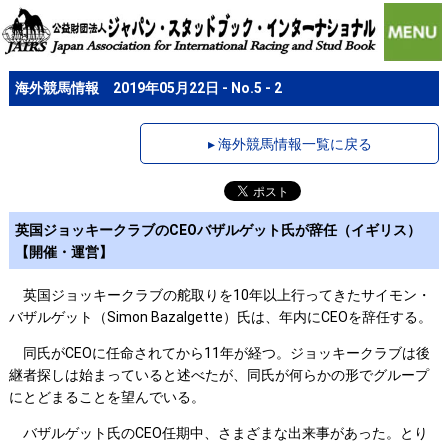
海外競馬情報 2019年05月22日 - No.5 - 2
▸ 海外競馬情報一覧に戻る
英国ジョッキークラブのCEOバザルゲット氏が辞任（イギリス）
【開催・運営】
英国ジョッキークラブの舵取りを10年以上行ってきたサイモン・
バザルゲット（Simon Bazalgette）氏は、年内にCEOを辞任する。
同氏がCEOに任命されてから11年が経つ。ジョッキークラブは後
継者探しは始まっていると述べたが、同氏が何らかの形でグループ
にとどまることを望んでいる。
バザルゲット氏のCEO任期中、さまざまな出来事があった。とり