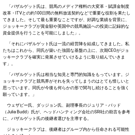
「バザルゲット氏は、競馬のメディア権料の大変革・賦課金制度
改革・ITVとの約100日間の無料放送契約などで重要な役割を果たし
てきました。そして最も重要なことですが、好調な業績を背景に、
ジョッキークラブが賞金額や英国中の競馬施設への投資に記録的な
資金提供を行うことを可能にしました」。
「それにバザルゲット氏は一流の経営陣を結成してきました。私
たちはこれから、同氏が築いた強固な基盤の上に、次期CEOがジョ
ッキークラブを確実に発展させていけるように取り組んでいきま
す」。
「バザルゲット氏は相当な知見と専門的知識をもっています。ジ
ョッキークラブと競馬界がそれを失ってしまうのはとても惜しいと
思っています。同氏が今後も何らかの形で関与し続けることを強く
願っています。」
ウェザビー氏、ダッジョン氏、副理事長のジュリア・バッド
（Julia Budd）氏が、ヘッドハンティング会社のSRI社の助言を参考
に、バザルゲット氏の後継者選びを主導する。
ジョッキークラブは、後継者はグループ内から任命される可能性