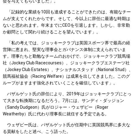
会を与えてもらいました」。
「記録的な業績を10回も達成することができたのは、有能なチー
ムが支えてくれたからです。そして、今以上に辞任に最適な時期は
ないと思われます。年末までにCEOを引退します。しかし、非常勤
か顧問として関わり続けることを望んでいます」。
「私の考えでは、ジョッキークラブは英国スポーツ界で最高の経
営陣に恵まれ、堅実な理事会とガバナンス体制に支えられていま
す。理事たちと勤勉なチームのおかげで、ジョッキークラブ競馬場
社（Jockey Club Racecourses）、ジョッキークラブエステーツ社
（Jockey Club Estates）、ナショナルスタッド（National Stud）、
競馬福祉協会（Racing Welfare）は成果を出してきました。このグ
ループがますます強化されていくことを確信しています」。
バザルゲット氏の辞任により、2019年はジョッキークラブにとっ
て大きな転換期になるだろう。7月には、サンディ・ダッジョン
（Sandy Dudgeon）氏がロジャー・ウェザビー（Roger
Weatherby）氏に代わり理事長に就任する予定である。
ウェザビー氏は、バザルゲット氏が任期中に英国競馬界に多大な
る貢献をしたと述べ、こう語った。