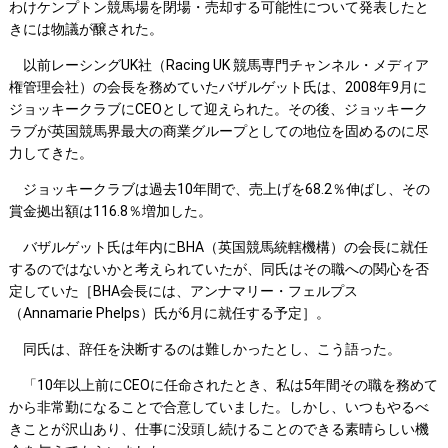
わけケンプトン競馬場を閉場・売却する可能性について発表したと
きには物議が醸された。
以前レーシングUK社（Racing UK 競馬専門チャンネル・メディア
権管理会社）の会長を務めていたバザルゲット氏は、2008年9月に
ジョッキークラブにCEOとして迎えられた。その後、ジョッキーク
ラブが英国競馬界最大の商業グループとしての地位を固めるのに尽
力してきた。
ジョッキークラブは過去10年間で、売上げを68.2％伸ばし、その
賞金拠出額は116.8％増加した。
バザルゲット氏は年内にBHA（英国競馬統轄機構）の会長に就任
するのではないかと考えられていたが、同氏はその職への関心を否
定していた［BHA会長には、アンナマリー・フェルプス
（Annamarie Phelps）氏が6月に就任する予定］。
同氏は、辞任を決断するのは難しかったとし、こう語った。
「10年以上前にCEOに任命されたとき、私は5年間その職を務めて
から非常勤になることで合意していました。しかし、いつもやるべ
きことが沢山あり、仕事に没頭し続けることのできる素晴らしい機