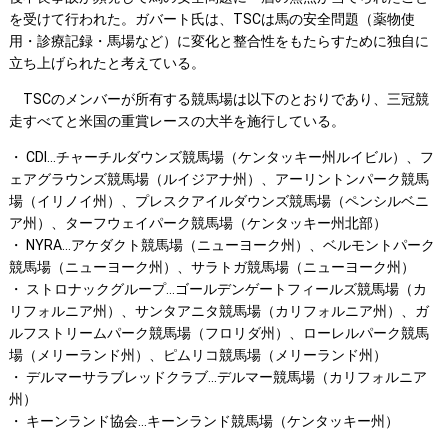
を受けて行われた。ガバート氏は、TSCは馬の安全問題（薬物使
用・診療記録・馬場など）に変化と整合性をもたらすために独自に
立ち上げられたと考えている。
TSCのメンバーが所有する競馬場は以下のとおりであり、三冠競
走すべてと米国の重賞レースの大半を施行している。
・ CDI...チャーチルダウンズ競馬場（ケンタッキー州ルイビル）、フ
ェアグラウンズ競馬場（ルイジアナ州）、アーリントンパーク競馬
場（イリノイ州）、プレスクアイルダウンズ競馬場（ペンシルベニ
ア州）、ターフウェイパーク競馬場（ケンタッキー州北部）
・ NYRA...アケダクト競馬場（ニューヨーク州）、ベルモントパーク
競馬場（ニューヨーク州）、サラトガ競馬場（ニューヨーク州）
・ ストロナックグループ...ゴールデンゲートフィールズ競馬場（カ
リフォルニア州）、サンタアニタ競馬場（カリフォルニア州）、ガ
ルフストリームパーク競馬場（フロリダ州）、ローレルパーク競馬
場（メリーランド州）、ピムリコ競馬場（メリーランド州）
・ デルマーサラブレッドクラブ...デルマー競馬場（カリフォルニア
州）
・ キーンランド協会...キーンランド競馬場（ケンタッキー州）