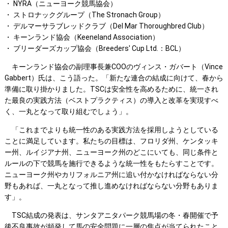
・ NYRA（ニューヨーク競馬協会）
・ ストロナックグループ（The Stronach Group）
・ デルマーサラブレッドクラブ（Del Mar Thoroughbred Club）
・ キーンランド協会（Keeneland Association）
・ ブリーダーズカップ協会（Breeders' Cup Ltd.：BCL）
キーンランド協会の副理事長兼COOのヴィンス・ガバート（Vince
Gabbert）氏は、こう語った。「新たな連合の結成に向けて、春から
準備に取り掛かりました。TSCは安全性を高めるために、統一され
た最良の実践方法（ベストプラクティス）の導入と改革を実現すべ
く、一丸となって取り組むでしょう」。
「これまでよりも統一性のある実践方法を採用しようとしている
ことに満足しています。私たちの目標は、フロリダ州、ケンタッキ
ー州、ルイジアナ州、ニューヨーク州のどこにいても、同じ条件と
ルールの下で競馬を施行できるような統一性をもたらすことです。
ニューヨーク州やカリフォルニア州に追い付かなければならない分
野もあれば、一丸となって推し進めなければならない分野もありま
す」。
TSC結成の発表は、サンタアニタパーク競馬場の冬・春開催で予
後不良事故が頻発して馬の安全問題に一層の焦点が当てられたこと