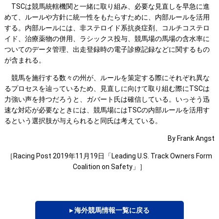
TSCは競馬統轄機関と一緒に取り組み、必要な見直しを早急に進
めて、ルールや方針に統一性をもたらすために、内部ルールを活用
する。内部ルールには、非ステロイド系抗炎症剤、コルチコステロ
イド、治療薬物の併用、ラシックス投与、競馬場の馬場の含水率に
ついてのデータ管理、出走登録時の電子診療記録などに関するもの
が含まれる。
競馬を施行する数々の州が、ルールを策定する際にそれぞれ異な
るプロセスを辿っているため、見直しに向けて取り組む際にTSCは
力強い声を持つだろうと、ガバート氏は確信している。いっそう迅
速な対応が必要なときには、競馬場にはTSCの内部ルールを活用す
るという選択肢が与えられると同氏は考えている。
By Frank Angst
［Racing Post 2019年11月19日「Leading U.S. Track Owners Form
Coalition on Safety」］
▸ 海外競馬情報一覧に戻る