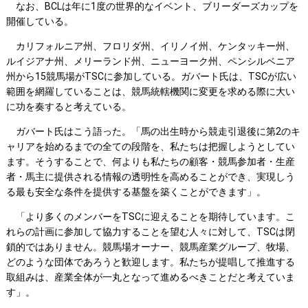
なお、BCLは年に1度の世界的なイベント、ブリーダーズカップを
開催している。
カリフォルニア州、フロリダ州、イリノイ州、ケンタッキー州、
ルイジアナ州、メリーランド州、ニューヨーク州、ペンシルベニア
州から15競馬場がTSCに参加している。ガバート氏は、TSCが広い
範囲を網羅していることは、競馬統轄機関に変更を求める際に大い
に功を奏すると考えている。
ガバート氏はこう語った。「馬の出生時から競走引退後に第2のキ
ャリアを始めるまでの全ての段階を、私たちは把握しようとしてい
ます。そうすることで、何よりも私たちの顧客・競馬参加者・生産
者・馬主に提供される情報の透明性を高めることができ、実現しう
る最も安全な条件を提供する基盤を築くことができます」。
「より多くのメンバーをTSCに迎えることを期待しています。こ
れらの計画に参加して協力することを望む人々に対して、TSCは閉
鎖的ではありません。競馬場オーナー、競馬産業グループ、牧場、
どのような団体であろうと歓迎します。私たちが提唱して推進する
取組みは、産業全体が一丸となって進めるべきことだと考えていま
す」。