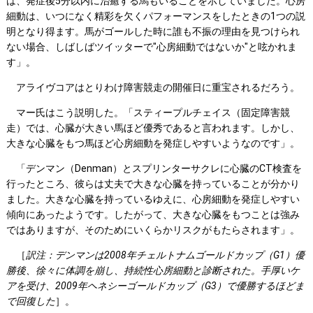
は、発症後5分以内に治癒する馬もいることを示していました。心房
細動は、いつになく精彩を欠くパフォーマンスをしたときの1つの説
明となり得ます。馬がゴールした時に誰も不振の理由を見つけられ
ない場合、しばしばツイッターで"心房細動ではないか"と呟かれま
す」。
アライヴコアはとりわけ障害競走の開催日に重宝されるだろう。
マー氏はこう説明した。「スティープルチェイス（固定障害競
走）では、心臓が大きい馬ほど優秀であると言われます。しかし、
大きな心臓をもつ馬ほど心房細動を発症しやすいようなのです」。
「デンマン（Denman）とスプリンターサクレに心臓のCT検査を
行ったところ、彼らは丈夫で大きな心臓を持っていることが分かり
ました。大きな心臓を持っているゆえに、心房細動を発症しやすい
傾向にあったようです。したがって、大きな心臓をもつことは強み
ではありますが、そのためにいくらかリスクがもたらされます」。
［
訳注：デンマンは
2008
年チェルトナムゴールドカップ（G1
）優
勝後、徐々に体調を崩し、持続性心房細動と診断された。手厚いケ
アを受け、2009
年ヘネシーゴールドカップ（G3
）で優勝するほどま
で回復した
］。