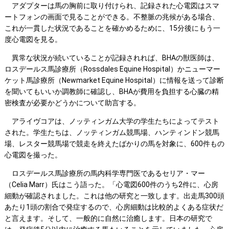
アダプターは馬の胸前に取り付けられ、記録された心電図はスマ
ートフォンの画面で見ることができる。不整脈の兆候がある場合、
これが一貫した状況であることを確かめるために、15分後にもう一
度心電図を見る。
異常な状況が続いていることが記録されれば、BHAの獣医師は、
ロスデールス馬診療所（Rossdales Equine Hospital）かニューマー
ケット馬診療所（Newmarket Equine Hospital）に情報を送って診断
を聞いてもいいか調教師に確認し、BHAが費用を負担する心臓の精
密検査が必要かどうかについて助言する。
アライヴコアは、ノッティンガム大学の学生たちによってテスト
された。学生たちは、ノッティンガム競馬場、ハンティンドン競馬
場、レスター競馬場で競走を終えたばかりの馬を対象に、600件もの
心電図を撮った。
ロスデールス馬診療所の馬内科学専門医であるセリア・マー
（Celia Marr）氏はこう語った。「心電図600件のうち2件に、心房
細動が確認されました。これは他の研究と一致します。出走馬300頭
あたり1頭の割合で発症するので、心房細動は比較的よくある症状だ
と言えます。そして、一般的に自然に治癒します。日本の研究で