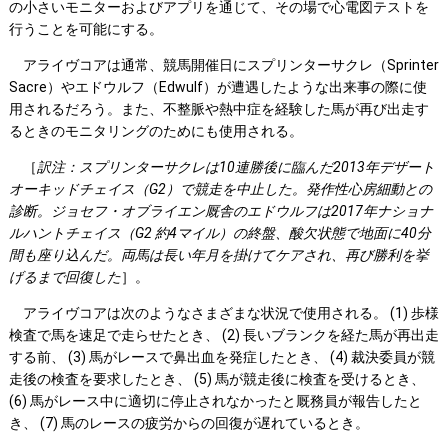
の小さいモニターおよびアプリを通じて、その場で心電図テストを
行うことを可能にする。
アライヴコアは通常、競馬開催日にスプリンターサクレ（Sprinter
Sacre）やエドウルフ（Edwulf）が遭遇したような出来事の際に使
用されるだろう。また、不整脈や熱中症を経験した馬が再び出走す
るときのモニタリングのためにも使用される。
［
訳注：スプリンターサクレは
10
連勝後に臨んだ2013
年デザート
オーキッドチェイス（G2
）で競走を中止した。発作性心房細動との
診断。ジョセフ・オブライエン厩舎のエドウルフは2017
年ナショナ
ルハントチェイス（G2
約4
マイル）の終盤、酸欠状態で地面に40
分
間も座り込んだ。両馬は長い年月を掛けてケアされ、再び勝利を挙
げるまで回復した
］。
アライヴコアは次のようなさまざまな状況で使用される。 (1) 歩様
検査で馬を速足で走らせたとき、 (2) 長いブランクを経た馬が再出走
する前、 (3) 馬がレースで鼻出血を発症したとき、 (4) 裁決委員が競
走後の検査を要求したとき、 (5) 馬が競走後に検査を受けるとき、
(6) 馬がレース中に適切に停止されなかったと厩務員が報告したと
き、 (7) 馬のレースの疲労からの回復が遅れているとき。