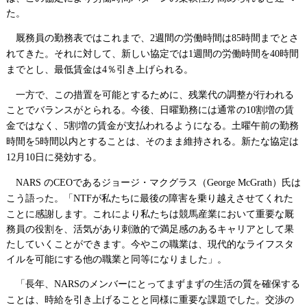
た。
厩務員の勤務表ではこれまで、
週間の労働時間は
時間までとさ
2
85
れてきた。それに対して、新しい協定では
週間の労働時間を
時間
1
40
までとし、最低賃金は
％引き上げられる。
4
一方で、この措置を可能とするために、残業代の調整が行われる
ことでバランスがとられる。今後、日曜勤務には通常の
割増の賃
10
金ではなく、
割増の賃金が支払われるようになる。土曜午前の勤務
5
時間を
時間以内とすることは、そのまま維持される。新たな協定は
5
月
日に発効する。
12
10
の
であるジョージ・マクグラス（
）氏は
NARS
CEO
George McGrath
こう語った。「
が私たちに最後の障害を乗り越えさせてくれた
NTF
ことに感謝します。これにより私たちは競馬産業において重要な厩
務員の役割を、活気があり刺激的で満足感のあるキャリアとして果
たしていくことができます。今やこの職業は、現代的なライフスタ
イルを可能にする他の職業と同等になりました」。
「長年、
のメンバーにとってまずまずの生活の質を確保する
NARS
ことは、時給を引き上げることと同様に重要な課題でした。交渉の