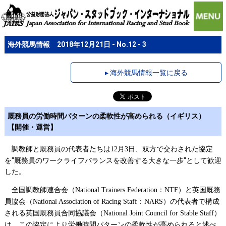
海外競馬情報 2018年12月21日 - No.12 - 3
▸ 海外競馬情報一覧に戻る
厩務員の労働時間パターンの柔軟性が高められる（イギリス）
【開催・運営】
調教師と厩務員の代表者たちは
月
日、双方で交わされた協定
12
3
を"厩務員のワークライフバランスを改善する大きな一歩"として歓迎
した。
全国調教師連合会（
：
）と英国厩務
National Trainers Federation
NTF
員協会（
：
）の代表者で構成
National Association of Racing Staff
NARS
される英国厩務員合同協議会（
）
National Joint Council for Stable Staff
は、この協定により労働時間パターンの柔軟性が高められると述べ