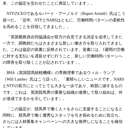
末、この協定を交わせたことに満足しています」。
の
であるルパート・アーノルド（
）氏はこう
NTF
CEO
Rupert Arnold
述べた。「近年、
と
はともに、労働時間パターンの柔軟性
NTF
NARS
を高めることを目指してきました」。
「英国厩務員合同協議会が双方の合意できる決定を追求してきた
一方で、調教師たちはさまざまな新しい働き方を取り入れてきまし
た。これは協定の覚書に反映されています。覚書には、
週間の労働
1
に対する支払いを遅延せずに行うこと、新しい労働時間パターンへ
の障害を取り除くことが記されています」。
（英国競馬統轄機構）の専務理事であるウィル・ランブ
BHA
（
）氏はこう語った。「素晴らしいニュースです。
Will Lambe
NARS
と
の双方にとってとても大きな一歩であり、称賛に値するもの
NTF
です。これは、英国競馬界の重要な組織が連携して取り組めば、何
が達成できるかを示しています」。
「この協定が、競馬界で働く人々をさらに支援することになると
同時に、競馬界で働く優秀なスタッフを引き留めるために役立ち、
さらには人材募集キャンペーンへの大きな後押しになることを確信
しています」。