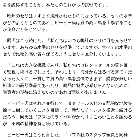
者を説得することが、私たちのこれからの挑戦です」。
欧州のセリはますます洗練されたものになっている。セリの水準
がどのようなものであれ、ビービー氏は質の高い馬を上場すること
が使命だと信じている。
同氏はこう続けた。「私たちはいつも弊社のセリに目を光らせて
います。あらゆる水準のセリを提供していますが、すべての水準の
セリで比較的高い質を保てるようにセリを区分しています」。
「これは大きな挑戦であり、私たちはセレクトセールの質を厳し
く監視し続けるでしょう。それにより、海外からはるばる来てくだ
さった人々に、一貫して質の高い馬を提供できます。購買が難しい
桁違いの高額商品であったり、商品に魅力が感じられないために、
購買者の期待に沿えないのであれば意味がありません」。
ビービー氏はそれと並行して、タタソールズ社の支配的な地位を
徐々に崩していくことを目指して、新たなチャンスを模索し続ける
だろう。同氏はゴフス社のライバルがかなり手ごわいことを認める
が、不屈の精神を持ち続けている。
ビービー氏はこう付言した。「ゴフス社のスタッフ全員と同様