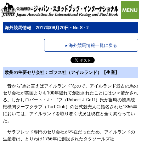
海外競馬情報 2017年08月20日 - No.8 - 2
▸ 海外競馬情報一覧に戻る
欧州の主要セリ会社：ゴフス社（アイルランド）【生産】
昔から"馬と言えばアイルランド"なので、アイルランド最古の馬の
セリ会社が英国よりも100年遅れて創設されたことには少々驚かされ
る。しかしロバート・J・ゴフ（Robert J. Goff）氏が当時の競馬統
轄機関ターフクラブ（Turf Club）の公式競売人に指名された1866年
においては、アイルランドを取り巻く状況は現在と全く異なってい
た。
サラブレッド専門のセリ会社が不在だったため、アイルランドの
生産者は、とりわけ1766年に創設されたタタソールズ社