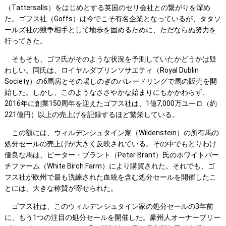
（Tattersalls）をはじめとする英国のセリ会社との繋がりを深め
た。ゴフス社（Goffs）は今でこそ有名企業となっているが、タタソ
ールズ社の競争相手として地歩を固めるために、ただならぬ努力を
行ってきた。
そもそも、ゴフ氏がそのような状況を予測していたかどうかは疑
わしい。同氏は、ロイヤルダブリンソサエティ（Royal Dublin
Society）の6馬房とその場しのぎのパレードリングで馬の販売を開
始した。しかし、このようなささやかな始まりにもかかわらず、
2016年に創業150周年を迎えたゴフス社は、1億7,000万ユーロ（約
221億円）以上の売上げを記録するほど繁栄している。
この額には、ウィルデンシュタイン家（Wildenstein）の所有馬の
処分セールの売上げが大きく反映されている。その中でもとりわけ
優良な馬は、ピーター・ブラント（Peter Brant）氏のホワイトバー
チファーム（White Birch Farm）により購買された。それでも、ゴ
フス社が欧州で最も洗練された血統を含む処分セールを開催したこ
とには、大きな称賛が寄せられた。
ゴフス社は、このウィルデンシュタイン家の処分セールの3年前
に、もう1つの注目の処分セールを開催した。豪州人オーナーブリー