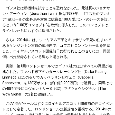
ゴフス社は新機軸を試すことを恐れなかった。元社長のジョナサ
ン・アーウィン（Jonathan Irwin）氏は1988年、ゴフス社のプレミ
ア1歳セールの出身馬を対象に総賞金100万愛ポンドのレースを設け
るという"100万コンセプト"を欧州に導入した。このコンセプトは、
ライバルたちにもすぐに採用された。
さらに2014年には、ウィリアム王子とキャサリン王妃の住まいで
あるケンジントン宮殿の敷地内で、ゴフス社ロンドンセールを開始
した。ロイヤルアスコット開催前日に行われるこのセリには、同開
催に出走登録されている馬も上場される。
実際、第1回ロンドンセールではゴフス社のほぼすべての野望が達
成された。ファハド殿下のカタールレーシング社（Qatar Racing
Limited）はこのセリでカッペラサンセヴェロ（Cappella
Sansevero）を130万ポンド（約1億8,200万円）で購買し、同馬はそ
の48時間後にコヴェントリーS（G2）でザウォウシグナル（The
Wow Signal）の2着に健闘した。
この"混合"セールはすぐにロイヤルアスコット開催前の注目イベン
トとして定着した。ロンドンセールは新規性を重視する。2014年の
ロンドンセールではフランケルの最初の産駒が上場された。また昨