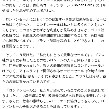
年の同セールでは、傑出馬ゴールデンホーン（Golden Horn）の仔を
受胎した牝馬が初めて上場された。
ロンドンセールにはもう1つの歓迎すべき副次効果がある。ビービ
ー氏はこう語った。「ロンドンセールは私たちに多くのことをもた
らします。このセリはわずかな利益しか見込めませんが、ゴフス社
の見解では、英国最大の競馬開催前日に開催することで、英国南部
でも国際レベルでも、ブランド認識を高めることができます。これ
は重要なことです」。
そしてこう続けた。「私たちにとって貴重なセールです。ゴフス
社のセリに参加したことのないロンドンの人々と関わり合うこと
で、門戸が開かれました。数人の豪州の購買者はロンドンセールだ
けでなく、アイルランドで開催されるオービーセール（Orby Sales
ゴフス社の看板1歳セール）にも参加しました。ゴフス社は今や、彼
らの念頭に置かれているのです」。
「ロンドンセールは、私たちが望んでいる全てのことを達成して
きました。この3年間は毎年、欧州最高価格の現役馬を販売していま
す。さらに、数名の素晴らしいパートナーに協力してもらって、ロ
ンドンセールを拡大させることを計画しています」。