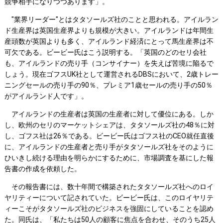
競争相手になりつつあります」。
"業界リーダー"とはタタソールズ社のことと思われる。アイルラン
ド生産界は英国生産界よりも規模が大きい。アイルランドは年間生
産頭数が英国よりも多く、アイルランド経済にとって馬生産界は不
可欠である。ビービー氏はこう説明する。「英国のどのセリ会社
も、アイルランドの売り手（コンサイナー）を失えば苦境に陥るで
しょう。現在ゴフスUK社として運営されるDBSにおいて、2歳トレー
ニングセールの売り手の90％、プレミア1歳セールの売り手の50％
がアイルランド人です」。
アイルランドの生産者は英国の生産者に対して優位にある。しか
し、欧州のセリのマーケットシェアは、タタソールズ社の48％に対
し、ゴフス社は26％である。ビービー氏はゴフス社のCEO就任直後
に、アイルランドの生産者と売り手がタタソールズ社をそのように
ひいきし続ける理由を明らかにするために、市場調査を基にした報
告書の作成を依頼した。
その報告書には、数十年間で構築されたタタソールズ社へのロイ
ヤリティーについて記されていた。ビービー氏は、このロイヤリテ
ィーこそがタタソールズ社のビジネスを強固にしていることを認め
た。同氏は、「私たちは50人の顧客に焦点を合わせ、そのうち25人