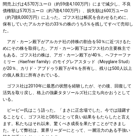
間売上げは4,570万ユーロ（約59億4,100万円）にまで減少し、不良
債権額は570万ユーロ（約7億4,100万円）、損失額は600万ユーロ
（約7億8,000万円）に上った。ゴフス社は帳尻を合わせるために、
保有していたアルカナ社の33％の株のうち5％を残してすべて売却し
た。
アガ・カーン殿下がアルカナ社の持株の割合を50％に近づけるた
めにその株を取得した。アガ・カーン殿下はゴフス社の主要株主で
もある。ゴフス社の株は、アガ・カーン殿下が40％、ヘフナーファ
ミリー（Haefner family）のモイグレアスタッド（Moyglare Stud）
が20％、カリド・アブドゥラ殿下が4％を所有し、残りは500人以上
の個人株主に所有されている。
ゴフス社は2010年に最悪の状態を経験したが、その後、回復して
活気を取り戻し、格上の強豪タタソールズ社に立ち向かおうとして
いる。
ビービー氏はこう語った。「まさに正念場でした。今では躊躇す
ることなく、ゴフス社とDBSにとって良い結果をもたらしたと言え
ます。私たちはそれ以来、驚くべき成長を果たすことができまし
た。そして弊社は、業界リーダーにとって、一層活力のある手強い