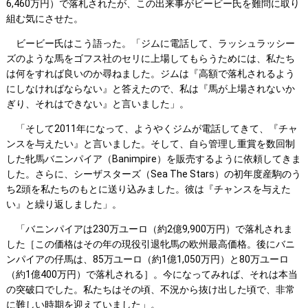
6,460万円）で落札されたが、この出来事がビービー氏を難問に取り
組む気にさせた。
ビービー氏はこう語った。「ジムに電話して、ラッシュラッシー
ズのような馬をゴフス社のセリに上場してもらうためには、私たち
は何をすれば良いのか尋ねました。ジムは『高額で落札されるよう
にしなければならない』と答えたので、私は『馬が上場されないか
ぎり、それはできない』と言いました」。
「そして2011年になって、ようやくジムが電話してきて、『チャ
ンスを与えたい』と言いました。そして、自ら管理し重賞を数回制
した牝馬バニンパイア（Banimpire）を販売するように依頼してきま
した。さらに、シーザスターズ（Sea The Stars）の初年度産駒のう
ち2頭を私たちのもとに送り込みました。彼は『チャンスを与えた
い』と繰り返しました」。
「バニンパイアは230万ユーロ（約2億9,900万円）で落札されま
した［この価格はその年の現役引退牝馬の欧州最高価格。後にバニ
ンパイアの仔馬は、85万ユーロ（約1億1,050万円）と80万ユーロ
（約1億400万円）で落札される］。今になってみれば、それは本当
の突破口でした。私たちはその頃、不況から抜け出した頃で、非常
に難しい時期を迎えていました」。