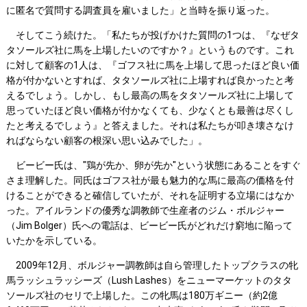
に匿名で質問する調査員を雇いました」と当時を振り返った。
そしてこう続けた。「私たちが投げかけた質問の1つは、『なぜタ
タソールズ社に馬を上場したいのですか？』というものです。これ
に対して顧客の1人は、『ゴフス社に馬を上場して思ったほど良い価
格が付かないとすれば、タタソールズ社に上場すれば良かったと考
えるでしょう。しかし、もし最高の馬をタタソールズ社に上場して
思っていたほど良い価格が付かなくても、少なくとも最善は尽くし
たと考えるでしょう』と答えました。それは私たちが叩き壊さなけ
ればならない顧客の根深い思い込みでした」。
ビービー氏は、"鶏が先か、卵が先か"という状態にあることをすぐ
さま理解した。同氏はゴフス社が最も魅力的な馬に最高の価格を付
けることができると確信していたが、それを証明する立場にはなか
った。アイルランドの優秀な調教師で生産者のジム・ボルジャー
（Jim Bolger）氏への電話は、ビービー氏がどれだけ窮地に陥って
いたかを示している。
2009年12月、ボルジャー調教師は自ら管理したトップクラスの牝
馬ラッシュラッシーズ（Lush Lashes）をニューマーケットのタタ
ソールズ社のセリで上場した。この牝馬は180万ギニー（約2億