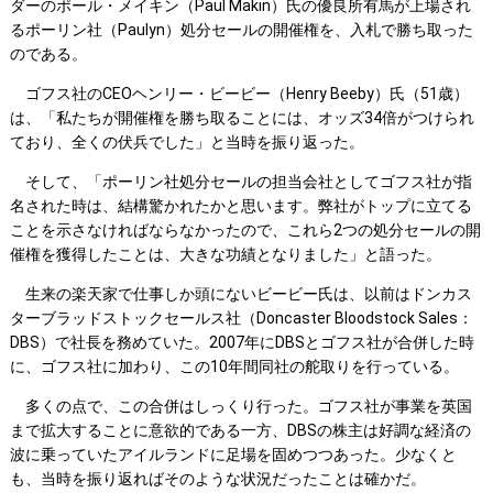
ダーのポール・メイキン（Paul Makin）氏の優良所有馬が上場され
るポーリン社（Paulyn）処分セールの開催権を、入札で勝ち取った
のである。
ゴフス社のCEOヘンリー・ビービー（Henry Beeby）氏（51歳）
は、「私たちが開催権を勝ち取ることには、オッズ34倍がつけられ
ており、全くの伏兵でした」と当時を振り返った。
そして、「ポーリン社処分セールの担当会社としてゴフス社が指
名された時は、結構驚かれたかと思います。弊社がトップに立てる
ことを示さなければならなかったので、これら2つの処分セールの開
催権を獲得したことは、大きな功績となりました」と語った。
生来の楽天家で仕事しか頭にないビービー氏は、以前はドンカス
ターブラッドストックセールス社（Doncaster Bloodstock Sales：
DBS）で社長を務めていた。2007年にDBSとゴフス社が合併した時
に、ゴフス社に加わり、この10年間同社の舵取りを行っている。
多くの点で、この合併はしっくり行った。ゴフス社が事業を英国
まで拡大することに意欲的である一方、DBSの株主は好調な経済の
波に乗っていたアイルランドに足場を固めつつあった。少なくと
も、当時を振り返ればそのような状況だったことは確かだ。