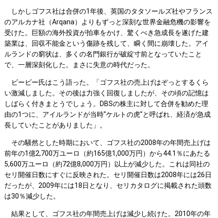
しかしゴフス社は合併の1年後、英国のタタソールズ社やフランス
のアルカナ社（Arqana）よりもずっと深刻な世界金融危機の影響を
受けた。巨額の海外投資が拍車をかけ、驚くべき急成長を遂げた建
築業は、回収不能金という傷跡を残して、瞬く間に崩壊した。アイ
ルランドの窮状は、多くの名門銀行が破綻寸前となっていたこと
で、一層深刻化した。まさに失意の時代だった。
ビービー氏はこう語った。「ゴフス社の売上げはぞっとするくら
い激減しました。その後は力強く回復しましたが、その頃の記憶は
しばらく付きまとうでしょう。DBSの株主に対して合併を勧めた理
由の1つに、アイルランドが当時"ケルトの虎"と呼ばれ、経済が急成
長していたことがありました」。
その騒然とした時期において、ゴフス社の2008年の年間売上げは
前年の1億2,700万ユーロ（約165億1,000万円）から44.1％にあたる
5,600万ユーロ（約72億8,000万円）以上が減少した。これは同社の
セリ開催日数にすぐに反映された。セリ開催日数は2008年には26日
だったが、2009年には18日となり、セリカタログに掲載された頭数
は30％減少した。
結果として、ゴフス社の年間売上げは減少し続けた。2010年の年