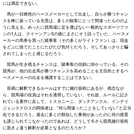
には満足できない。
馬が一目瞭然のペースメーカーとして出走し、自らが勝つチャン
スを棒に振っている光景は、多くの観客にとって間違ったもののよ
うに見える。めったに競馬場に足を運ばない一般的なスポーツファ
ンの1人は、クイーンアンSの後にまさにそう語っていた。ペースメ
ーカーの馬券を買った賭事客（その多くがライトファン）は、現金
をどぶに捨てたことにたびたび気付くだろう。そしてあっさりと騙
されてしまったと感じるだろう。
競馬が生き残るチャンスは、賭事客の信頼に掛かっている。その
競馬が、他の出走馬が勝つチャンスを高めることを主目的とするペ
ースメーカーの出走を擁護することはできない。
容易に解釈できるルールはすでに施行規程にあるが、残念なが
ら、競馬場の役員はそれを適用していない。それ故、ルールに記さ
れている要件に反して、トスカニーニ、ダッチアンクル、インテリ
ジェンスクロスの関係者は、"何ら間違ったことをしていない"と正当
化できるだろう。過去に多くの類似した事例があったのに何の措置
も講じられてこなかったのであれば、どうして今さら競馬施行規程
に急きょ違う解釈が必要となるのだろうか？