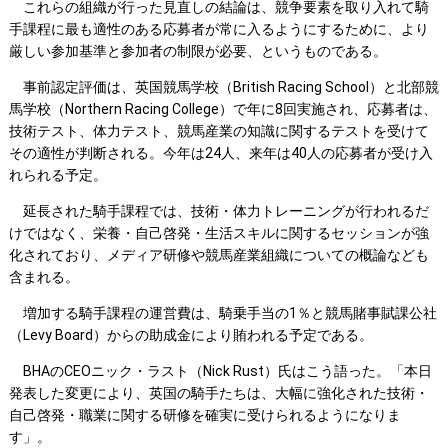
これらの組織が行った見直しの結論は、競争要素を取り入れて騎
手課程に最も適性のある応募者が常に入るようにするために、より
厳しい参加基準と参加者の制限が必要、というものである。
事前認定評価は、英国競馬学校（British Racing School）と北部競
馬学校（Northern Racing College）で年に8回実施され、応募者は、
技術テスト、体力テスト、競馬産業の知識に関するテストを受けて
その適性が判断される。今年は24人、来年は40人の応募者が受け入
れられる予定。
延長された騎手課程では、技術・体力トレーニングが行われるだ
けではなく、栄養・自己啓発・生活スキルに関するセッションが強
化されており、メディア研修や競馬産業組織についての概論なども
含まれる。
増加する騎手課程の運営費は、騎乗手当の1％と競馬賭事賦課公社
（Levy Board）からの助成金により賄われる予定である。
BHAのCEOニック・ラスト（Nick Rust）氏はこう語った。「本日
発表した変更により、英国の騎手たちは、大幅に強化された技術・
自己啓発・職業に関する研修を確実に受けられるようになりま
す」。