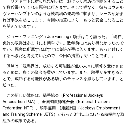
「リチャードに断られた騎手は、おそらく馬房の掃除をすること
で数鞍乗せてくれる厩舎に行きます。そして程なく、彼らはウォル
ヴァーハンプトンのような競馬場の発馬機に収まり、レースが始ま
れば事故を起こします。今回の措置により、もっと安全になること
を望んでいます」。
ジョー・ファニング（Joe Fanning）騎手はこう語った。「現在、
免許の取得はあまりにも簡単です。数年前にはあり得なかったので
すが、厩舎に所属すればすぐに免許が手に入ります。もっと難しく
するべきだと考えていたので、今回の措置は良いことです」。
BHAは「競馬界は、成功する可能性が低い人々に研修を受けさせ
るために、多くの資金を費やしています。また、騎手が多すぎるこ
とで、成功する可能性がある騎手のチャンスを減らしています」と
述べた。
この新しい戦略は、騎手協会（Professional Jockeys
Association: PJA）、全国調教師連合会（National Trainers'
Federation: NTF）、騎手雇用・訓練計画（Jockeys Employment
and Training Scheme: JETS）が行った3年以上にわたる積極的な取
組みの成果である。