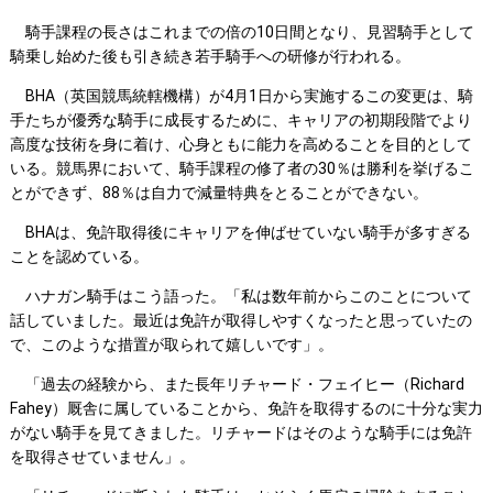
騎手課程の長さはこれまでの倍の10日間となり、見習騎手として
騎乗し始めた後も引き続き若手騎手への研修が行われる。
BHA（英国競馬統轄機構）が4月1日から実施するこの変更は、騎
手たちが優秀な騎手に成長するために、キャリアの初期段階でより
高度な技術を身に着け、心身ともに能力を高めることを目的として
いる。競馬界において、騎手課程の修了者の30％は勝利を挙げるこ
とができず、88％は自力で減量特典をとることができない。
BHAは、免許取得後にキャリアを伸ばせていない騎手が多すぎる
ことを認めている。
ハナガン騎手はこう語った。「私は数年前からこのことについて
話していました。最近は免許が取得しやすくなったと思っていたの
で、このような措置が取られて嬉しいです」。
「過去の経験から、また長年リチャード・フェイヒー（Richard
Fahey）厩舎に属していることから、免許を取得するのに十分な実力
がない騎手を見てきました。リチャードはそのような騎手には免許
を取得させていません」。