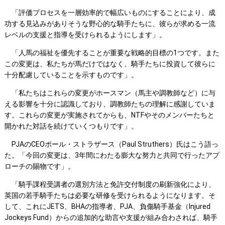
「評価プロセスを一層効率的で幅広いものにすることにより、成
功する見込みがありそうな野心的な騎手たちに、彼らが求める一流
レベルの支援と指導を受けられるようにします」。
「人馬の福祉を優先することが重要な戦略的目標の1つです。また
この変更は、私たちが馬だけではなく、騎手たちに投資して彼らに
十分配慮していることを示すものです」。
「私たちはこれらの変更がホースマン（馬主や調教師など）に与
える影響を十分に認識しており、調教師たちの理解に感謝していま
す。これらの変更が実施されてからも、NTFやそのメンバーたちと
開かれた対話を続けていくつもりです」。
PJAのCEOポール・ストラザース（Paul Struthers）氏はこう語っ
た。「今回の変更は、3年間にわたる膨大な努力と共同で行ったアプ
ローチの賜物です」。
「騎手課程受講者の選別方法と免許交付制度の刷新強化により、
英国の若手騎手たちは必要な研修を受けられるようになります。そ
して、これにJETS、BHAの指導者、PJA、負傷騎手基金（Injured
Jockeys Fund）からの追加的な助言や支援が組み合わされば、騎手