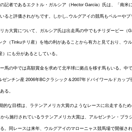
記者であるエクトル・ガルシア（Hector Garcia）氏は、「
いると評価されがちです。しかし､ウルグアイの競馬もペルーやブ
カ大賞について、ガルシア氏は出走馬の中でもチリダービー（G1）の1着
ンク（Tinkuチリ産）を地の利があることから有力と見ており、ウルグア
ル産）にも分があるとしている。
ー馬の中では高額賞金を求めて北半球に拠点を移す馬もいる。中で
r アルゼンチン産 2006年BCクラシック＆2007年ドバイワールドカップ
ある。
期的な目標は、ラテンアメリカ大賞のようなレースに出走するため
1年から施行されているラテンアメリカ大賞は、アルゼンチン・ブラ
る。同レースは来年、ウルグアイのマローニャス競馬場で開催さ