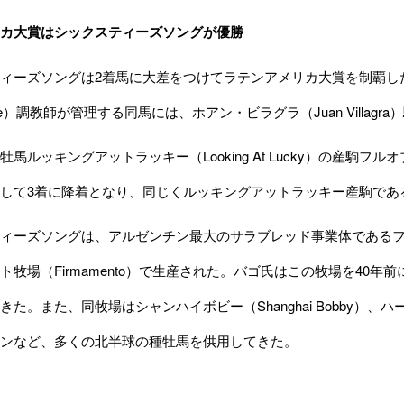
カ大賞はシックスティーズソングが優勝
ーズソングは2着馬に大差をつけてラテンアメリカ大賞を制覇した。
Dassie）調教師が管理する同馬には、ホアン・ビラグラ（Juan Villa
馬ルッキングアットラッキー（Looking At Lucky）の産駒
して3着に降着となり、同じくルッキングアットラッキー産駒であ
ーズソングは、アルゼンチン最大のサラブレッド事業体であるフアン・カル
ト牧場（Firmamento）で生産された。バゴ氏はこの牧場を40
た。また、同牧場はシャンハイボビー（Shanghai Bobby）、ハーラン
ンなど、多くの北半球の種牡馬を供用してきた。