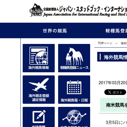
TOPページ
＞
海外
海外競馬
2017年03月20日
南米競馬
3月5日にバ