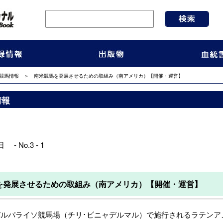
競馬情報
＞ 南米競馬を発展させるための取組み（南アメリカ）【開催・運営】
情報
 - No.3 - 1
を発展させるための取組み（南アメリカ）【開催・運営】
ルパライソ競馬場（チリ･ビニャデルマル）で施行されるラテンア