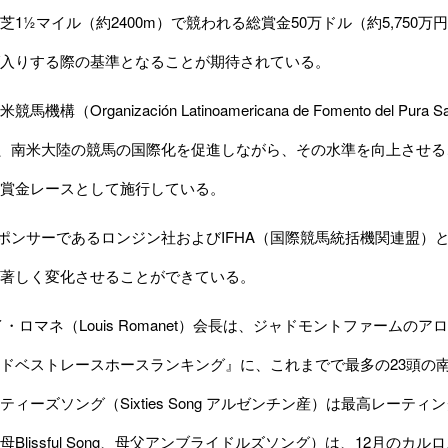
芝1½マイル（約2400m）で競われる総賞金50万ドル（約5,75
入りする際の基準となることが期待されている。
構（Organización Latinoamericana de Fomento del Pu
は、南米大陸の競馬の国際化を促進しながら、その水準を向上させ
賞金レースとして施行している。
ポンサーであるロンジン社およびIFHA（国際競馬統括機関連盟）
著しく変化させることができている。
・ロマネ（Louis Romanet）会長は、ジャドモントファームのアロゲ
ドベストレースホースランキング』に、これまでで最多の23頭の
ティーズソング（Sixties Song アルゼンチン産）は最高レー
母Blissful Song、母父アンブライドルズソング）は、12月の