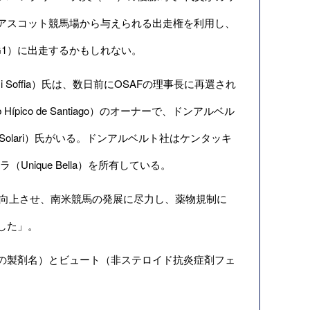
アスコット競馬場から与えられる出走権を利用し、
G1）に出走するかもしれない。
Soffia）氏は、数日前にOSAFの理事長に再選され
co de Santiago）のオーナーで、ドンアルベル
ller Solari）氏がいる。ドンアルベルト社はケンタッキ
Unique Bella）を所有している。
向上させ、南米競馬の発展に尽力し、薬物規制に
した」。
の製剤名）とビュート（非ステロイド抗炎症剤フェ