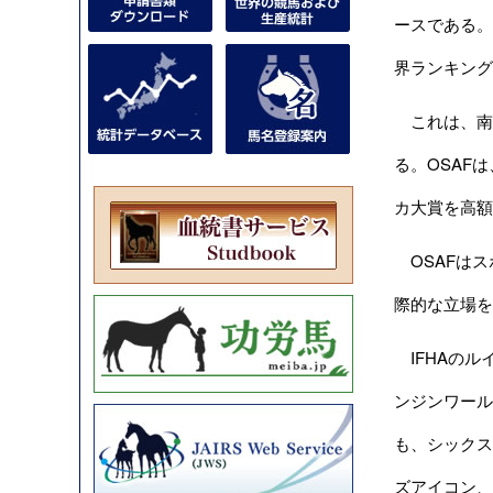
ースである。
界ランキング
これは、南米競馬機
る。OSAF
カ大賞を高額
OSAFはス
際的な立場を
IFHAのルイ
ンジンワール
も、シックス
ズアイコン、