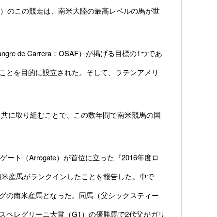
0万円）のこの競走は、南米大陸の最高レベルの馬が世
ra Sangre de Carrera：OSAF）が掲げる目標の1つであ
ることを目的に設立された。そして、ラテンアメリ
と共に取り組むことで、この数年間で南米競馬の国
ート（Arrogate）が首位に立った『2016年度ロ
南米産馬がランクインしたことを報告した。中で
ティングの南米産馬となった。同馬（父シックスティー
カルロスペレグリーニ大賞（G1）の優勝馬で2代父がガリ