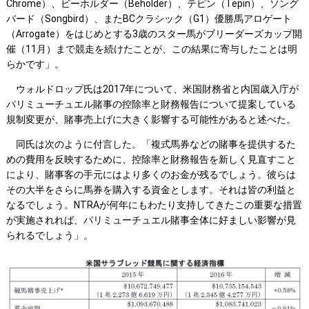
Chrome）、ビーホルダー（Beholder）、テピン（Tepin）、ソング
バード（Songbird）、またBCクラシック（G1）優勝馬アロゲート
（Arrogate）をはじめとする3歳のスター馬がブリーダーズカップ開
催（11月）まで競走を続けたことが、この結果に寄与したことは明
らかです」。
ウォルドロップ氏は2017年について、米国財務省と内国歳入庁が
パリミューチュエル賭事の控除率と財務報告について提案している
規制変更が、賭事売上げに大きく影響する可能性があると述べた。
同氏は次のように付言した。「複式馬券などの賭事を提供するた
めの費用を反映するために、控除率と財務報告を新しく見直すこと
により、賭事客の手元にはより多くのお金が残るでしょう。彼らは
その大半をさらに馬券を購入する資金とします。それは皆の利益と
なるでしょう。NTRAが何年にもわたり支持してきたこの重要な措置
が実施されれば、パリミューチュエル賭事全体に好ましい影響が見
られるでしょう」。