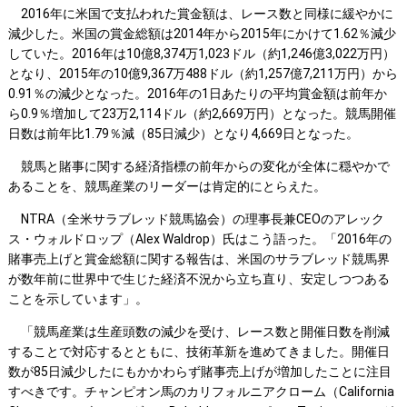
2016年に米国で支払われた賞金額は、レース数と同様に緩やかに
減少した。米国の賞金総額は2014年から2015年にかけて1.62％減少
していた。2016年は10億8,374万1,023ドル（約1,246億3,022万円）
となり、2015年の10億9,367万488ドル（約1,257億7,211万円）から
0.91％の減少となった。2016年の1日あたりの平均賞金額は前年か
ら0.9％増加して23万2,114ドル（約2,669万円）となった。競馬開催
日数は前年比1.79％減（85日減少）となり4,669日となった。
競馬と賭事に関する経済指標の前年からの変化が全体に穏やかで
あることを、競馬産業のリーダーは肯定的にとらえた。
NTRA（全米サラブレッド競馬協会）の理事長兼CEOのアレック
ス・ウォルドロップ（Alex Waldrop）氏はこう語った。「2016年の
賭事売上げと賞金総額に関する報告は、米国のサラブレッド競馬界
が数年前に世界中で生じた経済不況から立ち直り、安定しつつある
ことを示しています」。
「競馬産業は生産頭数の減少を受け、レース数と開催日数を削減
することで対応するとともに、技術革新を進めてきました。開催日
数が85日減少したにもかかわらず賭事売上げが増加したことに注目
すべきです。チャンピオン馬のカリフォルニアクローム（California