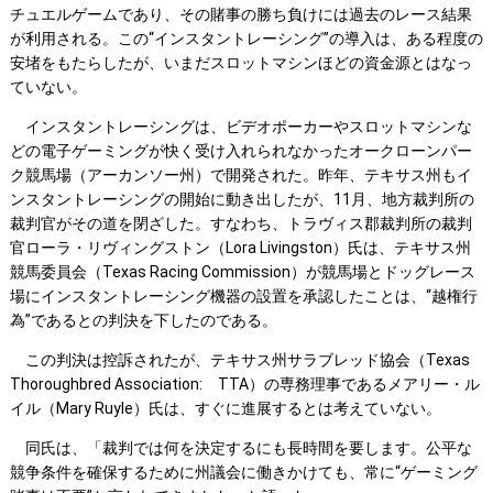
チュエルゲームであり、その賭事の勝ち負けには過去のレース結果
が利用される。この“インスタントレーシング”の導入は、ある程度の
安堵をもたらしたが、いまだスロットマシンほどの資金源とはなっ
ていない。
インスタントレーシングは、ビデオポーカーやスロットマシンな
どの電子ゲーミングが快く受け入れられなかったオークローンパー
ク競馬場（アーカンソー州）で開発された。昨年、テキサス州もイ
ンスタントレーシングの開始に動き出したが、11月、地方裁判所の
裁判官がその道を閉ざした。すなわち、トラヴィス郡裁判所の裁判
官ローラ・リヴィングストン（Lora Livingston）氏は、テキサス州
競馬委員会（Texas Racing Commission）が競馬場とドッグレース
場にインスタントレーシング機器の設置を承認したことは、“越権行
為”であるとの判決を下したのである。
この判決は控訴されたが、テキサス州サラブレッド協会（Texas
Thoroughbred Association: TTA）の専務理事であるメアリー・ル
イル（Mary Ruyle）氏は、すぐに進展するとは考えていない。
同氏は、「裁判では何を決定するにも長時間を要します。公平な
競争条件を確保するために州議会に働きかけても、常に“ゲーミング