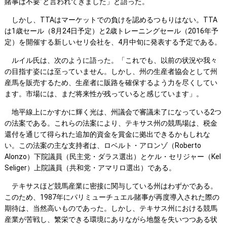
賭事は不要”と言われてきました」と語った。
しかし、TTAはマーケットでの負けを認めるつもりはない。TTA
は1歳セール（8月24日予定）と2歳トレーニングセール（2016年予
定）を開催する新しいセリ会社を、4月中旬に発表する予定である。
ルイル氏は、次のように語った。「これでも、以前の状況や我々
の目指す姿には至っていません。しかし、州の生産者協会として州
産馬を販売するため、生産者に販路を確保するよう力を尽くしてい
ます。市場には、まだ将来性が残っていると感じています」。
地平線上にかすかに輝く光は、州議会で審議未了になっている2つ
の法案である。これらの法案により、テキサス州の競馬場は、税金
還付を通じて得られた追加的資金を賞金に拠出できるかもしれな
い。この法案の主な支持者は、ロベルト・アロンゾ（Roberto
Alonzo）下院議員（民主党・ダラス選出）とケル・セリジャー（Kel
Seliger）上院議員（共和党・アマリロ選出）である。
テキサスほど競馬産業に密接に関与している州はわずかである。
このため、1987年にパリミューチュエル賭事が再度導入された際の
期待は、当然高いものであった。しかし、テキサス州における競馬
産業が苦戦し、繁栄できる環境にありながら地盤を失いつつある状