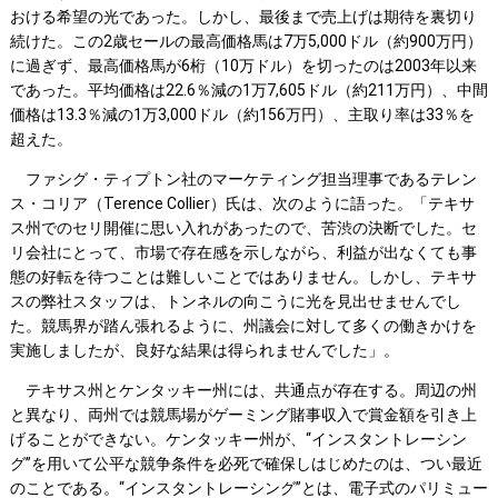
おける希望の光であった。しかし、最後まで売上げは期待を裏切り
続けた。この2歳セールの最高価格馬は7万5,000ドル（約900万円）
に過ぎず、最高価格馬が6桁（10万ドル）を切ったのは2003年以来
であった。平均価格は22.6％減の1万7,605ドル（約211万円）、中間
価格は13.3％減の1万3,000ドル（約156万円）、主取り率は33％を
超えた。
ファシグ・ティプトン社のマーケティング担当理事であるテレン
ス・コリア（Terence Collier）氏は、次のように語った。「テキサ
ス州でのセリ開催に思い入れがあったので、苦渋の決断でした。セ
リ会社にとって、市場で存在感を示しながら、利益が出なくても事
態の好転を待つことは難しいことではありません。しかし、テキサ
スの弊社スタッフは、トンネルの向こうに光を見出せませんでし
た。競馬界が踏ん張れるように、州議会に対して多くの働きかけを
実施しましたが、良好な結果は得られませんでした」。
テキサス州とケンタッキー州には、共通点が存在する。周辺の州
と異なり、両州では競馬場がゲーミング賭事収入で賞金額を引き上
げることができない。ケンタッキー州が、“インスタントレーシン
グ”を用いて公平な競争条件を必死で確保しはじめたのは、つい最近
のことである。“インスタントレーシング”とは、電子式のパリミュー