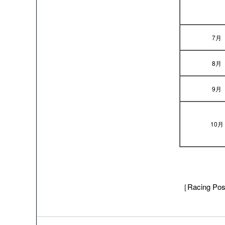
7月
8月
9月
10月
［Racing Post