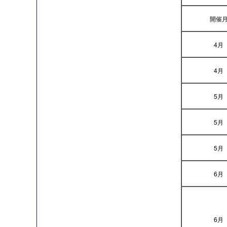
開催
4月
4月
5月
5月
5月
6月
6月