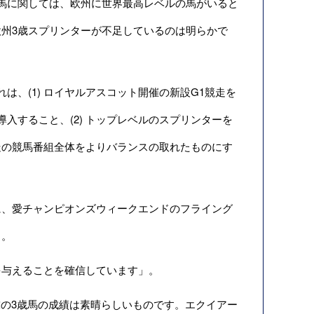
馬に関しては、欧州に世界最高レベルの馬がいると
州3歳スプリンターが不足しているのは明らかで
、(1) ロイヤルアスコット開催の新設G1競走を
入すること、(2) トップレベルのスプリンターを
走の競馬番組全体をよりバランスの取れたものにす
に、愛チャンピオンズウィークエンドのフライング
」。
与えることを確信しています」。
球の3歳馬の成績は素晴らしいものです。エクイアー