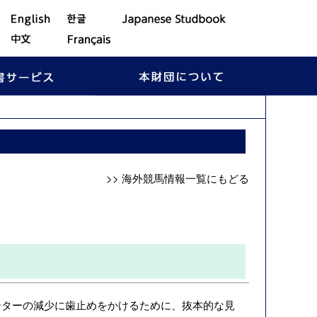
>> 海外競馬情報一覧にもどる
ターの減少に歯止めをかけるために、抜本的な見