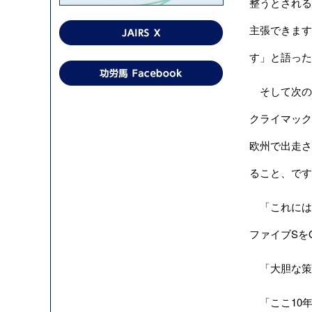
整うとされる
主張できます
す」と語った
そして次のよ
クライマック
欧州で出走さ
ること、です
「これには、
ファイブSを
「大胆な策
「ここ10年