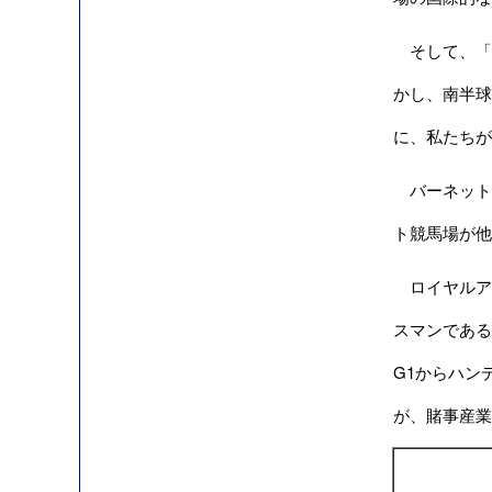
そして、「
かし、南半球
に、私たちが
バーネット
ト競馬場が他
ロイヤルアス
スマンである
G1からハン
が、賭事産業