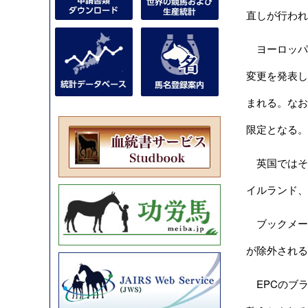
直しが行われ
ヨーロッパ・パ
変更を発表し
まれる。なお
限定となる。
英国ではそれ
イルランド、
ブックメーカ
が除外される
EPCのブラ