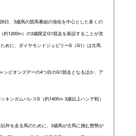
C）は8月26日、3歳馬の競馬番組の強化を中心とした多くの
約1200m）の3歳限定G1競走を新設することが含
ために、ダイヤモンドジュビリーS（G1）は古馬
ンピオンズデーの4つ目のG1競走となるほか、ア
ンガムパレスS（約1400ｍ 3歳以上ハンデ戦）
短距離以外を走る馬のために、3歳馬が古馬に挑む態勢が