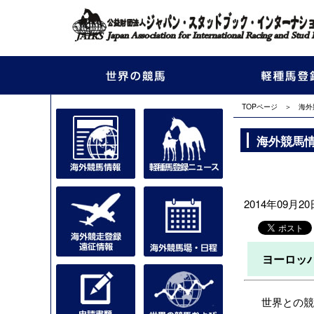
TOPページ
＞
海外
海外競馬
2014年09月20日
ヨーロッ
世界との競