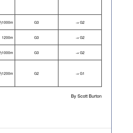
約1000m
G3
→ G2
1200m
G3
→ G2
約1000m
G3
→ G2
約1200m
G2
→ G1
By Scott Burton