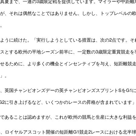
真夏まで、一連の3歳限定戦を提供しています。マイラーや中距離
が、それは偶然なことではありません。しかし、トップレベルの欧
。
うに続けた。「実行しようとしている措置は、次の2点です。それは
スとする欧州の平地シーズン前半に、一定数の3歳限定重賞競走を導
せるために、より多くの機会とインセンティブを与え、短距離競
」。
英国チャンピオンズデーの英チャンピオンズスプリントSをG1
G2に引き上げるなど、いくつかのレースの昇格が含まれています
であることは認めますが、これが欧州の競馬と生産に大きな利益を
、ロイヤルアスコット開催の短距離G1競走2レースにおける北半