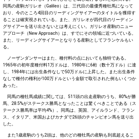
同馬の産駒ガリレオ（Galileo）は、三代目の最優秀種牡馬になって
おり、今のところ4回目のリーディングサイアーのタイトルを獲得す
ることは確実視されている。また、ガリレオが四代目のリーディン
グサイアーを送り出さないとは考えにくい。ガリレオ産駒のニュー
アプローチ（New Approach）は、すでにその領域に近づいている。
また、リーディングサイアーとなりうる産駒としてフランケルもい
る。
ノーザンダンサーはまた、種付料の点においても独特である。
1965年の初年度種付料1万ドルは、1980年に6桁（数十万ドル）に達
し、1984年には出生条件なしで50万ドルに上昇した。また出生条件
なしで種付の権利が100万ドルという金額で取引された例もいくつか
あった。
同馬の種牡馬成績に関しては、511頭の出走産駒のうち、80%が勝
馬、28.5%がステークス勝馬となったことは驚くべきことである（ス
テークス勝馬率は平均4%）。同馬は、英国、アイルランド、フラン
ス、イタリア、米国およびカナダで26頭のチャンピオン馬を送り出
した。
また1歳産駒のうち2頭は、他のどの種牡馬の産駒も到底超えるこ