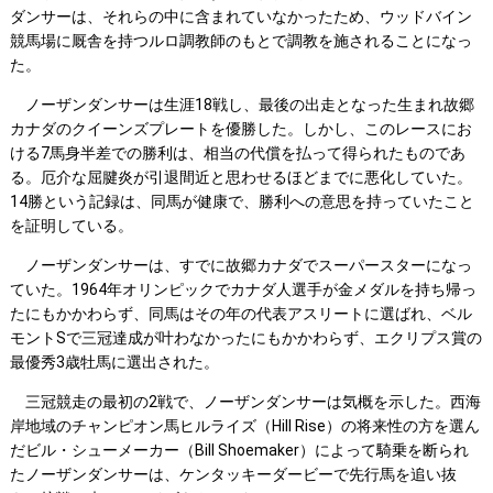
ダンサーは、それらの中に含まれていなかったため、ウッドバイン
競馬場に厩舎を持つルロ調教師のもとで調教を施されることになっ
た。
ノーザンダンサーは生涯18戦し、最後の出走となった生まれ故郷
カナダのクイーンズプレートを優勝した。しかし、このレースにお
ける7馬身半差での勝利は、相当の代償を払って得られたものであ
る。厄介な屈腱炎が引退間近と思わせるほどまでに悪化していた。
14勝という記録は、同馬が健康で、勝利への意思を持っていたこと
を証明している。
ノーザンダンサーは、すでに故郷カナダでスーパースターになっ
ていた。1964年オリンピックでカナダ人選手が金メダルを持ち帰っ
たにもかかわらず、同馬はその年の代表アスリートに選ばれ、ベル
モントSで三冠達成が叶わなかったにもかかわらず、エクリプス賞の
最優秀3歳牡馬に選出された。
三冠競走の最初の2戦で、ノーザンダンサーは気概を示した。西海
岸地域のチャンピオン馬ヒルライズ（Hill Rise）の将来性の方を選ん
だビル・シューメーカー（Bill Shoemaker）によって騎乗を断られ
たノーザンダンサーは、ケンタッキーダービーで先行馬を追い抜