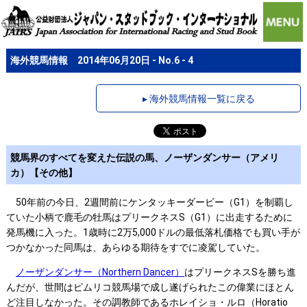
海外競馬情報 2014年06月20日 - No.6 - 4
▸ 海外競馬情報一覧に戻る
競馬界のすべてを変えた伝説の馬、ノーザンダンサー（アメリ
カ）【その他】
50年前の今日、2週間前にケンタッキーダービー（G1）を制覇し
ていた小柄で鹿毛の牡馬はプリークネスS（G1）に出走するために
発馬機に入った。1歳時に2万5,000ドルの最低落札価格でも買い手が
つかなかった同馬は、あらゆる期待をすでに凌駕していた。
ノーザンダンサー（Northern Dancer）
はプリークネスSを勝ち進
んだが、世間はピムリコ競馬場で成し遂げられたこの偉業にほとん
ど注目しなかった。その調教師であるホレイショ・ルロ（Horatio