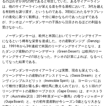
るのはわずか3代の間であると明言していた。あるサイアーライン
は、他のサイアーラインが栄える道を作る過程において、3代を越え
る有効性を譲り渡す、というものである。3世紀にわたるサラブレッ
ドの進化に基づく観察は、十分に確かなものであったはずである
が、テシオはノーザンダンサーの子孫から注目されるほどの利益を
受けなかった。
ノーザンダンサーは、欧州と米国においてリーディングサイアー
になるという稀有な栄誉を達成した。その産駒ダンジグ（Danzig）
は、1991年から3年連続で米国のリーディングサイアーとなり、ま
たダンジグ産駒のグリーンデザート（Green Desert）は欧州のリー
ディングサイアーの1頭となった。テシオの計算によれば、なるべく
してなった結果である。
ノーザンダンサーのサイアーラインは実際、現在も栄えている。
グリーンデザートの産駒のオアシスドリーム（Oasis Dream）とイ
ンヴィンシブルスピリット（Invincible Spirit）は、ヨーロッパにお
いて種付け要請が最も多い種牡馬に数えられており、もう１頭のグ
リーンデザートの産駒ケープクロス（Cape Cross）は、オーストラ
リア（Australia 訳注：2014年英ダービー勝馬）の母ウィジャボード
（Ouija Board）と、その初年度産駒が今シーズン3歳となり大きな