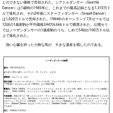
とのできない価格で売却された。シアトルダンサー（Seattle
Dancer）は1歳時の1985年に、これまでの最高記録となる1,310万ド
ルで落札され、その2年後にスナーフィダンサー（Snaafi Dancer）
は1,020万ドルで売却された。1984年のキーンランド7月セールでは
12頭の1歳産駒が平均価格344万6,666ドルで購買された。公開セリ
ではノーザンダンサーの1歳産駒のうち、しめて54頭が100万ドル以
上で落札された。
強い心臓を持った小柄な馬が、大きな遺産を残したのである。
ノーザンダンサーの経歴
誕生：
1961年5月27日
オーナーブリーダー：
エドワード・P・テイラー、カナダ
調教師：
ホレイショ・ルロ
競走成績：
ケンタッキーダービー、プリークネスS、ブルーグラスS、フロリダダービー、クイーンズプレート（すべ
て1964年）およびレムゼンS（1963年）など18戦14勝。
繋養先：
1964‒1968年、ナショナルスタッドファーム、カナダ、オンタリオ州（後年、ウィンドフィールズ牧場に
改名）、1968‒1990年、ウィンドフィールズ牧場、米国、メリーランド州。
代表産駒：
3頭のダービー馬（ニジンスキー、ザミンストレルおよびセクレト）を含め、6ヵ国で26頭のチャンピオ
ン馬を送り出した。また、種牡馬のビーマイゲスト（Be My Guest）、ダンジグ、エルグランセニョール、ファンフ
ルルーシュ、ローモンド（Lomond）、リファール、ヌレイエフ（Nureyev）、サドラーズウェルズ、シャリーフダ
ンサー（Shareef Dancer）およびノーザンテースト（Northern Taste）（日本で10回リーディングサイアー）の父
でもある。
死亡：
1990年11月16日