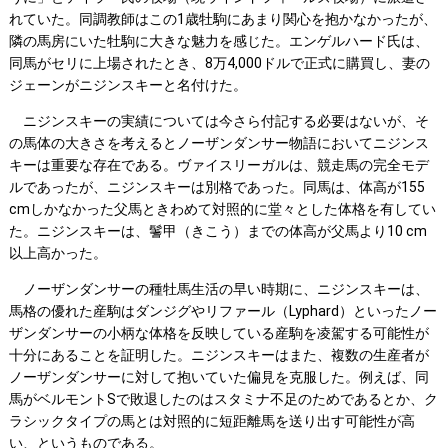
れていた。同調教師はこの1歳牡駒にあまり関心を抱かなかったが、
隣の馬房にいた牡駒に大きな魅力を感じた。エンゲルハード氏は、
同馬がセリに上場されたとき、8万4,000ドルで正式に購買し、妻の
ジェーンがニジンスキーと名付けた。
ニジンスキーの実績については今さら付記する必要はないが、そ
の馬体の大きさを考えるとノーザンダンサー物語においてニジンス
キーは重要な存在である。ヴァイスリーガルは、競走馬の完全モデ
ルであったが、ニジンスキーは別格であった。同馬は、体高が155
cmしかなかった父馬ときわめて対照的に堂々とした体格を有してい
た。ニジンスキーは、鬐甲（きこう）までの体高が父馬より10 cm
以上高かった。
ノーザンダンサーの種牡馬生活の早い時期に、ニジンスキーは、
馬格の優れた産駒はダンジグやリファール（Lyphard）といったノー
ザンダンサーの小柄な体格を反映している産駒を凌駕する可能性が
十分にあることを証明した。ニジンスキーはまた、複数の生産者が
ノーザンダンサーに対して抱いていた偏見を克服した。例えば、同
馬がベルモントSで敗退したのはスタミナ不足のためであるとか、ク
ラシックタイプの馬とは対照的に短距離馬を送り出す可能性が高
い、というものである。