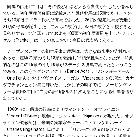
同馬の供用1年目は、その後どれほど大きな変化が生じたかを示し
ている。初年度種付台帳に記載された繁殖牝馬は35頭であり、その
うち10頭はテイラー氏の所有馬であった。26頭の繁殖牝馬が受胎し
21頭の仔馬が誕生した。これらの数字は、今日の数字と比較すると
見劣りする。北半球だけでおよそ100頭の初年度産駒を出したフラン
ケル（Frankel）は、その点において今日の代表格である。
ノーザンダンサーの初年度出走産駒は、大きな出来事の先触れで
あった。産駒21頭のうち18頭が出走し16頭が勝馬となったが、印象
的なのはこの16頭のうち10頭がステークス勝馬であったということ
である。このうちダンスアクト（Dance Act）、ワンフォーオール
（One For All）およびヴァイスリーガル（Viceregal）の3頭は、カナ
ダでチャンピオン馬に輝いた。しかしその時すでに、ノーザンダン
サーは供用2年目に自身の評価を永久に変えることになる牡馬を送り
出していた。
1968年に、偶然の行為によりヴィンセント・オブライエン
（Vincent O’Brien）厩舎にニジンスキー（Nijinsky）が現れた。オブ
ライエン調教師は、米国の実業家チャールズ・エンゲルハード
（Charles Engelhard）氏により、「リボーの1歳産駒を見に行くよ
うに」とテイラー氏の牧場（現ウインドフィールズ牧場）に派遣さ