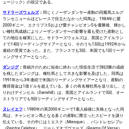
ュージック）の祖父である。
サドラーズウェルズ
：
同じくノーザンダンサー産駒の同厩馬エルグ
ランセニョールほどレースで目立たなかった同馬は、1984年に愛
2000ギニー、エクリプスSおよび愛チャンピオンSを優勝後、輝かし
い種牡馬成績によりノーザンダンサーの影響を最も受けた産駒とし
ての地位を確実にした。サドラーズウェルズは、英国とアイルラン
ドで14回リーディングサイアーとなり、そのうち13回は1992年から
連続の受賞であった。また、フランスでも3回、米国でも1回リーデ
ィングサイアーとなった。
ダンジグ
：
骨細片のために短命に終わった現役生活で3戦3勝の成績
を残したダンジグは、種牡馬として大きな影響を及ぼした。同馬は
1991年から3年連続で米国のリーディングサイアーとなり、産駒の
獲得賞金は1億ドルを超えている。多くの有名種牡馬を送り出し、と
りわけデインヒル（Danehill）は、英国とアイルランドで3回、オー
ストラリアでも9回リーディングサイアーとなった。
ヌレイエフ
：
1980年の英2000ギニーで1着入線後に失格となった同
馬は、チャンピオン馬となる多くの産駒に際立ったスピードを譲り
伝えている。その中にはミエスク（Miesque）、パントレセレブレ
（Peintre Celebre）、リームズオブヴァーズ（Reams Of Verse）、