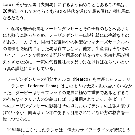
Luro）氏がせん馬（去勢馬）にするよう勧めこともあるこの馬は、
20世紀、そしておそらくあらゆる時代を通じて最も優れた種牡馬に
なるだろう。
生産者が繁殖牝馬をノーザンダンサーとその子孫のもとへあまり
にも熱心に送ったため、ノーザンダンサー伝説礼賛には複雑なもの
がある。一方では、同馬ほど世界中の神聖なウィナーズサークルへ
の道標を徹底的に示した馬は存在しない。他方、生産者は今やその
サイアーラインが極めて支配的で同馬の血統を有する繁殖牝馬が増
えすぎたために、一流の代替種牡馬を見つけなければならないとい
う真の課題に直面している。
ノーザンダンサーの祖父ネアルコ（Nearco）を生産したフェデリ
コ・テシオ（Federico Tesio）はこのような状況を思い描いていなか
った。ダービーはサラブレッドの発展に極めて重要であるとするこ
の有名なイタリア人の定義はしばしば引用されている。英ダービー
へのノーザンダンサーの影響はその点においてテシオの主張を裏づ
けているが、同馬はテシオのあまり引用されていない方の格言を一
蹴しつつある。
1954年に亡くなったテシオは、偉大なサイアーラインが持続しう