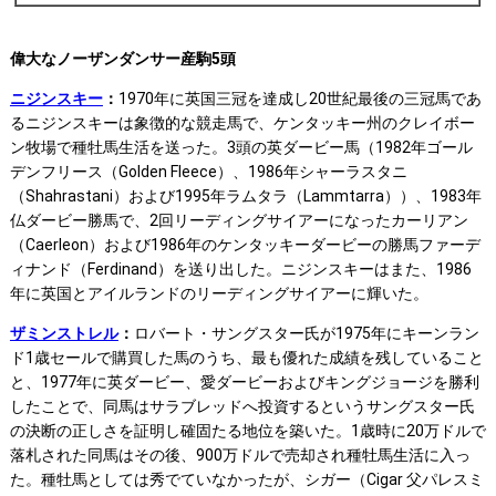
偉大なノーザンダンサー産駒5頭
ニジンスキー
：
1970年に英国三冠を達成し20世紀最後の三冠馬であ
るニジンスキーは象徴的な競走馬で、ケンタッキー州のクレイボー
ン牧場で種牡馬生活を送った。3頭の英ダービー馬（1982年ゴール
デンフリース（Golden Fleece）、1986年シャーラスタニ
（Shahrastani）および1995年ラムタラ（Lammtarra））、1983年
仏ダービー勝馬で、2回リーディングサイアーになったカーリアン
（Caerleon）および1986年のケンタッキーダービーの勝馬ファーデ
ィナンド（Ferdinand）を送り出した。ニジンスキーはまた、1986
年に英国とアイルランドのリーディングサイアーに輝いた。
ザミンストレル
：
ロバート・サングスター氏が1975年にキーンラン
ド1歳セールで購買した馬のうち、最も優れた成績を残していること
と、1977年に英ダービー、愛ダービーおよびキングジョージを勝利
したことで、同馬はサラブレッドへ投資するというサングスター氏
の決断の正しさを証明し確固たる地位を築いた。1歳時に20万ドルで
落札された同馬はその後、900万ドルで売却され種牡馬生活に入っ
た。種牡馬としては秀でていなかったが、シガー（Cigar 父パレスミ