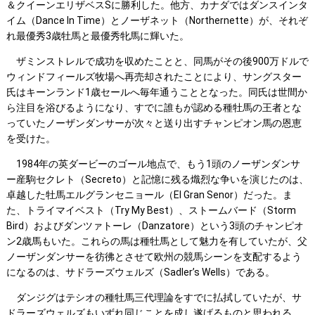
＆クイーンエリザベスSに勝利した。他方、カナダではダンスインタ
イム（Dance In Time）とノーザネット（Northernette）が、それぞ
れ最優秀3歳牡馬と最優秀牝馬に輝いた。
ザミンストレルで成功を収めたことと、同馬がその後900万ドルで
ウィンドフィールズ牧場へ再売却されたことにより、サングスター
氏はキーンランド1歳セールへ毎年通うこととなった。同氏は世間か
ら注目を浴びるようになり、すでに誰もが認める種牡馬の王者とな
っていたノーザンダンサーが次々と送り出すチャンピオン馬の恩恵
を受けた。
1984年の英ダービーのゴール地点で、もう1頭のノーザンダンサ
ー産駒セクレト（Secreto）と記憶に残る熾烈な争いを演じたのは、
卓越した牡馬エルグランセニョール（El Gran Senor）だった。ま
た、トライマイベスト（Try My Best）、ストームバード（Storm
Bird）およびダンツァトーレ（Danzatore）という3頭のチャンピオ
ン2歳馬もいた。これらの馬は種牡馬として魅力を有していたが、父
ノーザンダンサーを彷彿とさせて欧州の競馬シーンを支配するよう
になるのは、サドラーズウェルズ（Sadler’s Wells）である。
ダンジグはテシオの種牡馬三代理論をすでに払拭していたが、サ
ドラーズウェルズもいずれ同じことを成し遂げるものと思われる。