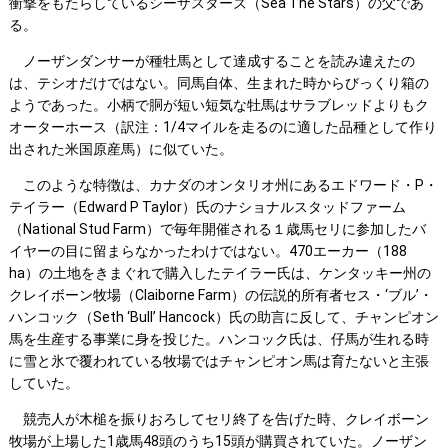
衝撃をもたらしているシーザスターズ（Sea The Stars）の父であ
る。
ノーザンダンサーが種牡馬として達成することを読み違えたの
は、テシオだけではない。同馬自体、生まれた時からびっくり箱の
ようであった。小柄で胴が短い短気な牡馬はサラブレッドよりもク
オーターホース（訳注：1/4マイルを走るのに適した品種として作り
出された米国原産馬）に似ていた。
このような特徴は、カナダのオンタリオ州にあるエドワード・P・
テイラー（Edward P Taylor）氏のナショナルスタッドファーム
（National Stud Farm）で毎年開催される１歳馬セリに参加したバ
イヤーの目に留まらなかったわけではない。470エーカー（188
ha）の土地をきまぐれで購入したテイラー氏は、ケンタッキー州の
クレイボーン牧場（Claiborne Farm）の伝説的所有者セス・‘ブル’・
ハンコック（Seth ‘Bull’ Hancock）氏の助言に反して、チャンピオン
馬を生産する事業に身を投じた。ハンコック氏は、仔馬が生れる時
に雪と氷で覆われている牧場ではチャンピオン馬は育たないと主張
していた。
競売人が木槌を振りおろしてセリ終了を告げた時、クレイボーン
牧場が上場した1歳馬48頭のうち15頭が購買されていた。ノーザン