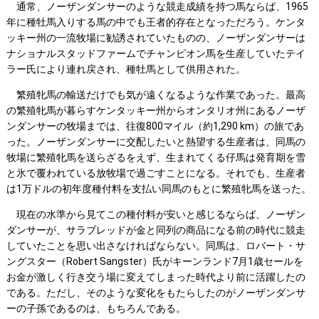
通常、ノーザンダンサーのような競走成績を持つ馬ならば、1965
年に種牡馬入りする馬の中でも王者的存在となっただろう。ケンタ
ッキー州の一流牧場に勧誘されていたものの、ノーザンダンサーは
ナショナルスタッドファームでチャンピオン馬を生産していたテイ
ラー氏により連れ戻され、種牡馬として供用された。
繁殖牝馬の輸送だけでも気が遠くなるような作業であった。最高
の繁殖牝馬が暮らすケンタッキー州からオンタリオ州にあるノーザ
ンダンサーの牧場までは、往復800マイル（約1,290 km）の旅であ
った。ノーザンダンサーに交配したいと熱望する生産者は、同馬の
牧場に繁殖牝馬を送らざるをえず、生まれてくる仔馬は発育期を雪
と氷で覆われている放牧場で過ごすことになる。それでも、生産者
は1万ドルの初年度種付料を支払い同馬のもとに繁殖牝馬を送った。
現在の水準から見てこの種付料が安いと感じるならば、ノーザン
ダンサーが、サラブレッドが金と同列の商品になる前の時代に競走
していたことを思い出さなければならない。同馬は、ロバート・サ
ングスター（Robert Sangster）氏がキーンランド7月1歳セールを
お金が激しく行き交う場に変えてしまった時代より前に活躍したの
である。ただし、そのような変化をもたらしたのがノーザンダンサ
ーの子孫であるのは、もちろんである。