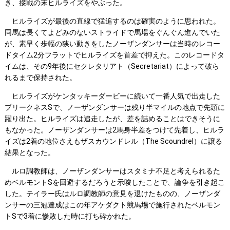
き、接戦の末ヒルライズをやぶった。
ヒルライズが最後の直線で猛追するのは確実のように思われた。
同馬は長くてよどみのないストライドで馬場をぐんぐん進んでいた
が、素早く歩幅の狭い動きをしたノーザンダンサーは当時のレコー
ドタイム2分フラットでヒルライズを首差で抑えた。このレコードタ
イムは、その9年後にセクレタリアト（Secretariat）によって破ら
れるまで保持された。
ヒルライズがケンタッキーダービーに続いて一番人気で出走した
プリークネスSで、ノーザンダンサーは残り半マイルの地点で先頭に
躍り出た。ヒルライズは追走したが、差を詰めることはできそうに
もなかった。ノーザンダンサーは2馬身半差をつけて先着し、ヒルラ
イズは2着の地位さえもザスカウンドレル（The Scoundrel）に譲る
結果となった。
ルロ調教師は、ノーザンダンサーはスタミナ不足と考えられるた
めベルモントSを回避するだろうと示唆したことで、論争を引き起こ
した。テイラー氏はルロ調教師の意見を退けたものの、ノーザンダ
ンサーの三冠達成はこの年アケダクト競馬場で施行されたベルモン
トSで3着に惨敗した時に打ち砕かれた。