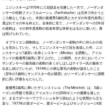
ニジンスキーは1970年に三冠競走を完勝した一方で、ノーザンダ
ンサーの牝駒ファンフルルーシュ（Fanfreluche）は北米で向かうと
ころ敵なしであった。米国の最優秀3歳牝馬とカナダの年度代表馬に
選ばれてその年を終えた。全体的に見て、ノーザンダンサーの2年目
の産駒は、その初年度産駒の前途有望な快挙をはるかに凌いだ。賽
は投げられていた。
オブライエン調教師は、ノーザンダンサー産駒の中に何らかの兆
しを見出していた。そしてニジンスキーが三冠を達成した年、ニジ
ンスキーより1歳若い全弟ミンスキー（Minsky）を調教し、アイル
ランドの最優秀2歳馬に育て上げた。この期間、カナダにおいてノー
ザンダンサーの最高級の産駒の多くがしばしばテイラー氏の服色で
出走し続けていたが、1974年に小柄な栗毛の産駒が誕生したこと
（翌年の1歳時にサングスター氏が購買）がノーザンダンサーに国際
的に高い評価をもたらした。
最優秀2歳馬に輝いたザミンストレル（The Minstrel）は、3歳シ
ーズンの序盤で英国とアイルランドの2000ギニーの優勝を逃した
が、まるでポーカーでフラッシュを作り損ねたような状態から立ち
直り、1977年の英ダービー、愛ダービーおよびキングジョージ6世